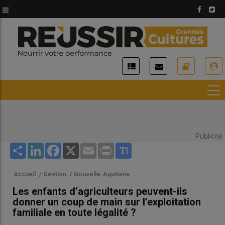
Aller
au
contenu
principal
USER
ACCOUNT
MENU
Publicité
Share
LinkedIn
Facebook
X
Email
Print
Accueil
/
Gestion
/
Nouvelle-Aquitaine
Les enfants d’agriculteurs peuvent-ils
donner un coup de main sur l’exploitation
familiale en toute légalité ?