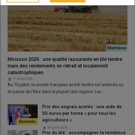
d’évaluation des risques
de l’exploitation est
obligatoire en présence
d’un stagiaire, d’un
apprenti ou d’un salarié.
Moisson 2026 : une qualité rassurante en blé tendre
mais des rendements en retrait et localement
Lire aussi :
Tout savoir sur le TESA
catastrophiques
17 juillet 2026
Au 16 juillet, la récolte française de blé tendre est achevée ou
Évidemment le
salariat saisonnier ou permanent
a un coût.
en passe de l’être dans la plupart des régions. Les…
Compte tenu des
exonérations de cotisations patronales
sur les petits salaires
, il en coûtera environ 41 % de sa
Prix des engrais azotés : une aide de
rémunération. Cette rémunération peut être inférieure au
50 euros par tonne « pour tous les
SMIC pour les mineurs. En effet, lorsqu’un salarié âgé de moins
agriculteurs »
de 18 ans n’a pas encore 6 mois d’expérience professionnelle
09 juillet 2026
dans sa branche d’activité, sa rémunération peut être
Prix du blé : accompagner la tendance