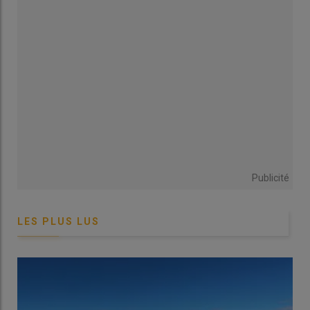
comprise entre 1 500 et 3 500 € environ, en fonction du revenu
de l’exploitant auquel il est rattaché. Ainsi, l’enfant est couvert
pour la santé, les maladies et accidents du travail, la maternité
ou paternité. Il accède à des formations Vivéa et cotise pour sa
retraite. Ce statut est idéal quand son travail sur la ferme est
régulier, mais aussi pour tester son envie de devenir agriculteur
ou viticulteur avant son installation.
Ce statut présente l’inconvénient d’être
limité à une durée de
cinq ans
. De surcroît, il n’est pas accessible aux enfants des
associés exploitants d’EARL, SCEA, SARL, SAS, ni à ceux des
associés non exploitants.
Publicité
Salarié ou saisonnier agricole : un
LES PLUS LUS
cadre personnalisable
À défaut d’être éligible au statut d’aide familial, le salariat est