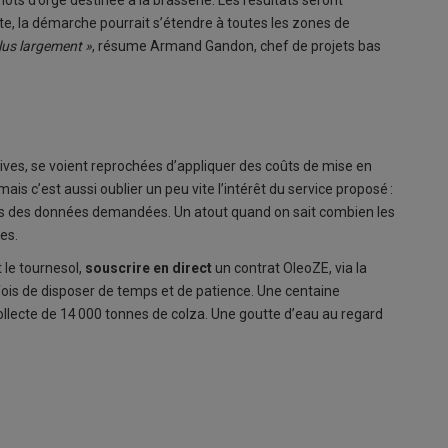
lots d’orge destinée à la brasserie. Les résultats seront
te, la démarche pourrait s’étendre à toutes les zones de
lus largement »
, résume Armand Gandon, chef de projets bas
tives, se voient reprochées d’appliquer des coûts de mise en
mais c’est aussi oublier un peu vite l’intérêt du service proposé :
ves des données demandées. Un atout quand on sait combien les
es.
 le tournesol,
souscrire en direct
un contrat OleoZE, via la
efois de disposer de temps et de patience. Une centaine
collecte de 14 000 tonnes de colza. Une goutte d’eau au regard