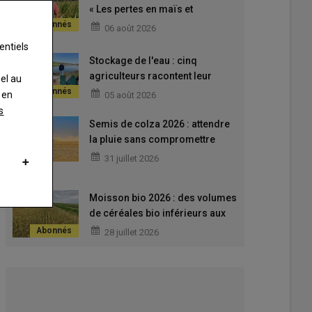
« Les pertes en maïs et
tournesol sont réelles, mais
06 août 2026
encore difficiles à évaluer sur
entiels
mon exploitation »
Stockage de l'eau : cinq
agriculteurs racontent leur
nel au
expérience des réserves et
 en
05 août 2026
retenues
s
Semis de colza 2026 : attendre
la pluie sans compromettre
l’implantation
31 juillet 2026
Moisson bio 2026 : des volumes
de céréales bio inférieurs aux
attentes
28 juillet 2026