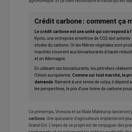
agronomique. Et ça vient reconnaître le travail qui est déjà
Crédit carbone : comment ça 
Le crédit carbone est une unité qui correspond à 
Kyoto, une entreprise émettrice de CO2 doit acheter c
stocke du carbone. Or les filières végétales sont pro
marchés s’ouvrent aux biocarburants à haute réducti
et en Allemagne.
En utilisant ces biocarburants, les pétroliers réalise
l’Union européenne.
Comme sur tout marché, le prix 
demande
. Ramené à une tonne de colza, il dépend a
les perspectives, le prix d’une tonne de carbone pourr
Ce printemps, Vivescia et sa filiale Malteurop lanceront
carbone
. Une quinzaine d’agriculteurs implanteront plu
Grand-Est. L’enjeu de ce projet est de conjuguer des pr