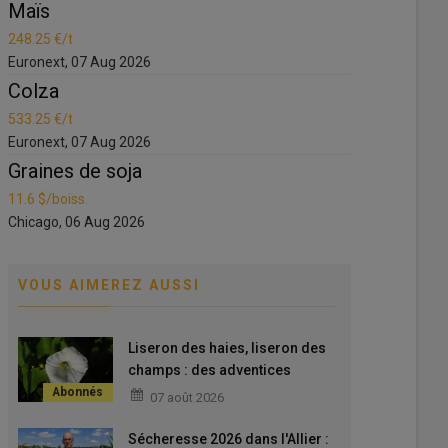
Maïs
Maïs
248.25 €/t
248.25 €
Euronext, 07 Aug 2026
Euronext
Colza
Colza
533.25 €/t
533.25 €
Euronext, 07 Aug 2026
Euronext
Graines de soja
Graine
11.6 $/boiss.
11.6 $/bo
Chicago, 06 Aug 2026
Chicago,
VOUS AIMEREZ AUSSI
Liseron des haies, liseron des
champs : des adventices
vivaces qui font plier les
07 août 2026
cultures en s'accrochant aux
tiges
Sécheresse 2026 dans l'Allier :