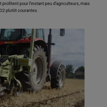
Maïs
profitent pour l’instant peu d’agriculteurs, mais
248.25 €/t
2 plutôt courantes.
Euronext, 07 Aug 2026
Colza
533.25 €/t
Euronext, 07 Aug 2026
Graines de soja
11.6 $/boiss.
Chicago, 06 Aug 2026