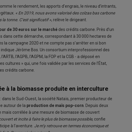
mme le rendement, les apports d’engrais, le niveau d’intrants,
végétaux.
« En 2019, nous avons valorisé des colzas bas carbone
a tonne. C’est significatif »
, relève le dirigeant.
our de 30 euros sur le marché
des crédits carbone. Près d’un
gés dans cette démarche, correspondant à 30 000 hectares de
dès la campagne 2020 et ne compte pas s’arrêter en si bon
, indique Jérôme Bos. Un consortium interprofessionnel des
B, l'ARTB, l'AGPB, l'AGPM, la FOP et la CGB - a déposé en
ltures » qui, une fois validée par les services de l’État,
es crédits carbone.
e à la biomasse produite en interculture
s : dans le Sud-Ouest, la société Nataïs, premier producteur de
e autour de la
production de maïs pop-corn
. Depuis deux
e maïs corrélée à une mesure de biomasse de couvert
vert et incite à faire le plus de biomasse possible
, confie
ticipe à l’aventure.
Je m’y retrouve en termes économique et