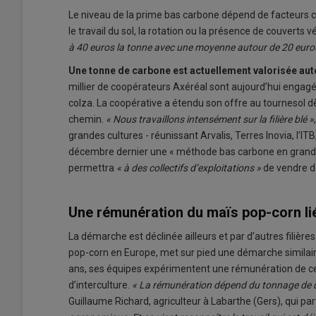
Le niveau de la prime bas carbone dépend de facteurs co
le travail du sol, la rotation ou la présence de couverts 
à 40 euros la tonne avec une moyenne autour de 20 euros l
Une tonne de carbone est actuellement valorisée aut
millier de coopérateurs Axéréal sont aujourd’hui enga
colza. La coopérative a étendu son offre au tournesol 
chemin.
« Nous travaillons intensément sur la filière blé »
grandes cultures - réunissant Arvalis, Terres Inovia, l’IT
décembre dernier une « méthode bas carbone en grandes cu
permettra
« à des collectifs d’exploitations »
de vendre d
Une rémunération du maïs pop-corn lié
La démarche est déclinée ailleurs et par d’autres filière
pop-corn en Europe, met sur pied une démarche similair
ans, ses équipes expérimentent une rémunération de c
d’interculture.
« La rémunération dépend du tonnage de cou
Guillaume Richard, agriculteur à Labarthe (Gers), qui par