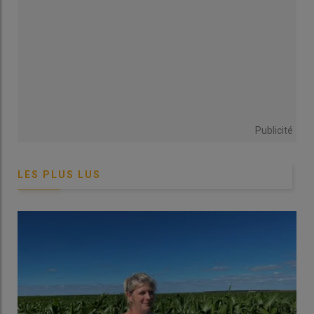
valeur environnementale
(
HVE
) a contribué à la bonne
dynamique de
conversion à la HVE
selon le ministère de
l’agriculture. Afin de ne pas casser cet élan, malgré plusieurs
tentatives de suppression le dispositif est reconduit sur l’impôt
sur le revenu 2026.
Lire aussi :
Quels sont les chiffres de la
Publicité
certification HVE ?
LES PLUS LUS
Quel est l’objectif du crédit d’impôt
HVE pour 2026 ?
Le
crédit d’impôt
est un dispositif qui a été mise en place pour
les exploitations certifiées de HVE afin de soutenir leur
engagement et accélérer la
transition agroécologique
.