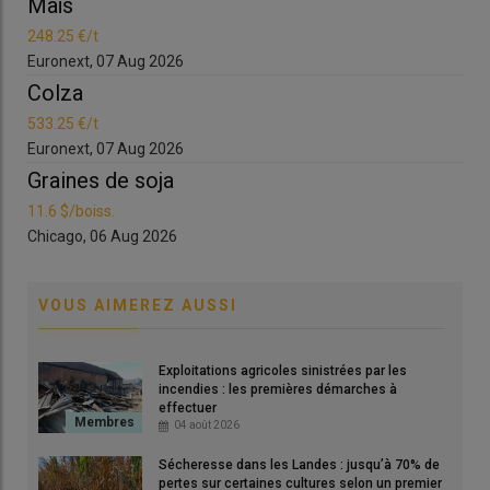
Maïs
Ma
[
Mis à jour le 14 avril 2026
]
248.25 €/t
248
Euronext, 07 Aug 2026
Eur
Une reconduction du crédit d’impôt HVE pour l'année
2026
Colza
Co
Pourquoi le crédit d'impôt a-t-il été reconduit en 2026
533.25 €/t
533
?
Euronext, 07 Aug 2026
Eur
Quel est l’objectif du crédit d’impôt HVE pour 2026 ?
Graines de soja
Gr
Qui est bénéficiaire du crédit d’impôt HVE ?
11.6 $/boiss.
11.6
Comment faire sa demande de crédit d’impôt HVE pour
Chicago, 06 Aug 2026
Chi
2026 ?
Quel est le montant du crédit d’impôt HVE 2026 ?
Le crédit d’impôt HVE peut-il être octroyé plusieurs
VOUS AIMEREZ AUSSI
fois ?
Le crédit d’impôt HVE, une aide fiscale à versement
Exploitations agricoles sinistrées par les
unique et temporaire
incendies : les premières démarches à
Une certification HVE unique en 2026 même en cas
effectuer
de nouveau référentiel révisé
04 août 2026
Sécheresse dans les Landes : jusqu’à 70% de
pertes sur certaines cultures selon un premier