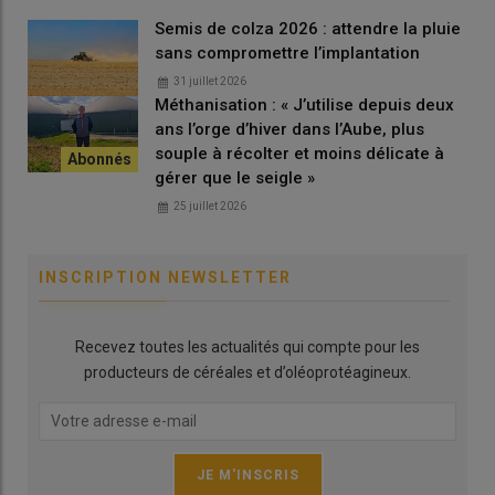
Semis de colza 2026 : attendre la pluie
Quel est le montant du crédit
sans compromettre l’implantation
d’impôt HVE 2026 ?
31 juillet 2026
Méthanisation : « J’utilise depuis deux
Le montant du crédit d’impôt s’élève à
2 500€
par exploitation
ans l’orge d’hiver dans l’Aube, plus
agricole.
souple à récolter et moins délicate à
gérer que le seigle »
Crédit
Cumul HVE et bio ou
25 juillet 2026
d’impôt HVE
autres aides
Exploitation individuelle
2500
5000 €/exploitation
agricole
€/exploitation
INSCRIPTION NEWSLETTER
GAEC de moins de 4
2500
5000 €/associé
associés
€/associé
Recevez toutes les actualités qui compte pour les
producteurs de céréales et d’oléoprotéagineux.
GAEC à partir de 5
10 000 € à
20 000 € à repartir
associés
repartir
Lire aussi :
Le crédit d’impôt sur la mécanisation