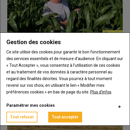
Lire aussi :
HVE : le Conseil d’Etat valide sa légalité
et déboute la Fnab
Gestion des cookies
Qui est bénéficiaire du crédit
Chaulage : « Je dépense 62 €/ha d'apport de dolomie
tous les deux ans par parcelle sur des sols sableux
d’impôt HVE ?
Ce site utilise des cookies pour garantir le bon fonctionnement
des Landes où le pH peut baisser rapidement »
des services essentiels et de mesure d’audience. En cliquant sur
Toute
entreprise agricole
(entreprise individuelle agricole ou
22 juillet 2026
« Tout Accepter », vous consentez à l’utilisation de ces cookies
Éloïse Thirouin est à la tête d'une exploitation de 400 hectares
société agricole) certifiée HVE conformément à l’
article L611-6
et au traitement de vos données à caractère personnel au
à Ychoux (Landes). Ses terres sableuses à tendance acide l'…
du code rural et de la pêche maritime
(niveau 3 de la
regard des finalités décrites. Vous pourrez à tout moment
certification environnementale des exploitations agricoles)
revenir sur vos choix, en utilisant le lien « Modifier mes
durant l’année 2025 ou 2026.
préférences cookies » en bas de page du site.
Plus d'infos
Paramétrer mes cookies
Lire aussi :
Certification HVE : tout savoir sur le
nouveau cahier des charges
Tout refuser
Tout accepter