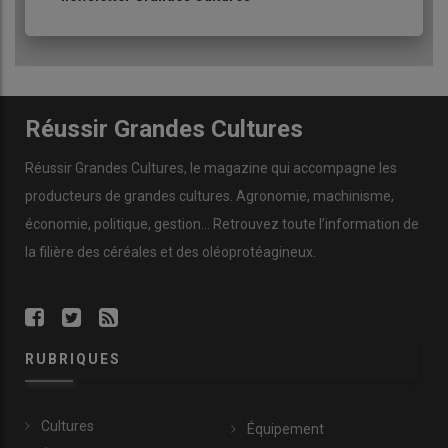
Lire aussi :
HVE : les certifications au ralenti depuis
18 mois
Réussir Grandes Cultures
Réussir Grandes Cultures
, le magazine qui accompagne les
producteurs de
grandes cultures
.
Agronomie
,
machinisme
,
économie
,
politique
,
gestion
… Retrouvez toute l’information de
la filière des
céréales
et des
oléoprotéagineux
.
RUBRIQUES
Cultures
Équipement