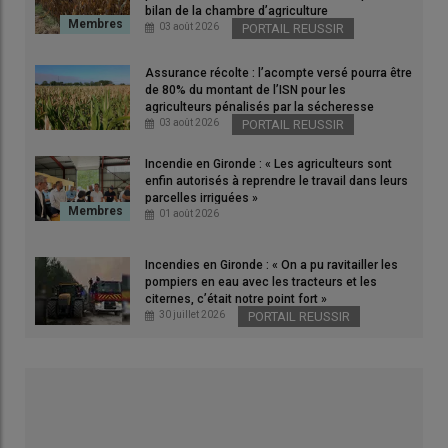
bilan de la chambre d’agriculture
Une reconduction du crédit d’impôt
03 août 2026
PORTAIL REUSSIR
HVE pour l’année 2026
Assurance récolte : l’acompte versé pourra être
de 80% du montant de l’ISN pour les
La loi de finances 2026
a reconduit une nouvelle fois le
agriculteurs pénalisés par la sécheresse
crédit d’impôt HVE
(
Haute valeur environnementale
) pour un
03 août 2026
PORTAIL REUSSIR
an. Les exploitants agricoles qui souhaitent en bénéficier
doivent respecter le cahier des charges révisé en 2022.
Incendie en Gironde : « Les agriculteurs sont
enfin autorisés à reprendre le travail dans leurs
parcelles irriguées »
01 août 2026
Relire :
PLF 2026 : crédit d’impôt bio, mécanisation
collective, DEP, que contient la nouvelle copie du
Incendies en Gironde : « On a pu ravitailler les
gouvernement pour l’agriculture ?
pompiers en eau avec les tracteurs et les
citernes, c’était notre point fort »
30 juillet 2026
PORTAIL REUSSIR
Pourquoi le crédit d’impôt HVE a-t-il
été reconduit en 2026 ?
Le
crédit d'impôt
pour les
exploitations certifiées de Haute