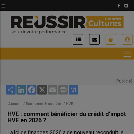
Aller
au
contenu
principal
USER
ACCOUNT
MENU
Publicité
Share
LinkedIn
Facebook
X
Email
Print
Accueil
/
Économie & société
/
HVE
HVE : comment bénéficier du crédit d’impôt
HVE en 2026 ?
La loi de finances 2026 a de nouveau reconduit le