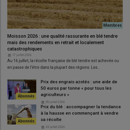
Comment faire sa demande de
crédit d’impôt HVE pour 2026 ?
Pour faire sa demande, il suffit de remplir le
formulaire
Moisson 2026 : une qualité rassurante en blé tendre
N°2069-RCI-SD (2026)
et le transmettre au service des
mais des rendements en retrait et localement
impôt.
catastrophiques
17 juillet 2026
Le
crédit d’impôt
est imputable sur l’
impôt sur le revenu
ou
Au 16 juillet, la récolte française de blé tendre est achevée ou
sur l’
impôt sur les sociétés
dû par l’entreprise agricole au titre
en passe de l’être dans la plupart des régions. Les…
de l’année en fonction de la date d’obtention de la certification
HVE.
Prix des engrais azotés : une aide de
Le surplus est versé à l’entreprise agricole.
50 euros par tonne « pour tous les
agriculteurs »
09 juillet 2026
Lire aussi :
Comment obtenir le crédit d’impôt bio
Prix du blé : accompagner la tendance
en 2026 ?
à la hausse en commençant à vendre
sa récolte
24 juillet 2026