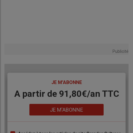
Publicité
TITRE
JE M'ABONNE
Body
A partir de 91,80€/an​ TTC
Lien
JE M'ABONNE