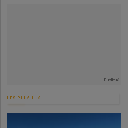
une largeur de travail de 7 m. Avant cela à l’interculture, des
déchaumages
avant et après la destruction du couvert
limitent le développement des adventices. Mes couverts
d’interculture sont détruits mécaniquement fin octobre à début
novembre avec un broyeur puis un passage d’outil à dents
(Kockerling Trio) ou à disque (Horsch Joker) si le terrain est
gras.
Témoignage
|
Glyphosate : « Les conditions
permettent souvent de me passer de l’herbicide et
de le remplacer par des destructions mécaniques
Publicité
des adventices »
LES PLUS LUS
En effectuant plus de passages que des agriculteurs utilisant
du
glyphosate
régulièrement, il n’est pas forcément rentable
de remplacer le glyphosate par du déchaumage. Mon choix
n’est pas économique mais
environnemental
. J’ai intégré le