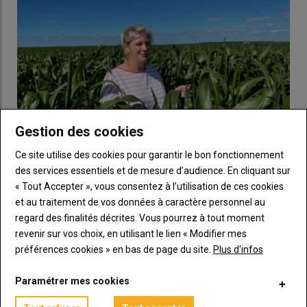
groupe
Ecophyto
de fermes Dephy suivi par la
chambre
d’agriculture de la Meuse
il y a une dizaine d’années pour
m’aider à réduire l’usage de produits phyto. L’
IFT
hors herbicide
a bien baissé mais pas celui
herbicide
(hormis pour le
glyphosate). En culture, j’évite de prendre trop de risque sur le
contrôle des
adventices
. »
Témoignage
|
Jean-Bernard Lozier : « je me suis
Gestion des cookies
libéré de l’hyper dépendance au glyphosate en
Ce site utilise des cookies pour garantir le bon fonctionnement
changeant mon système »
Chaulage : « Je dépense 62 €/ha d'apport de dolomie
des services essentiels et de mesure d’audience. En cliquant sur
tous les deux ans par parcelle sur des sols sableux
« Tout Accepter », vous consentez à l’utilisation de ces cookies
des Landes où le pH peut baisser rapidement »
et au traitement de vos données à caractère personnel au
135 hectares : blé tendre (40), orge de printemps (30), orge
d’hiver (20), colza (25), pois de printemps (10), tournesol. Sols
22 juillet 2026
regard des finalités décrites. Vous pourrez à tout moment
superficiels argilo-calcaires caillouteux. Double actif.
Éloïse Thirouin est à la tête d'une exploitation de 400 hectares
revenir sur vos choix, en utilisant le lien « Modifier mes
à Ychoux (Landes). Ses terres sableuses à tendance acide l'…
préférences cookies » en bas de page du site.
Plus d'infos
Paramétrer mes cookies