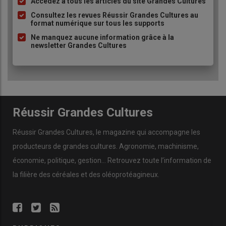
Accédez à tous les articles du site Grandes Cultures
Liste
à
Consultez les revues Réussir Grandes Cultures au
format numérique sur tous les supports
puce
Ne manquez aucune information grâce à la
newsletter Grandes Cultures
Réussir Grandes Cultures
Réussir Grandes Cultures
, le magazine qui accompagne les
producteurs de
grandes cultures
.
Agronomie
,
machinisme
,
économie
,
politique
,
gestion
… Retrouvez toute l’information de
la filière des
céréales
et des
oléoprotéagineux
.