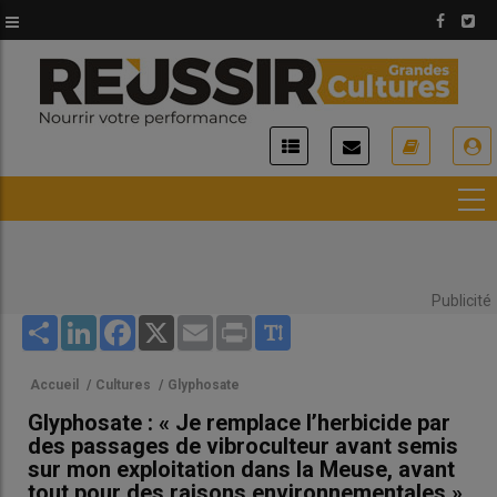
Aller
au
contenu
principal
USER
ACCOUNT
MENU
Publicité
Share
LinkedIn
Facebook
X
Email
Print
Accueil
/
Cultures
/
Glyphosate
Glyphosate : « Je remplace l’herbicide par
des passages de vibroculteur avant semis
sur mon exploitation dans la Meuse, avant
tout pour des raisons environnementales »