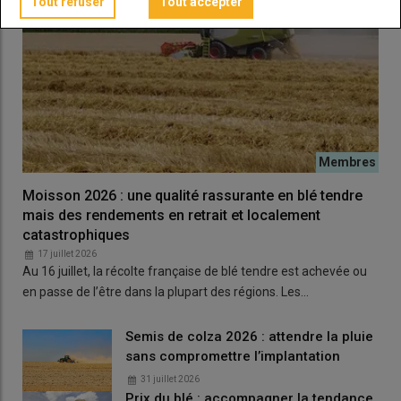
Tout refuser
Tout accepter
Moisson 2026 : une qualité rassurante en blé tendre
mais des rendements en retrait et localement
catastrophiques
17 juillet 2026
Au 16 juillet, la récolte française de blé tendre est achevée ou
en passe de l’être dans la plupart des régions. Les…
Semis de colza 2026 : attendre la pluie
sans compromettre l’implantation
31 juillet 2026
Prix du blé : accompagner la tendance