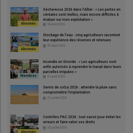
toute la surface de la parcelle. Ces passages sont réalisés
Sécheresse 2026 dans l’Allier : « Les pertes en
avant cultures d’hiver mais aussi de printemps. À la destruction
céréales sont réelles, mais encore difficiles à
du couvert d’interculture, je passe le Terrano entre le
évaluer sur mon exploitation »
06 août 2026
15 octobre et le 15 novembre. Le Kockerling est utilisé une
semaine avant un semis d’orge de printemps par exemple.
Stockage de l'eau : cinq agriculteurs racontent
leur expérience des réserves et retenues
05 août 2026
Lire aussi
|
Produits phytosanitaires : l'avenir du
glyphosate est-il compromis à brève échéance ?
Incendie en Gironde : « Les agriculteurs sont
enfin autorisés à reprendre le travail dans leurs
parcelles irriguées »
01 août 2026
Juste avant le semis, j’ajoute un passage de
herse étrille
(Einböck 9 m) en cas de conditions sèches favorisant une
Semis de colza 2026 : attendre la pluie sans
compromettre l’implantation
bonne efficacité sur les relevées d’
adventices
. Le
labour
est
31 juillet 2026
réservé à la préparation du sol avant tournesol, après
destruction du couvert, et suivi d’un passage de herse lourde.
Le semis de tournesol est précédé également d’un passage de
Contrôles PAC 2026 : tout savoir pour éviter les
herse étrille. Ces interventions permettent de bien contenir les
erreurs et faire valoir ses droits
adventices
, notamment les
vulpins
qui sont les principales
30 juillet 2026