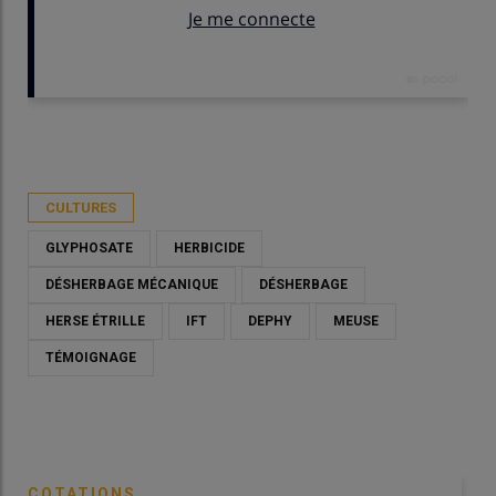
Publié le
sam 02/05/2026 - 09:00
- Par
Christian Gloria
CULTURES
GLYPHOSATE
HERBICIDE
DÉSHERBAGE MÉCANIQUE
DÉSHERBAGE
HERSE ÉTRILLE
IFT
DEPHY
MEUSE
TÉMOIGNAGE
COTATIONS