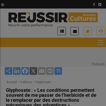
Aller
au
contenu
principal
USER
ACCOUNT
MENU
Publicité
Share
LinkedIn
Facebook
X
Email
Print
Accueil
/
Cultures
/
Glyphosate
Glyphosate : « Les conditions permettent
souvent de me passer de l’herbicide et de
le remplacer par des destructions
mécaniques des adventices »