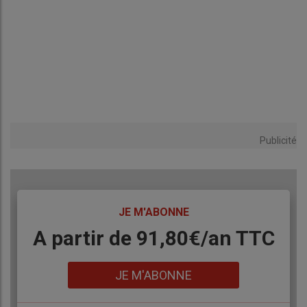
Publicité
TITRE
JE M'ABONNE
Body
A partir de 91,80€/an​ TTC
Lien
JE M'ABONNE