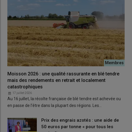
Lire aussi
|
Glyphosate : un premier cas de vulpin
résistant à l'herbicide
EARL de l’Étang. 190 ha : blé tendre (55), orge de printemps
(55), tournesol (30), colza (20), orge d’hiver (15), luzerne (10).
Sol argilo-calcaire superficiel (potentiel à 60-70 q/ha en blé).
Moisson 2026 : une qualité rassurante en blé tendre
mais des rendements en retrait et localement
catastrophiques
17 juillet 2026
Au 16 juillet, la récolte française de blé tendre est achevée ou
en passe de l’être dans la plupart des régions. Les…
Prix des engrais azotés : une aide de
50 euros par tonne « pour tous les