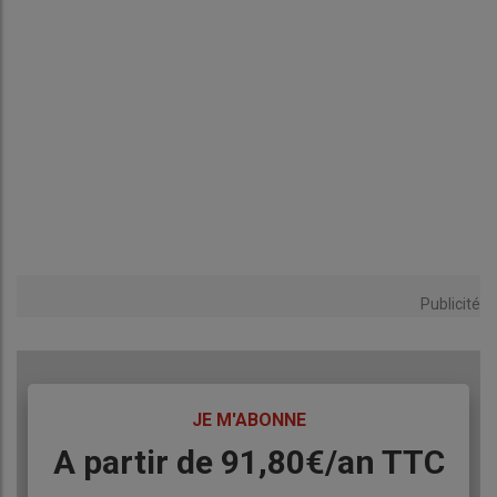
Publicité
TITRE
JE M'ABONNE
Body
A partir de 91,80€/an​ TTC