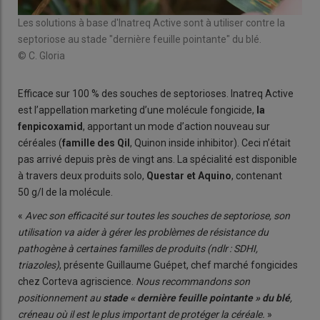
Les solutions à base d'Inatreq Active sont à utiliser contre la
septoriose au stade "dernière feuille pointante" du blé.
© C. Gloria
Efficace sur 100 % des souches de septorioses. Inatreq Active
est l’appellation marketing d’une molécule fongicide,
la
fenpicoxamid
, apportant un mode d’action nouveau sur
céréales (
famille des QiI
, Quinon inside inhibitor). Ceci n’était
pas arrivé depuis près de vingt ans. La spécialité est disponible
à travers deux produits solo,
Questar et Aquino
, contenant
50 g/l de la molécule.
«
Avec son efficacité sur toutes les souches de septoriose, son
utilisation va aider à gérer les problèmes de résistance du
pathogène à certaines familles de produits (ndlr : SDHI,
triazoles)
, présente Guillaume Guépet, chef marché fongicides
chez Corteva agriscience.
Nous recommandons son
positionnement au
stade « dernière feuille pointante » du blé
,
créneau où il est le plus important de protéger la céréale.
»