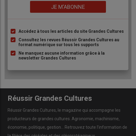
Lien
JE M'ABONNE
Accédez à tous les articles du site Grandes Cultures
Liste
à
Consultez les revues Réussir Grandes Cultures au
format numérique sur tous les supports
puce
Ne manquez aucune information grâce à la
newsletter Grandes Cultures
Réussir Grandes Cultures
Réussir Grandes Cultures
, le magazine qui accompagne les
producteurs de
grandes cultures
.
Agronomie
,
machinisme
,
économie
,
politique
,
gestion
… Retrouvez toute l’information de
la filière des
céréales
et des
oléoprotéagineux
.