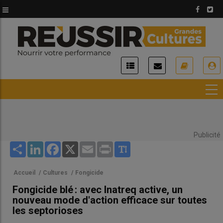
Aller
au
contenu
principal
USER
ACCOUNT
MENU
Publicité
Share
LinkedIn
Facebook
X
Email
Print
Accueil
/
Cultures
/
Fongicide
Fongicide blé : avec Inatreq active, un
nouveau mode d'action efficace sur toutes
les septorioses