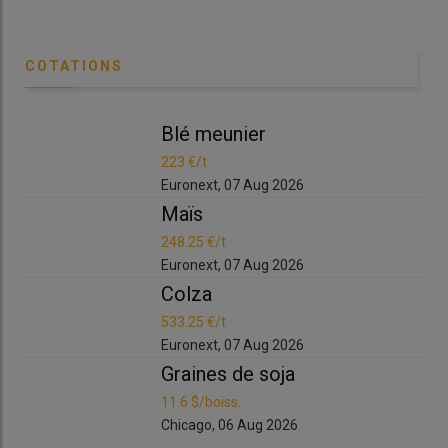
COTATIONS
Blé meunier
Bl
223 €/t
223
Euronext, 07 Aug 2026
Eur
Maïs
Ma
248.25 €/t
248
Euronext, 07 Aug 2026
Eur
Colza
Co
533.25 €/t
533
Euronext, 07 Aug 2026
Eur
Graines de soja
Gr
11.6 $/boiss.
11.6
Chicago, 06 Aug 2026
Chi