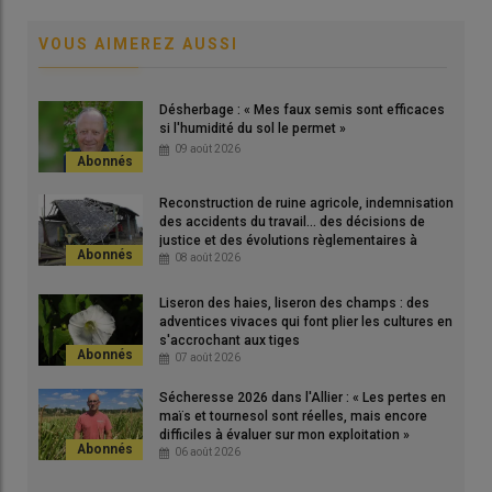
VOUS AIMEREZ AUSSI
Désherbage : « Mes faux semis sont efficaces
si l'humidité du sol le permet »
09 août 2026
Reconstruction de ruine agricole, indemnisation
des accidents du travail... des décisions de
justice et des évolutions règlementaires à
connaître
08 août 2026
Liseron des haies, liseron des champs : des
adventices vivaces qui font plier les cultures en
s'accrochant aux tiges
07 août 2026
Sécheresse 2026 dans l'Allier : « Les pertes en
maïs et tournesol sont réelles, mais encore
difficiles à évaluer sur mon exploitation »
06 août 2026