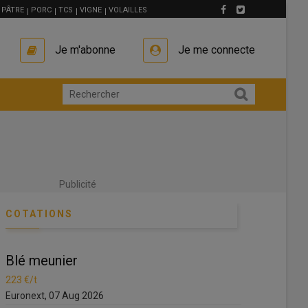
PÂTRE
PORC
TCS
VIGNE
VOLAILLES
Je m'abonne
Je me connecte
Publicité
COTATIONS
Blé meunier
Blé meunie
223 €/t
223 €/t
Euronext, 07 Aug 2026
Euronext, 07 A