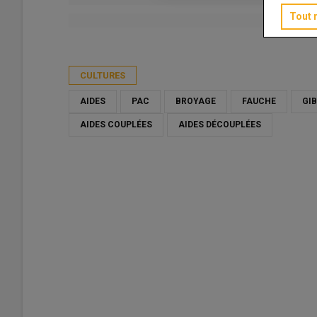
Tout 
Publié le
mer 13/05/2026 - 12:00
- Par
Marie-Christine Bid
CULTURES
AIDES
PAC
BROYAGE
FAUCHE
GIB
AIDES COUPLÉES
AIDES DÉCOUPLÉES