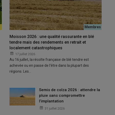
yage des jachères et des bordures de
Moisson 2026 : une qualité rassurante en blé
tendre mais des rendements en retrait et
oumise à une période d'interdiction de broyage et fauchage de
localement catastrophiques
également aux bordures déclarées à la PAC (bordure de champs,
17 juillet 2026
pon).
Au 16 juillet, la récolte française de blé tendre est
achevée ou en passe de l’être dans la plupart des
régions. Les…
tion de broyage et fauchage des
Semis de colza 2026 : attendre la
pluie sans compromettre
r protéger la faune sauvage
l’implantation
t la reproduction de la petite faune. D'avril à juillet, plusieurs
31 juillet 2026
aux
nichant au sol, comme l'alouette des champs, la perdrix