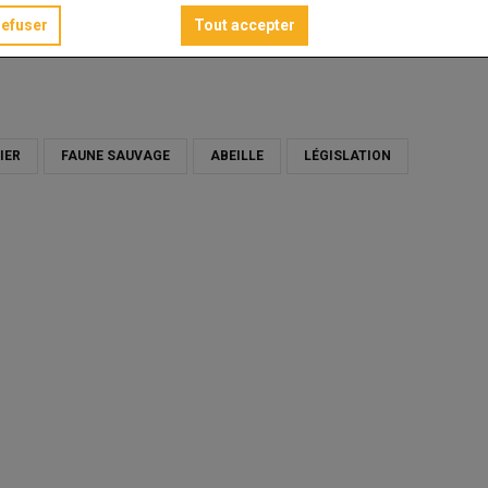
refuser
Tout accepter
ault
IER
FAUNE SAUVAGE
ABEILLE
LÉGISLATION