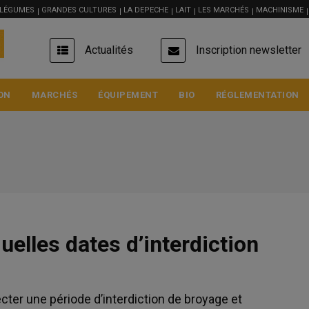
 LÉGUMES
GRANDES CULTURES
LA DEPECHE
LAIT
LES MARCHÉS
MACHINISME
USER
Actualités
Inscription newsletter
ACCOUNT
MENU
ON
MARCHÉS
ÉQUIPEMENT
BIO
RÉGLEMENTATION
uelles dates d’interdiction
Blé meunier
223 €/t
Euronext, 07 Aug 2026
cter une période d’interdiction de broyage et