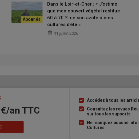
ctement dans les couverts herbacés. Un broyage détruirait les
Dans le Loir-et-Cher : « J’estime
que mon couvert végétal restitue
60 à 70 % de son azote à mes
cultures d’été »
onditions pour percevoir les aides sur ces parcelles ?
11 juillet 2026
ttent bas et cachent leurs jeunes dans les herbes hautes. Les
 danger et sont donc tués par les broyeurs. Enfin, les
abeilles
en pleine activité printanière.
ction de broyage et de fauchage des
E
Accédez à tous les articl
Liste
0€/an​ TTC
à
Consultez les revues Ré
sur tous les supports
s jachères différentes selon les
puce
Ne manquez aucune infor
E
Cultures
ées dans chaque
département
. En pratique, la période