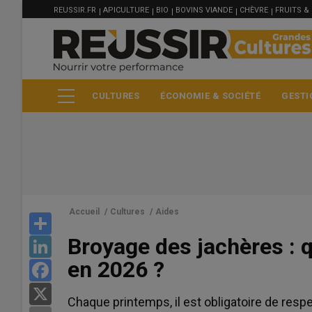
MENU
Aller
REUSSIR.FR
APICULTURE
BIO
BOVINS VIANDE
CHÈVRE
FRUITS &
FILIÈRE
au
contenu
principal
CULTURES
ÉCONOMIE & SOCIÉTÉ
GESTI
Accueil
/
Cultures
/
Aides
Share
Broyage des jachères : q
LinkedIn
Blé meunier
en 2026 ?
Facebook
223 €/t
X
Euronext, 07 Aug 2026
Chaque printemps, il est obligatoire de respe