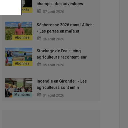
connaître
champs : des adventices
vivaces qui font plier les
07 août 2026
cultures en s'accrochant aux
tiges
Sécheresse 2026 dans l'Allier :
« Les pertes en maïs et
tournesol sont réelles, mais
06 août 2026
encore difficiles à évaluer sur
mon exploitation »
Stockage de l'eau : cinq
agriculteurs racontent leur
expérience des réserves et
05 août 2026
retenues
Incendie en Gironde : « Les
agriculteurs sont enfin
autorisés à reprendre le travail
01 août 2026
dans leurs parcelles irriguées »