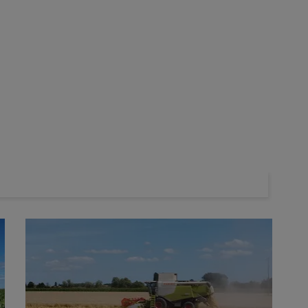
ent pour connaitre les dates d'interdiction de broyage des
es et des bordures de champs
et fauchage des jachères est mise en place ?
er la faune sauvage
 et de fauchage des jachères ?
res différentes selon les départements
en jachère
la période
et de fauchage des jachères et interdiction de valorisation