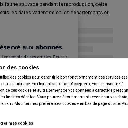
Maïs
la faune sauvage pendant la reproduction, cette
248.25 €/t
 mais les dates varient selon les départements et
Euronext, 07 Aug 2026
Colza
533.25 €/t
Euronext, 07 Aug 2026
Graines de soja
11.6 $/boiss.
Chicago, 06 Aug 2026
on des cookies
utilise des cookies pour garantir le bon fonctionnement des services ess
esure d’audience. En cliquant sur « Tout Accepter », vous consentez à
ation de ces cookies et au traitement de vos données à caractère person
es finalités décrites. Vous pourrez à tout moment revenir sur vos choix,
t le lien « Modifier mes préférences cookies » en bas de page du site.
Plu
trer mes cookies