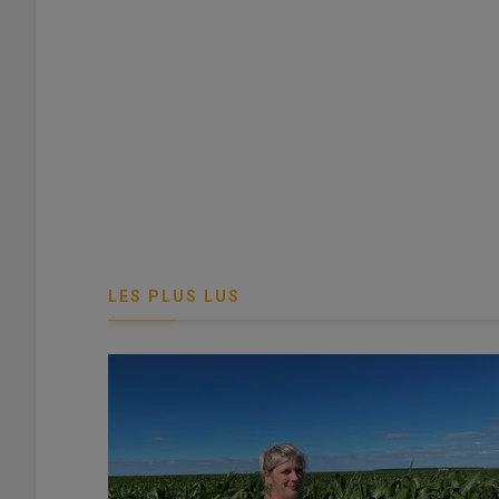
Il faut se référer à l'arrêté préfectoral de son départem
jachères.
© MC. Bidault
Une règle qui s’applique au broyage des jachèr
LES PLUS LUS
Pourquoi une période d'interdiction de broyage 
Interdire le broyage des jachères pour protég
Quelles sont les dates d'interdiction de broyage
Des dates d'interdiction de broyage des jachè
Quand est-il possible d'entretenir ses parcelles 
Entretien des jachères autorisé en dehors de 
Quelle différence entre interdiction de broyage 