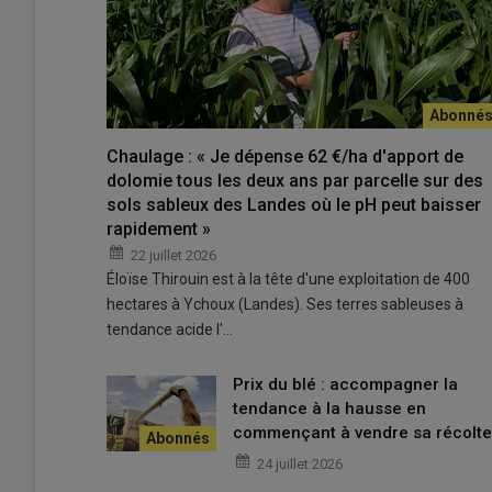
des jachères ?
Une règle qui s’applique au bro
champs
Chaulage : « Je dépense 62 €/ha d'apport de
dolomie tous les deux ans par parcelle sur des
Toute surface déclarée en
jachère
sur
Telepac
est s
sols sableux des Landes où le pH peut baisser
40 jours environ au printemps. Cette règle s’applique 
rapidement »
bande le long des forêts sans production, et bande tam
22 juillet 2026
Éloïse Thirouin est à la tête d'une exploitation de 400
hectares à Ychoux (Landes). Ses terres sableuses à
Pourquoi une période d'interdic
tendance acide l'…
jachères est mise en place ?
Prix du blé : accompagner la
tendance à la hausse en
Interdire le broyage des jachères pou
commençant à vendre sa récolte
Cette mesure vise à préserver la nidification des oiseaux e
24 juillet 2026
espèces utilisent les jachères comme habitat. Les
oise