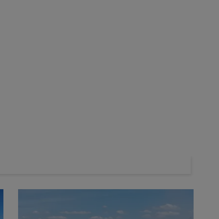
e de l'Inrae, a été consulté par les parlementaires de l'Office
dans le cadre d'un travail mené sur l'acétamipride.
re d’évaluation des choix scientifiques et technologiques
nementaux de l’
acétamipride
, l’ancien directeur scientifique de
n, qui réunit à la fois des députés et des sénateurs, est chargée
 produits utilisables en 2026 contre les pucerons
 publiée, principalement pour des raisons politiques, nous