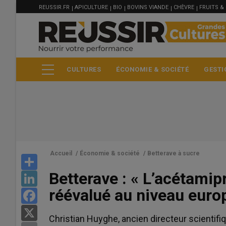
MENU
Aller
REUSSIR.FR
APICULTURE
BIO
BOVINS VIANDE
CHÈVRE
FRUITS &
FILIÈRE
au
contenu
principal
CULTURES
ÉCONOMIE & SOCIÉTÉ
GESTI
Accueil
/
Économie & société
/
Betterave à sucre
Share
Betterave : « L’acétamipr
LinkedIn
Blé meunier
réévalué au niveau euro
Facebook
222.5 €/t
X
Euronext, 05 Aug 2026
Christian Huyghe, ancien directeur scientifiqu