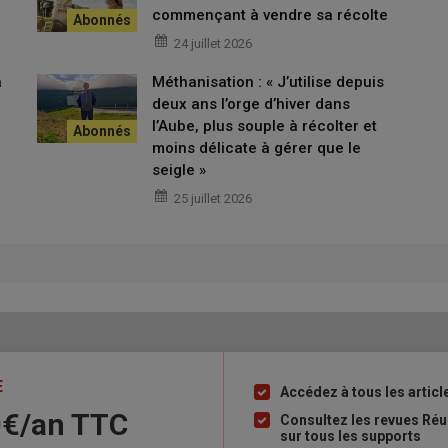
cas, mais on observe l’apparition plus fréquente de cancers de
commençant à vendre sa récolte
pulation non exposée. Des études chinoises, basées sur des
24 juillet 2026
aible dose, montre une augmentation des risques de cancers du
a
Méthanisation : « J’utilise depuis
deux ans l’orge d’hiver dans
l’Aube, plus souple à récolter et
 fréquemment chez les agriculteurs
moins délicate à gérer que le
seigle »
25 juillet 2026
ide par l’Efsa (agence européenne de
Prend-elle en compte ces études récentes ?
tes prises en compte. Mais l’EFSA a quand même pris en compte
es maximales de résidus (LMR) autorisées et en restreignant
évalué au regard des nouvelles données obtenues grâce à des
E
Accédez à tous les articl
Liste
mée par les producteurs de betterave pour
0€/an​ TTC
à
Consultez les revues Ré
la jaunisse ? Qu’en est-il de son
sur tous les supports
puce