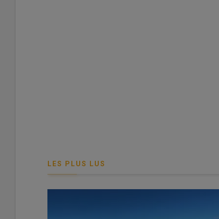
Christian Huyghe, ancien directeur scientifique agricultur
d’évaluation des choix scientifiques et technologiques, 
© C. Huyghe/Inrae
Dans le cadre d’un travail mené par l’Office parlementai
(OPECST) pour évaluer les effets sanitaires et environ
l’
Inrae
Christian Huyghe
(1) a été consulté. L’institutio
d’éclairer scientifiquement les débats au parlement.
LES PLUS LUS
Lire aussi |
Jaunisse de la betterave : plusieurs
Si la note produite par l’OPECST n’a pour l’heure pas été