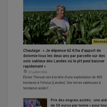
avons sollicité son expertise pour faire un point sur ce q
controversée.
Quel éclairage avez-vous apporté aux 
sur les effets de l’acétamipride sur l
J’ai été auditionné par deux membres de l’OPECST. J’ai f
la
toxicité
de l’
acétamipride
, notamment concernant la 
aspect mais de nombreux travaux de recherche ont été 
Chaulage : « Je dépense 62 €/ha d'apport de
dolomie tous les deux ans par parcelle sur des
sols sableux des Landes où le pH peut baisser
Lire aussi |
Jaunisse de la betterave : l’accès à
rapidement »
rapport de l’Inrae
22 juillet 2026
Éloïse Thirouin est à la tête d'une exploitation de 400
hectares à Ychoux (Landes). Ses terres sableuses à
tendance acide l'…
Que montrent ces études scientifiques
Les dernières études (post-2023) montrent un lien entre 
Prix des engrais azotés : une aid
cancers. C’est le cas d’une étude menée sur une coh
de 50 euros par tonne « pour tou