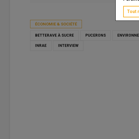
Publié le
mer 06/05/2026 - 11:30
- Par
Virginie Charpenet
Tout 
ÉCONOMIE & SOCIÉTÉ
BETTERAVE À SUCRE
PUCERONS
ENVIRONN
INRAE
INTERVIEW