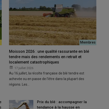
ue la science dit aujourd’hui de la nocivité de la molécule
parlementaires dans le cadre de leur note
’environnement et la santé humaine ?
ait une présentation de la littérature scientifique récente sur
santé humaine. Avant 2010, il y avait peu de choses sur cet
menés avec des nouvelles publications, surtout depuis 2023.
Moisson 2026 : une qualité rassurante en blé
tendre mais des rendements en retrait et
localement catastrophiques
 deux insecticides doit rester incontournable, selon un
17 juillet 2026
Au 16 juillet, la récolte française de blé tendre est
achevée ou en passe de l’être dans la plupart des
régions. Les…
 concernant les effets de l’acétamipride ?
des expositions à l’
acétamipride
et le développement de
e
Prix du blé : accompagner la
orte américaine, composée d’hommes exposés pendant
s
tendance à la hausse en