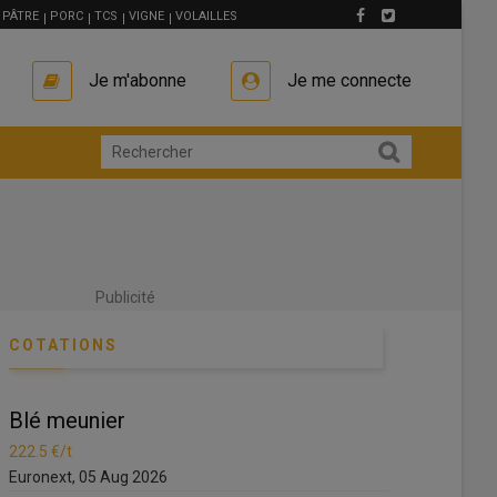
PÂTRE
PORC
TCS
VIGNE
VOLAILLES
Je m'abonne
Je me connecte
Publicité
COTATIONS
Blé meunier
Blé meunie
222.5 €/t
222.5 €/t
Euronext, 05 Aug 2026
Euronext, 05 A