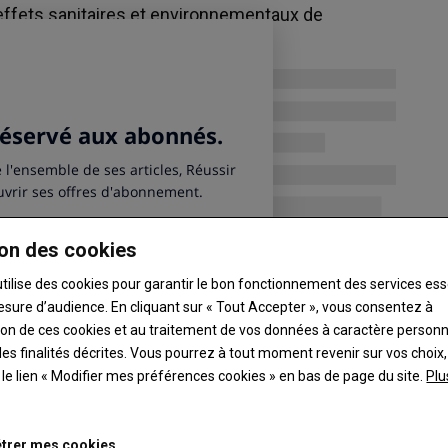
Maïs
 effets sanitaires et environnementaux de
250.25 €/t
Euronext, 05 Aug 2026
Colza
523.5 €/t
Euronext, 05 Aug 2026
Graines de soja
11.5875 $/boiss.
Chicago, 04 Aug 2026
on des cookies
utilise des cookies pour garantir le bon fonctionnement des services ess
esure d’audience. En cliquant sur « Tout Accepter », vous consentez à
ation de ces cookies et au traitement de vos données à caractère person
es finalités décrites. Vous pourrez à tout moment revenir sur vos choix,
t le lien « Modifier mes préférences cookies » en bas de page du site.
Plu
trer mes cookies