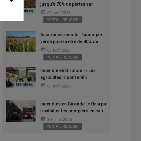
jusqu’à 70% de pertes sur
certaines cultures selon un
03 août 2026
premier bilan de la chambre
PORTAIL REUSSIR
d’agriculture
Assurance récolte : l’acompte
versé pourra être de 80% du
montant de l’ISN pour les
03 août 2026
agriculteurs pénalisés par la
PORTAIL REUSSIR
sécheresse
Incendie en Gironde : « Les
agriculteurs sont enfin
autorisés à reprendre le travail
01 août 2026
dans leurs parcelles irriguées »
Incendies en Gironde : « On a pu
ravitailler les pompiers en eau
avec les tracteurs et les
30 juillet 2026
citernes, c’était notre point fort »
PORTAIL REUSSIR