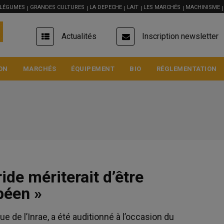
 LÉGUMES
GRANDES CULTURES
LA DEPECHE
LAIT
LES MARCHÉS
MACHINISME
USER
Actualités
Inscription newsletter
ACCOUNT
MENU
ON
MARCHÉS
ÉQUIPEMENT
BIO
RÉGLEMENTATION
ide mériterait d’être
Blé meunier
péen »
222.5 €/t
Euronext, 05 Aug 2026
e de l’Inrae, a été auditionné à l’occasion du