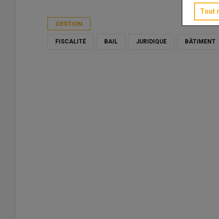
Publié le
dim 10/05/2026 - 09:00
- Par
Nadia Savin
Tout 
GESTION
FISCALITÉ
BAIL
JURIDIQUE
BÂTIMENT