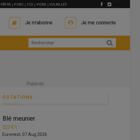
PÂTRE
PORC
TCS
VIGNE
VOLAILLES
Je m'abonne
Je me connecte
Publicité
COTATIONS
Blé meunier
Blé meunie
223 €/t
223 €/t
Euronext, 07 Aug 2026
Euronext, 07 A