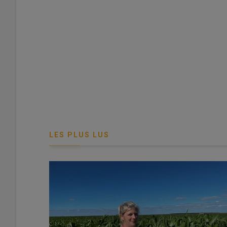
Les hangars agricoles fermés peuvent être reconvertis 
bâtiments n'est pas sans risque.
© L'Agriculteur normand
Les
hangars agricoles fermés
peuvent être reconverti
des entreprises artisanales ou commerciales et même po
Toutefois ce type de reconversion de bâtiments n’est pas
LES PLUS LUS
agricole. En effet, si l’édifice est compris dans un
bail ru
résiliation
par le
bailleur
. La plupart des
baux rurau
activités agricoles et celles dans le prolongement ou ay
activités agritouristiques qui se trouvent dans le
prolong
locaux de stockage
sera considérée comme purement com
commissaire de justice (ex-huissier) le changement de des
qu’à démontrer qu’il subit un dommage : par exemple l