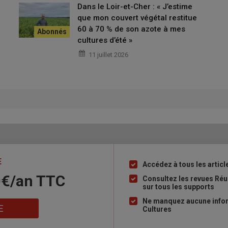
Dans le Loir-et-Cher : « J’estime
nisme
) et les
PLU (I) locaux
posent aussi des restrictions au
que mon couvert végétal restitue
les zones agricoles et naturelles. Il serait préférable avant
60 à 70 % de son azote à mes
her des services de l’urbanisme de la mairie ou de
cultures d’été »
11 juillet 2026
E
Accédez à tous les articl
Liste
0€/an​ TTC
à
Consultez les revues Ré
sur tous les supports
puce
Ne manquez aucune infor
E
Cultures