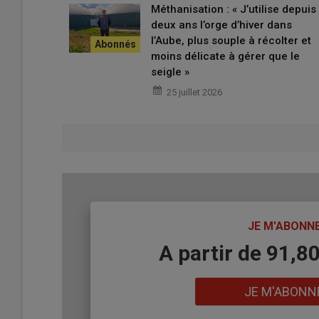
Méthanisation : « J’utilise depuis
Le droit de l’
urbanisme
(
article L151-11 Code de l’urba
deux ans l’orge d’hiver dans
changement de destination des bâtiments agricoles, dans 
l’Aube, plus souple à récolter et
d’effectuer ce changement de destination de se rapproc
moins délicate à gérer que le
l’intercommunalité.
seigle »
25 juillet 2026
TITRE
JE M'ABONN
Body
A partir de 91,8
Lien
JE M'ABONN