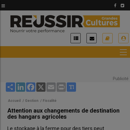
Aller
au
contenu
principal
USER
ACCOUNT
MENU
Publicité
Share
LinkedIn
Facebook
X
Email
Print
Accueil
/
Gestion
/
Fiscalité
Attention aux changements de destination
des hangars agricoles
Le stockage à la ferme pour des tiers peut