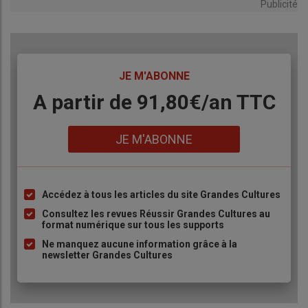
Publicité
TITRE
JE M'ABONNE
Body
A partir de 91,80€/an​ TTC
Lien
JE M'ABONNE
Accédez à tous les articles du site Grandes Cultures
Liste
à
Consultez les revues Réussir Grandes Cultures au
format numérique sur tous les supports
puce
Ne manquez aucune information grâce à la
newsletter Grandes Cultures