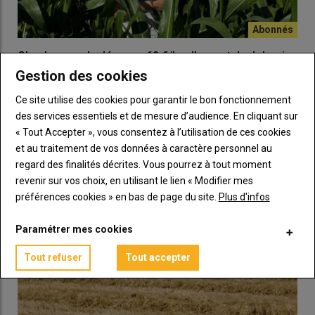
Chaulage : « Je dépense 62 €/ha d'apport de dolomie
tous les deux ans par parcelle sur des sols sableux
Gestion des cookies
des Landes où le pH peut baisser rapidement »
Ce site utilise des cookies pour garantir le bon fonctionnement
22 juillet 2026
Éloïse Thirouin est à la tête d'une exploitation de 400 hectares
des services essentiels et de mesure d’audience. En cliquant sur
à Ychoux (Landes). Ses terres sableuses à tendance acide l'…
« Tout Accepter », vous consentez à l’utilisation de ces cookies
et au traitement de vos données à caractère personnel au
regard des finalités décrites. Vous pourrez à tout moment
revenir sur vos choix, en utilisant le lien « Modifier mes
préférences cookies » en bas de page du site.
Plus d'infos
Paramétrer mes cookies
Tout refuser
Tout accepter