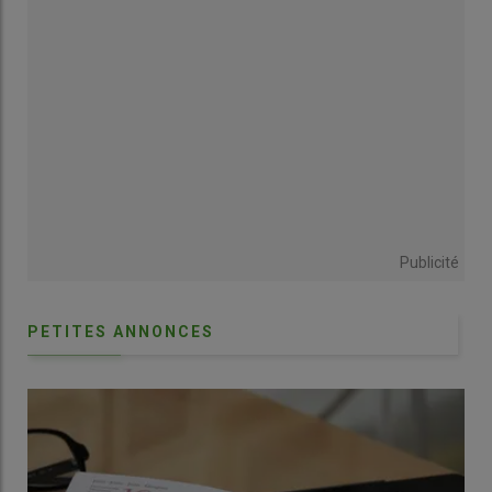
Drosophila suzukii en cerise : monter en
compétences pour survivre
Cerise : cultiver la prophylaxie contre
Drosophila suzukii
Cerise et fruits rouges : contre Drosophila
suzukii, des innovations sont en test
Publicité
Technique de l'insecte stérile : rester
PETITES ANNONCES
souverain sur les stratégies d'usage ?