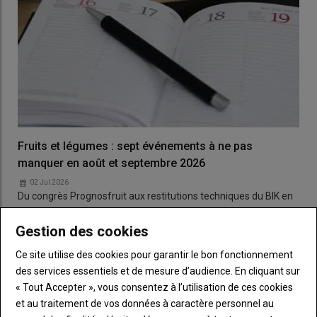
Fruits et légumes : sept événements à ne pas
manquer en août et septembre 2026
02 Jul 2026
Du congrès Prognosfruit aux restitutions techniques du BIK en
kiwi, aperçu des événements qui peuvent intéresser les…
Gestion des cookies
Surgreffage arboricole et viticole
Ce site utilise des cookies pour garantir le bon fonctionnement
15 Déc 2024
des services essentiels et de mesure d’audience. En cliquant sur
« Tout Accepter », vous consentez à l’utilisation de ces cookies
et au traitement de vos données à caractère personnel au
Vide-palox à vendre