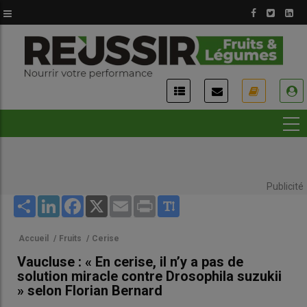
Aller
au
contenu
principal
USER
ACCOUNT
MENU
Publicité
Share
LinkedIn
Facebook
X
Email
Print
Accueil
/
Fruits
/
Cerise
Vaucluse : « En cerise, il n’y a pas de
solution miracle contre Drosophila suzukii
» selon Florian Bernard