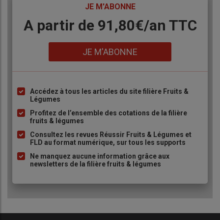
TITRE
JE M'ABONNE
Body
A partir de 91,80€/an​ TTC
Lien
JE M'ABONNE
Accédez à tous les articles du site filière Fruits &
Liste
Légumes
à
Profitez de l’ensemble des cotations de la filière
puce
fruits & légumes
Consultez les revues Réussir Fruits & Légumes et
FLD au format numérique, sur tous les supports
Ne manquez aucune information grâce aux
newsletters de la filière fruits & légumes