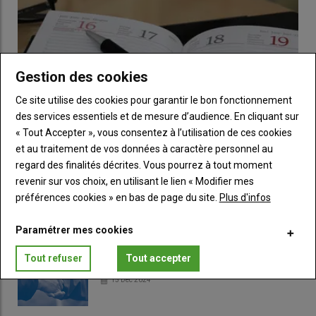
Retrouvez tous nos articles sur la tomate
ici
.
Gestion des cookies
Ce site utilise des cookies pour garantir le bon fonctionnement
des services essentiels et de mesure d’audience. En cliquant sur
« Tout Accepter », vous consentez à l’utilisation de ces cookies
et au traitement de vos données à caractère personnel au
regard des finalités décrites. Vous pourrez à tout moment
Fruits et légumes : sept événements à ne pas
revenir sur vos choix, en utilisant le lien « Modifier mes
manquer en août et septembre 2026
préférences cookies » en bas de page du site.
Plus d'infos
02 Jul 2026
Du congrès Prognosfruit aux restitutions techniques du BIK en
Paramétrer mes cookies
kiwi, aperçu des événements qui peuvent intéresser les…
Tout refuser
Tout accepter
Surgreffage arboricole et viticole
15 Déc 2024