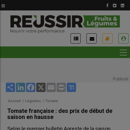
Aller
au
contenu
principal
USER
ACCOUNT
MENU
Publicité
Share
LinkedIn
Facebook
X
Email
Print
Accueil
/
Légumes
/
Tomate
Tomate française : des prix de début de
saison en hausse
Selon le premier bulletin Agreste de la saison