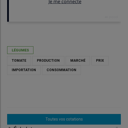
Publié le
ven 05/06/2026 - 19:30
- Par
Catherine Gerbod
LÉGUMES
TOMATE
PRODUCTION
MARCHÉ
PRIX
IMPORTATION
CONSOMMATION
Toutes vos cotations
=
=