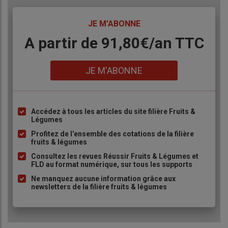
TITRE
JE M'ABONNE
Body
A partir de 91,80€/an​ TTC
Lien
JE M'ABONNE
Accédez à tous les articles du site filière Fruits &
Liste
Légumes
à
Profitez de l’ensemble des cotations de la filière
puce
fruits & légumes
Consultez les revues Réussir Fruits & Légumes et
FLD au format numérique, sur tous les supports
Ne manquez aucune information grâce aux
newsletters de la filière fruits & légumes