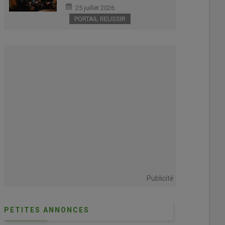
foncier d’environ 100 000 € »
25 juillet 2026
PORTAIL REUSSIR
Publicité
PETITES ANNONCES