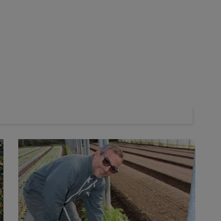
aux maraîchers Pauline et Stéphane Dreumont de proposer des
s
différents et
commercialise à la ferme
depuis la création de
Dreumont. Mais le positionnement en zone rurale limite les
e à 25 kilomètres au nord-ouest de Beauvais, de nombreux
, explique Stéphane Dreumont. En se déplaçant, les
 Dreumont disposent d’un poids lourd de 10 t et un véhicule
cessaire à la mise en place de ce nouveau canal de vente,
el