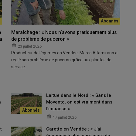
ation au top. Une grosse partie des volumes est
Les livraisons sont préparées le matin, voire la veille pour les
rrêts dans une même tournée.
e
Maraîchage : « Nous n’avons pratiquement plus
a
de problème de puceron »
e, nous misons aussi sur l'agrotourisme »
23 juillet 2026
Producteur de légumes en Vendée, Marco Altamirano a
réglé son problème de puceron grâce aux plantes de
tre
ventes au camion
en une après-midi, avec des arrêts de 30
service.
 (réservé au personnel), suit celui du quartier Saint-Jean, au
ant de terminer par la ferme du campus universitaire
son
totalisent jusqu’à 50 personnes, constate Pauline
ri ou un salarié l’accompagne. En février, deux tonnes de
Laitue dans le Nord : « Sans le
 une après-midi.
n
Movento, on est vraiment dans
l’impasse »
éalise deux arrêts : l’un dédié personnel d’un hôpital, l’autre
17 juillet 2026
t
Carotte en Vendée : « J’ai
tenariats
économisé plusieurs jours de