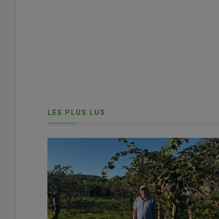
Les tournées de vente directe de légumes permettent 
prix accessibles. © M.P. Crosnier
LES PLUS LUS
Le couple produit une cinquantaine de
fruits et légume
l’atelier maraîchage, en 1977, par le père de Stéphane 
clients.
« Comme nous sommes situés dans un petit villag
clients nous disaient leur difficulté de venir jusqu’à nous »
producteurs
touchent aussi un autre public. Comme les
léger de 3,5 t, aucun investissement spécifique n’est né
hormis le temps passé.
Optimiser les points relais est essenti