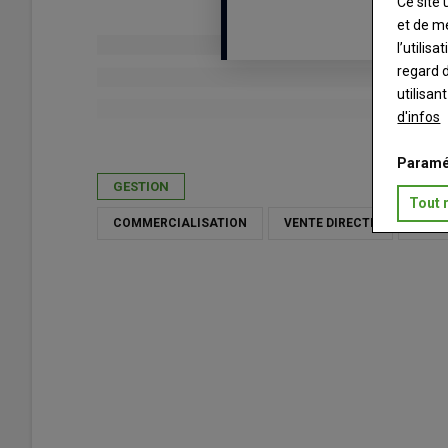
Ce site 
et de m
l’utilis
regard d
utilisan
d'infos
Publié le
mer 22/04/2026 - 14:00
- Par
Marie-Pierre Crosni
Paramé
GESTION
Tout 
COMMERCIALISATION
VENTE DIRECTE
OISE