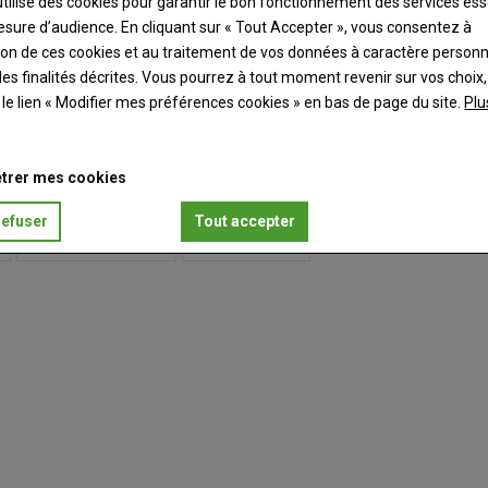
utilise des cookies pour garantir le bon fonctionnement des services ess
esure d’audience. En cliquant sur « Tout Accepter », vous consentez à
ation de ces cookies et au traitement de vos données à caractère person
es finalités décrites. Vous pourrez à tout moment revenir sur vos choix,
t le lien « Modifier mes préférences cookies » en bas de page du site.
Plu
er
trer mes cookies
refuser
Tout accepter
FRUITS & LÉGUMES
DISTRIBUTION