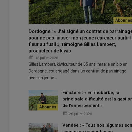
Pour que les
tournées
fonctionnent, il faut une organis
précommandée via le
site internet des producteurs
. 
légumes racines. Pauline Dreumont prévoit plusieurs a
Dordogne : « J’ai signé un contrat de parrainag
pour ne pas laisser mon jeune repreneur partir l
Lire aussi :
« En plus de la production d'asperg
fleur au fusil », témoigne Gilles Lambert,
producteur de kiwis
15 juillet 2026
À Beauvais, par exemple, les
maraîchers
réalisent qua
Gilles Lambert, kiwiculteur de 65 ans installé en bio en
à 45 minutes par site. Après l’hôpital de Beauvais à 14 h
Dordogne, est engagé dans un contrat de parrainage
milieu des tours d’immeubles. Puis direction Emmaüs av
avec un jeune…
UniLasalle de 17h30 à 18h15. Certains
points de livrai
Dreumont. Pour gagner en efficacité de livraison, son ma
Finistère : « En rhubarbe, la
légumes ont ainsi été livrées directement aux clients en
principale difficulté est la gestio
de l'enherbement »
Dans la bourgade voisine de Grandvilliers, la maraîchère r
dans une ferme vendant des glaces fermières.
28 juillet 2026
Vendée : « Tous nos légumes son
Bien préparer sa tournée avec des par
vendus en panier bio en