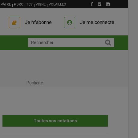
PÂTRE
PORC
TCS
VIGNE
VOLAILLES
Je m'abonne
Je me connecte
Publicité
Melon
Grossiste, 
Toutes vos cotations