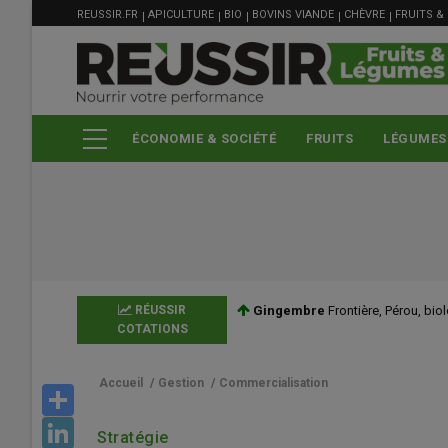
MENU
Aller
REUSSIR.FR
APICULTURE
BIO
BOVINS VIANDE
CHÈVRE
FRUITS &
FILIÈRE
au
contenu
principal
ÉCONOMIE & SOCIÉTÉ
FRUITS
LÉGUMES
Gingembre
Frontière, Pérou, biologique
RÉUSSIR
4,15 €/kg
+0,12
France, le
COTATIONS
Accueil
/
Gestion
/
Commercialisation
Share
LinkedIn
Stratégie