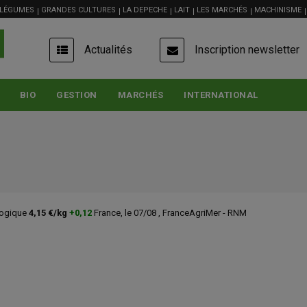
 LÉGUMES
GRANDES CULTURES
LA DEPECHE
LAIT
LES MARCHÉS
MACHINISME
USER
Actualités
Inscription newsletter
ACCOUNT
MENU
BIO
GESTION
MARCHÉS
INTERNATIONAL
 07/08 , FranceAgriMer - RNM