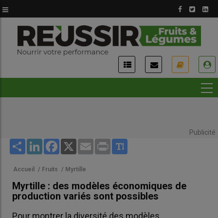
Aller
au
contenu
principal
USER
ACCOUNT
MENU
Publicité
Share
LinkedIn
Facebook
X
Email
Print
Accueil
/
Fruits
/
Myrtille
Myrtille : des modèles économiques de
production variés sont possibles
Pour montrer la diversité des modèles