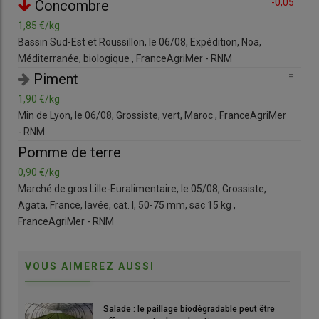
,70
-0,05
Concombre
modèle de la libre cueillette.
1,85 €/kg
5,2
© C. Savouré
Bassin Sud-Est et Roussillon, le 06/08, Expédition, Noa,
Min 
Méditerranée, biologique , FranceAgriMer - RNM
Esp
La
production française de myrtilles
a atteint 3 300 tonnes
,16
=
Piment
en 2025 mais elle ne couvre que 15 % de la consommation.
1,90 €/kg
4,4
L’
Association des producteurs de myrtilles de France
Min de Lyon, le 06/08, Grossiste, vert, Maroc , FranceAgriMer
Bass
œuvre donc pour encourager les plantations.
« Nous travaillons
- RNM
Rou
sur les coûts de production. Nous collectons des études de cas
=
Pomme de terre
pour centraliser des données sur la rentabilité des exploitations
et conseiller les porteurs de projet »
, explique Côme Lapierre,
0,90 €/kg
3,3
producteur de myrtilles et secrétaire de l’Association des
Marché de gros Lille-Euralimentaire, le 05/08, Grossiste,
Min 
producteurs de myrtilles de France (APMF). Une présentation
Agata, France, lavée, cat. I, 50-75 mm, sac 15 kg ,
Fra
de quelques cas au
Sival 2026
a mis en valeur la diversité des
FranceAgriMer - RNM
modèles pouvant offrir des perspectives de
rentabilité
.
VOUS AIMEREZ AUSSI
1 La récolte en libre cueillette
Salade : le paillage biodégradable peut être