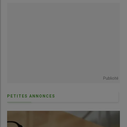
Laisser des baies mûres sur les arbustes présente aussi un
risque potentiel par rapport à la
drosophila suzukii
.
« Elle était
présente il y a deux ans mais pas la saison dernière »
, relativise
la productrice. Pour étaler la plage de récolte, elle a choisi une
dizaine de
variétés
en panachant les dates de maturité. Elle
juge sa rentabilité de 5 000 euros par hectare satisfaisante
pour la sixième année de production. Le levier d’amélioration
repose sur les rendements. Elle communique, notamment via
les réseaux sociaux ou des flyers, pour attirer de nouveaux
cueilleurs.
Publicité
2 Verger à faible densité, en bio
PETITES ANNONCES
Pour Cédric Besson, exploitant de l’
EARL Le Rietz
, la myrtille
est un
atelier complémentaire
des céréales et du foin.
Lorsque le verger sera en pleine production, il projette que la