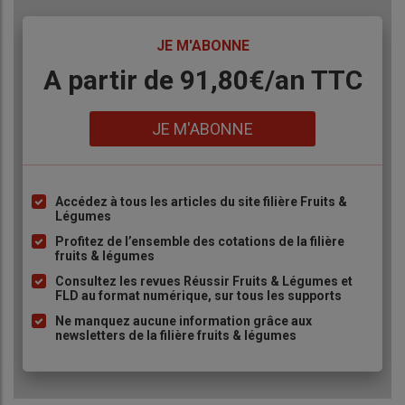
50 cm, on constate des pertes de productivité
significatives »
TITRE
JE M'ABONNE
- la
fertilisation
: sa gestion est particulièrement cruciale
Body
A partir de 91,80€/an​ TTC
en phase d’installation du verger.
« Sous fertilisés, les
plants mettent plus de temps à s’établir mais trop lourd,
Lien
l’arbre devient trop végétatif »,
prévient-il.
JE M'ABONNE
- le
prix
:
« les producteurs historiques avaient des prix qui
ont peu évolué en vingt ans alors que les salaires ont
fortement augmenté. Leur marge a disparu »
. Les
Accédez à tous les articles du site filière Fruits &
Liste
nouveaux porteurs de projet doivent donc bien caler leur
Légumes
à
prix de vente au départ car il est difficile de le faire
Profitez de l’ensemble des cotations de la filière
puce
évoluer ensuite.
fruits & légumes
Consultez les revues Réussir Fruits & Légumes et
FLD au format numérique, sur tous les supports
Ne manquez aucune information grâce aux
newsletters de la filière fruits & légumes
Produire des myrtilles en hors-
sol
La
production hors sol
permet de contourner l’exigence