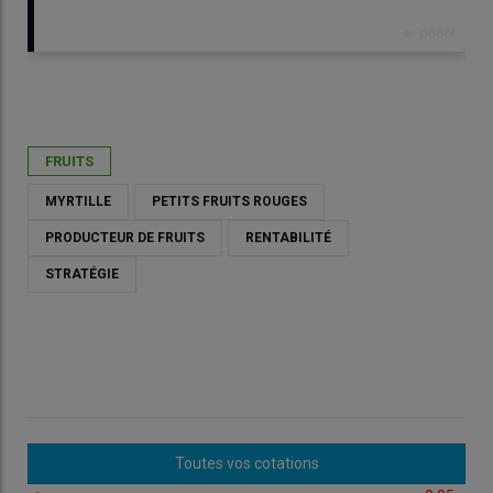
Publié le
lun 18/05/2026 - 12:30
- Par
Catherine Gerbod
FRUITS
MYRTILLE
PETITS FRUITS ROUGES
PRODUCTEUR DE FRUITS
RENTABILITÉ
STRATÉGIE
Toutes vos cotations
Camille Savouré, productrice de myrtilles au Verger de La Croix
à Pierrefitte-sur-Sauldre, dans le Loir-et-Cher, a opté pour le