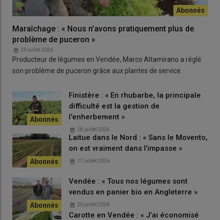
de la
drosophila suzukii
.
La marge de 10 000 euros par hectare obtenue en 2025 repose
Maraîchage : « Nous n’avons pratiquement plus de
sur la mécanisation mais aussi le
rendement
de 12 tonnes par
problème de puceron »
hectare. Planasa espère encore l’améliorer, notamment en
23 juillet 2026
travaillant sur la
fertilisation
.
Producteur de légumes en Vendée, Marco Altamirano a réglé
son problème de puceron grâce aux plantes de service.
Finistère : « En rhubarbe, la principale
difficulté est la gestion de
l'enherbement »
28 juillet 2026
Laitue dans le Nord : « Sans le Movento,
on est vraiment dans l’impasse »
17 juillet 2026
Vendée : « Tous nos légumes sont
vendus en panier bio en Angleterre »
L'APMF collecte des données auprès de ses adhérents pour
20 juillet 2026
inspirer les porteurs de projets. © Association des producteurs
Carotte en Vendée : « J’ai économisé