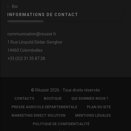
par un
réseau d’observateurs
. Ils émanaient, pour les
Bio
premiers numéros, des régions Nouvelle-Aquitaine,
INFORMATIONS DE CONTACT
Auvergne-Rhône-Alpes, Bretagne, Grand Est et Centre-
Val de Loire. Mais il est appelé à s’étoffer. La montée en
technicité fait partie des objectifs de l’
APMF
. Elle
communication@reussir.fr
constitue un réseau de techniciens indépendants ou
1 Rue Léopold Sédar-Senghor
appartenant à des organisations de producteurs. Il
comprend à ce jour une vingtaine de personnes.
14460 Colombelles
L’association organise des
réunions techniques
tous les
+33 (0)2 31 35 87 28
deux mois.
© Réussir 2026 - Tous droits réservés
FOOTER
CONTACTS
BOUTIQUE
QUI SOMMES-NOUS ?
COPYRIGHT
PRESSE AGRICOLE DÉPARTEMENTALE
PLAN DU SITE
MARKETING DIRECT SOLUTION
MENTIONS LÉGALES
POLITIQUE DE CONFIDENTIALITÉ