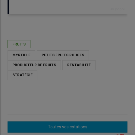
Publié le
lun 18/05/2026 - 12:30
- Par
Catherine Gerbod
FRUITS
MYRTILLE
PETITS FRUITS ROUGES
PRODUCTEUR DE FRUITS
RENTABILITÉ
STRATÉGIE
Toutes vos cotations
Camille Savouré, productrice de myrtilles au Verger de La Croix
à Pierrefitte-sur-Sauldre, dans le Loir-et-Cher, a opté pour le