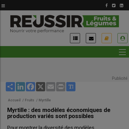
Aller
au
contenu
principal
USER
ACCOUNT
MENU
Publicité
Share
LinkedIn
Facebook
X
Email
Print
Accueil
/
Fruits
/
Myrtille
Myrtille : des modèles économiques de
production variés sont possibles
Pour montrer la diversité des modèles