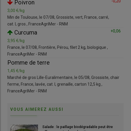
,07
-0,20
Poivron
modèle de la libre cueillette.
3,00 €/kg
1,1
© C. Savouré
Min de Toulouse, le 07/08, Grossiste, vert, France, carré,
Fran
cat. I, gros , FranceAgriMer - RNM
cat.
La
production française de myrtilles
a atteint 3 300 tonnes
=
+0,06
Curcuma
en 2025 mais elle ne couvre que 15 % de la consommation.
3,95 €/kg
3,9
L’
Association des producteurs de myrtilles de France
,
France, le 07/08, Frontière, Pérou, filet 2 kg, biologique ,
Min
œuvre donc pour encourager les plantations.
« Nous travaillons
FranceAgriMer - RNM
cat.
sur les coûts de production. Nous collectons des études de cas
=
Pomme de terre
pour centraliser des données sur la rentabilité des exploitations
et conseiller les porteurs de projet »
, explique Côme Lapierre,
1,45 €/kg
8,7
producteur de myrtilles et secrétaire de l’Association des
Marché de gros Lille-Euralimentaire, le 05/08, Grossiste, chair
Min 
producteurs de myrtilles de France (APMF). Une présentation
ferme, France, lavée, cat. I, grenaille, carton 12,5 kg ,
Fra
de quelques cas au
Sival 2026
a mis en valeur la diversité des
FranceAgriMer - RNM
modèles pouvant offrir des perspectives de
rentabilité
.
VOUS AIMEREZ AUSSI
1 La récolte en libre cueillette
Salade : le paillage biodégradable peut être