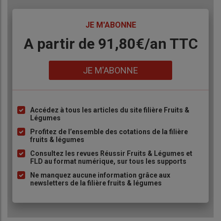
50 cm, on constate des pertes de productivité
significatives »
TITRE
JE M'ABONNE
- la
fertilisation
: sa gestion est particulièrement cruciale
Body
A partir de 91,80€/an​ TTC
en phase d’installation du verger.
« Sous fertilisés, les
plants mettent plus de temps à s’établir mais trop lourd,
Lien
l’arbre devient trop végétatif »,
prévient-il.
JE M'ABONNE
- le
prix
:
« les producteurs historiques avaient des prix qui
ont peu évolué en vingt ans alors que les salaires ont
fortement augmenté. Leur marge a disparu »
. Les
Accédez à tous les articles du site filière Fruits &
Liste
nouveaux porteurs de projet doivent donc bien caler leur
Légumes
à
prix de vente au départ car il est difficile de le faire
Profitez de l’ensemble des cotations de la filière
puce
évoluer ensuite.
fruits & légumes
Consultez les revues Réussir Fruits & Légumes et
FLD au format numérique, sur tous les supports
Ne manquez aucune information grâce aux
newsletters de la filière fruits & légumes
Produire des myrtilles en hors-
sol
La
production hors sol
permet de contourner l’exigence