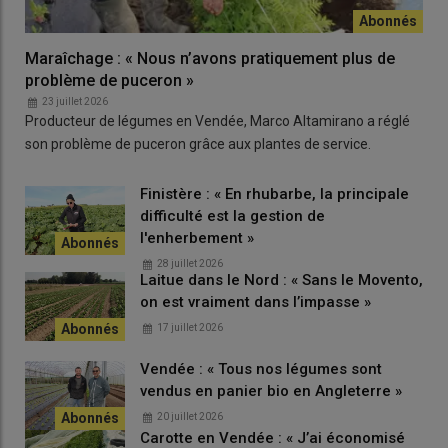
de la
drosophila suzukii
.
La marge de 10 000 euros par hectare obtenue en 2025 repose
Maraîchage : « Nous n’avons pratiquement plus de
sur la mécanisation mais aussi le
rendement
de 12 tonnes par
problème de puceron »
hectare. Planasa espère encore l’améliorer, notamment en
23 juillet 2026
travaillant sur la
fertilisation
.
Producteur de légumes en Vendée, Marco Altamirano a réglé
son problème de puceron grâce aux plantes de service.
Finistère : « En rhubarbe, la principale
difficulté est la gestion de
l'enherbement »
28 juillet 2026
Laitue dans le Nord : « Sans le Movento,
on est vraiment dans l’impasse »
17 juillet 2026
Vendée : « Tous nos légumes sont
vendus en panier bio en Angleterre »
L'APMF collecte des données auprès de ses adhérents pour
20 juillet 2026
inspirer les porteurs de projets. © Association des producteurs
Carotte en Vendée : « J’ai économisé