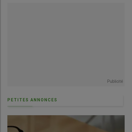
Laisser des baies mûres sur les arbustes présente aussi un
risque potentiel par rapport à la
drosophila suzukii
.
« Elle était
présente il y a deux ans mais pas la saison dernière »
, relativise
la productrice. Pour étaler la plage de récolte, elle a choisi une
dizaine de
variétés
en panachant les dates de maturité. Elle
juge sa rentabilité de 5 000 euros par hectare satisfaisante
pour la sixième année de production. Le levier d’amélioration
repose sur les rendements. Elle communique, notamment via
les réseaux sociaux ou des flyers, pour attirer de nouveaux
cueilleurs.
Publicité
2 Verger à faible densité, en bio
PETITES ANNONCES
Pour Cédric Besson, exploitant de l’
EARL Le Rietz
, la myrtille
est un
atelier complémentaire
des céréales et du foin.
Lorsque le verger sera en pleine production, il projette que la