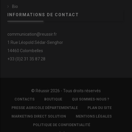
par un
réseau d’observateurs
. Ils émanaient, pour les
Bio
premiers numéros, des régions Nouvelle-Aquitaine,
INFORMATIONS DE CONTACT
Auvergne-Rhône-Alpes, Bretagne, Grand Est et Centre-
Val de Loire. Mais il est appelé à s’étoffer. La montée en
technicité fait partie des objectifs de l’
APMF
. Elle
communication@reussir.fr
constitue un réseau de techniciens indépendants ou
1 Rue Léopold Sédar-Senghor
appartenant à des organisations de producteurs. Il
comprend à ce jour une vingtaine de personnes.
14460 Colombelles
L’association organise des
réunions techniques
tous les
+33 (0)2 31 35 87 28
deux mois.
© Réussir 2026 - Tous droits réservés
FOOTER
CONTACTS
BOUTIQUE
QUI SOMMES-NOUS ?
COPYRIGHT
PRESSE AGRICOLE DÉPARTEMENTALE
PLAN DU SITE
MARKETING DIRECT SOLUTION
MENTIONS LÉGALES
POLITIQUE DE CONFIDENTIALITÉ