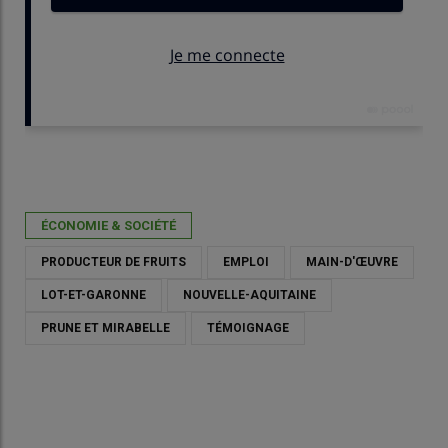
Publié le
sam 09/05/2026 - 19:30
- Par
Catherine Gerbod
ÉCONOMIE & SOCIÉTÉ
PRODUCTEUR DE FRUITS
EMPLOI
MAIN-D'ŒUVRE
LOT-ET-GARONNE
NOUVELLE-AQUITAINE
PRUNE ET MIRABELLE
TÉMOIGNAGE