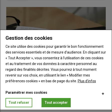
Lot-et-Garonne : « En horticulture, d'apprenti à chef
d'équipe, des évolutions sont possibles »
Lot-et-Garonne : « On ne dit pas assez que le
maraîchage est une filière d’avenir et que ça peut être
rémunérateur »
Gestion des cookies
Ce site utilise des cookies pour garantir le bon fonctionnement
des services essentiels et de mesure d’audience. En cliquant sur
« Tout Accepter », vous consentez à l’utilisation de ces cookies
et au traitement de vos données à caractère personnel au
regard des finalités décrites. Vous pourrez à tout moment
revenir sur vos choix, en utilisant le lien « Modifier mes
préférences cookies » en bas de page du site.
Plus d'infos
Fruits et légumes : sept événements à ne pas
manquer en août et septembre 2026
Paramétrer mes cookies
02 Jul 2026
Du congrès Prognosfruit aux restitutions techniques du BIK en
Tout refuser
Tout accepter
kiwi, aperçu des événements qui peuvent intéresser les…