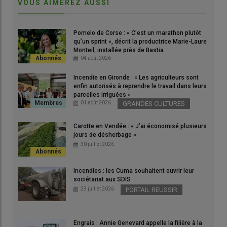
VOUS AIMEREZ AUSSI
Ce qui m’a plu aussi c’est de produire de la
valeur ajoutée
. En
arboriculture, on peut aller jusqu’au produit fini, faire du jus, des
Pomelo de Corse : « C’est un marathon plutôt
compotes, sécher des fruits comme ici grâce au four dont nous
qu’un sprint », décrit la productrice Marie-Laure
Monteil, installée près de Bastia
sommes équipés. On peut faire de la prestation. Ça donne de la
04 août 2026
stabilité économique.
Incendie en Gironde : « Les agriculteurs sont
enfin autorisés à reprendre le travail dans leurs
parcelles irriguées »
Lire aussi :
Emploi : ce qui motive les apprentis qui
01 août 2026
GRANDES CULTURES
choisissent la filière fruits et légumes
Carotte en Vendée : « J’ai économisé plusieurs
jours de désherbage »
Cette facette du métier permet d’être connecté aux
30 juillet 2026
consommateurs
, d’avoir des clients, de connaître les marchés.
On peut aussi s’
investir dans le collectif
, par exemple en
Incendies : les Cuma souhaitent ouvrir leur
entrant dans le conseil d’administration de la coopérative. Ce
sociétariat aux SDIS
29 juillet 2026
PORTAIL REUSSIR
que j’ai fait. Avec mon père, nous sommes aussi dans un
groupe Paysans Entreprendre en Lot-et-Garonne. Je suis
tuteur pour le
BPREA
.
Engrais : Annie Genevard appelle la filière à la