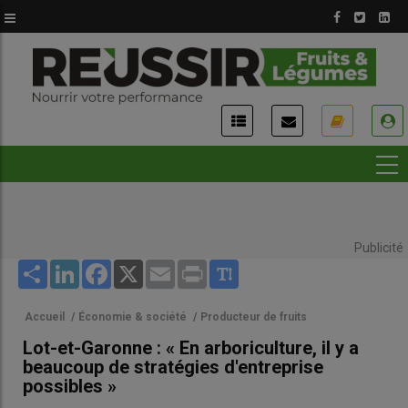
Aller
au
contenu
principal
USER
ACCOUNT
MENU
Publicité
Share
LinkedIn
Facebook
X
Email
Print
Accueil
/
Économie & société
/
Producteur de fruits
Lot-et-Garonne : « En arboriculture, il y a
beaucoup de stratégies d'entreprise
possibles »