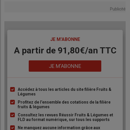
Publicité
TITRE
JE M'ABONNE
Body
A partir de 91,80€/an​ TTC
Lien
JE M'ABONNE
Accédez à tous les articles du site filière Fruits &
Liste
Légumes
à
Profitez de l’ensemble des cotations de la filière
puce
fruits & légumes
Consultez les revues Réussir Fruits & Légumes et
FLD au format numérique, sur tous les supports
Ne manquez aucune information grâce aux