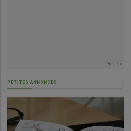
part d’électricité produite par le tracker qui est directement
utilisée par l’exploitation, tandis que le surplus est injecté sur le
réseau avec revente. D’autres clients d’Okwind optent pour des
trackers avec batterie, ce qui permet de stocker l’énergie
produite lorsqu’elle n’est pas immédiatement consommée, au
lieu de l’injecter.
« La batterie permet notamment de déstocker
l’énergie la nuit
, précise
Patrick Behêtre
, responsable filières
chez
Okwind
qui a accompagné la Ferme de Torchy dans son
ancien poste en Normandie.
C’est-à-dire de la consommer en
différé et de réaliser ainsi des économies sur les consommations
Publicité
nocturnes. »
PETITES ANNONCES
Le choix de l’emplacement du tracker
solaire est crucial
La seule contrainte est d’installer le tracker près du compteur
électrique de la ferme, sans pour autant le mettre à l’ombre
des bâtiments. L’emplacement est recommandé par Okwind
grâce à des visites sur place.
« Idéalement, il faut être entre 20 et