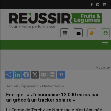
Aller
au
contenu
principal
USER
ACCOUNT
MENU
Publicité
Share
LinkedIn
Facebook
X
Email
Print
Accueil
/
Équipement
/
Photovoltaïque
Energie : « J’économise 12 000 euros par
an grâce à un tracker solaire »
La Ferme de Torchy, en Normandie, s’est équipée