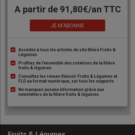
Body
A partir de 91,80€/an​ TTC
Lien
JE M'ABONNE
Accédez à tous les articles du site filière Fruits &
Liste
Légumes
à
Profitez de l’ensemble des cotations de la filière
puce
fruits & légumes
Consultez les revues Réussir Fruits & Légumes et
FLD au format numérique, sur tous les supports
Ne manquez aucune information grâce aux
newsletters de la filière fruits & légumes
Fruits & Légumes