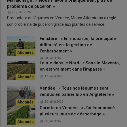
Maraîchage : « Nous n’avons pratiquement plus de
dans le sud de la France. Le grand modèle, 43 à 44 MWh en
problème de puceron »
Normandie »
, chiffre Patrick Behêtre, responsable filières chez
23 juillet 2026
Okwind. Entre l’hiver et l’été, les écarts de production peuvent
Producteur de légumes en Vendée, Marco Altamirano a réglé
aller d’un à cinq.
son problème de puceron grâce aux plantes de service.
Finistère : « En rhubarbe, la principale
Des aides régionales existent
difficulté est la gestion de
Sans la batterie (25 kWh), le petit tracker coûte autour de
l'enherbement »
40 000 euros (70 000 euros avec batterie), le grand
28 juillet 2026
Laitue dans le Nord : « Sans le Movento,
50 000 euros (85 000 euros avec batterie). Il s’agit d’ordres de
on est vraiment dans l’impasse »
grandeur adaptés au fil des devis.
« Certaines
régions
proposent des
aides
, informe Patrick Behêtre,
comme la
17 juillet 2026
Bretagne et les Pays de la Loire. En Normandie, ils sont en pleine
Vendée : « Tous nos légumes sont
discussion. »
vendus en panier bio en Angleterre »
20 juillet 2026
Carotte en Vendée : « J’ai économisé
plusieurs jours de désherbage »
30 juillet 2026