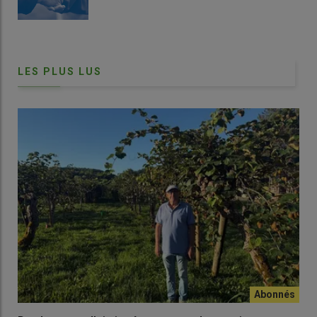
incompressible d’un mois pour la déclaration préalable de
travaux. Convaincu, le maraîcher réfléchit à aller encore plus
loin dans sa démarche énergétique en investissant dans un
deuxième tracker Okwind.
LES PLUS LUS
Une appli dédiée au tracker
« Avec l’appli du tracker, on peut forcer à distance la mise
à plat de l’appareil »
, décrit le maraîcher Alexandre
Luginbuhl. C’est utile lorsque les prévisions météo
promettent une tempête, sachant que le tracker, équipé
d’un anémomètre, se met à plat automatiquement dès
que le vent dépasse 40 km/h. Ainsi couchés, les
panneaux produisent encore, mais beaucoup moins.
L’appli permet aussi de suivre ses niveaux de production
et d’autoconsommation. Pour ceux qui décalent leurs
process en fonction de la production solaire, par nature
intermittente, l’appli fait aussi du
prédictif solaire
et
permet de s’organiser. Ce n’est pas le cas de la Ferme de