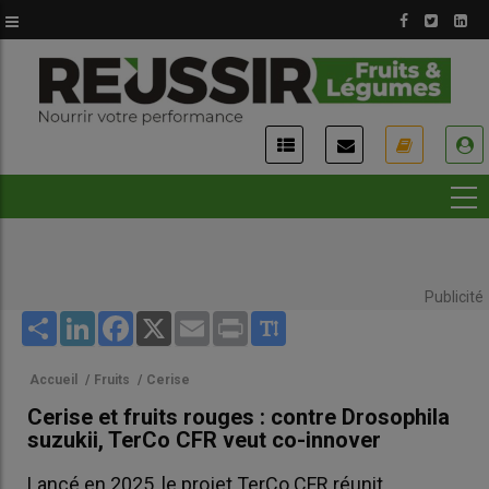
Aller
au
contenu
principal
USER
ACCOUNT
MENU
Publicité
Share
LinkedIn
Facebook
X
Email
Print
Accueil
/
Fruits
/
Cerise
Cerise et fruits rouges : contre Drosophila
suzukii, TerCo CFR veut co-innover
Lancé en 2025, le projet TerCo CFR réunit