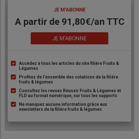
TITRE
JE M'ABONNE
Body
A partir de 91,80€/an​ TTC
Lien
JE M'ABONNE
Accédez à tous les articles du site filière Fruits &
Liste
Légumes
à
Profitez de l’ensemble des cotations de la filière
puce
fruits & légumes
Consultez les revues Réussir Fruits & Légumes et
FLD au format numérique, sur tous les supports
Ne manquez aucune information grâce aux
newsletters de la filière fruits & légumes