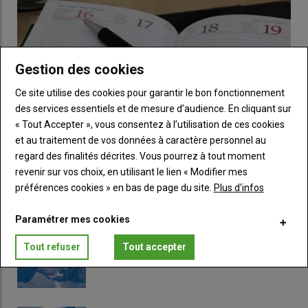
itinérants dans des exploitations ou encore des vidéos et
podcasts.
Retrouvez notre dossier Drosophila suzukii :
Gestion des cookies
Ce site utilise des cookies pour garantir le bon fonctionnement
Vaucluse : « En cerise, il n’y a pas de solution
des services essentiels et de mesure d’audience. En cliquant sur
miracle contre Drosophila suzukii » selon Florian
« Tout Accepter », vous consentez à l’utilisation de ces cookies
Bernard
et au traitement de vos données à caractère personnel au
Fruits et légumes : sept événements à ne pas
regard des finalités décrites. Vous pourrez à tout moment
manquer en août et septembre 2026
revenir sur vos choix, en utilisant le lien « Modifier mes
préférences cookies » en bas de page du site.
Plus d'infos
Cerise : cultiver la prophylaxie contre Drosophila
02 Jul 2026
Du congrès Prognosfruit aux restitutions techniques du BIK en
suzukii
Paramétrer mes cookies
kiwi, aperçu des événements qui peuvent intéresser les…
Tout refuser
Tout accepter
Surgreffage arboricole et viticole
15 Déc 2024
Cerise et fruits rouges : contre Drosophila suzukii,
des innovations sont en test