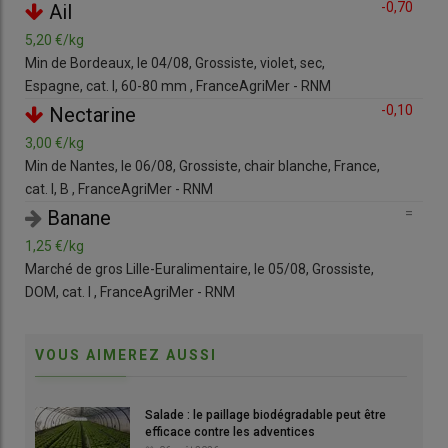
=
-0,70
Ail
5,20 €/kg
1,1
« La solution face à
Drosophila suzukii
ne viendra pas de la
Min de Bordeaux, le 04/08, Grossiste, violet, sec,
Bass
recherche seule »
, affirme
Simon Fellous
, directeur de
Espagne, cat. I, 60-80 mm , FranceAgriMer - RNM
400
recherche et élu au conseil scientifique national de l’
Inrae
. C’est
=
-0,10
Nectarine
pourquoi l’institut de recherche participe à
TerCo CFR
,
acronyme de Territoire de co-innovation pour une production
3,00 €/kg
6,0
durable des
cerises
et des
fruits rouges
. Ce projet inédit,
Min de Nantes, le 06/08, Grossiste, chair blanche, France,
Rung
lancé en 2025 et porté par le
Comité stratégique fruits
cat. I, B , FranceAgriMer - RNM
RN
Auvergne-Rhône-Alpes
, fédère producteurs, chercheurs et
=
=
Banane
acteurs locaux, en espérant attirer de nouveaux arboriculteurs
1,25 €/kg
1,5
et maraîchers, sur tous les bassins concernés. Son objectif est
Marché de gros Lille-Euralimentaire, le 05/08, Grossiste,
Rung
de « tester, adapter et combiner des leviers de biocontrôle et
DOM, cat. I , FranceAgriMer - RNM
gre
d’agroécologie pour réduire l’usage des pesticides, tout en
maintenant une production rentable et respectueuse de
l’environnement », résume TerCo CFR sur son site.
VOUS AIMEREZ AUSSI
Lire aussi :
Drosophila suzukii en cerise : monter en
Salade : le paillage biodégradable peut être
efficace contre les adventices
compétences pour survivre