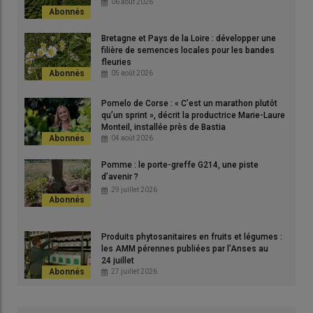
06 août 2026
Bretagne et Pays de la Loire : développer une
Tester des inventions
filière de semences locales pour les bandes
fleuries
L’axe n° 1 du projet TerCo CFR consiste à tester et affiner les
05 août 2026
inventions.
« On teste par exemple un
répulsif
en essayant de
Pomelo de Corse : « C’est un marathon plutôt
comprendre
son mode et rayon d’action
»
, illustre Simon
qu’un sprint », décrit la productrice Marie-Laure
Fellous.
Monteil, installée près de Bastia
04 août 2026
Expérimenter librement
Pomme : le porte-greffe G214, une piste
d’avenir ?
​L’axe n° 2 est l’accompagnement de l’
expérimentation
libre
29 juillet 2026
des producteurs du réseau.
« Par exemple, dans la
Drôme
, une
arboricultrice veut tester sur sa parcelle le retrait des cerises
laissées au sol, source de propagation de
Drosophila suzukii »,
Produits phytosanitaires en fruits et légumes :
les AMM pérennes publiées par l’Anses au
rapporte le chercheur de l’Inrae. Dans le même but, un
24 juillet
producteur des
Monts du Lyonnais
expérimentera un
27 juillet 2026
aspirateur. Un autre, un
filet
pour protéger une partie de sa
parcelle d’une source de contamination sauvage à proximité.