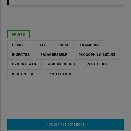
Publié le
mer 10/06/2026 - 08:10
- Par
Cyrielle Chazal
FRUITS
CERISE
FRUIT
FRAISE
FRAMBOISE
INSECTES
BIOAGRESSEUR
DROSOPHILA SUZUKII
PROPHYLAXIE
AGROÉCOLOGIE
PESTICIDES
BIOCONTRÔLE
PROTECTION
En cerise, les dégâts causés par la mouche Drosophila suzukii
sont considérables.
Toutes vos cotations
© A. Royer / CTIFL