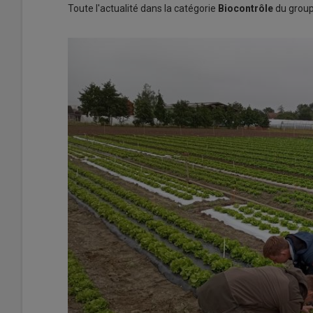
Toute l'actualité dans la catégorie
Biocontrôle
du group
Oignon
0,60 €/kg
Min de Toulouse, le 07/08, Grossiste,
Espagne, cat. I, 60-80 mm , FranceA
Noix
5,00 €/kg
Rungis, le 07/08, Grossiste, AOP Gre
France, cat. I, +30 mm , FranceAgriM
Banane
1,25 €/kg
Marché de gros Lille-Euralimentaire, 
Grossiste, DOM, cat. I , FranceAgriM