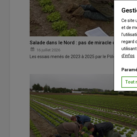
Gesti
Ce site 
et de m
l’utilis
regard d
Salade dans le Nord : pas de miracle contre le 
utilisan
16 juillet 2026
d'infos
Les essais menés de 2023 à 2025 par le Pôle légumes régi
Paramé
Tout 