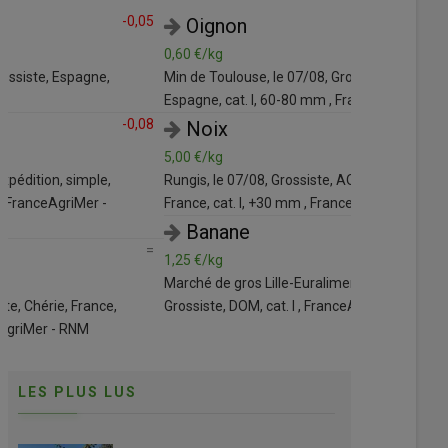
=
Oignon
Aubergi
0,60 €/kg
1,75 €/kg
Min de Toulouse, le 07/08, Grossiste, jaune,
Min de Marseill
Espagne, cat. I, 60-80 mm , FranceAgriMer - RNM
cat. I , France
=
Noix
Persil
5,00 €/kg
1,00 €/kg
Rungis, le 07/08, Grossiste, AOP Grenoble, sèche,
Bassin Roussill
France, cat. I, +30 mm , FranceAgriMer - RNM
Roussillon, bio
RNM
=
Banane
Pomme d
1,25 €/kg
Marché de gros Lille-Euralimentaire, le 05/08,
1,50 €/kg
Grossiste, DOM, cat. I , FranceAgriMer - RNM
Min de Lyon, le
cat. I, carton 
LES PLUS LUS