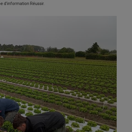
e d'information Réussir.
=
-0,05
Aubergine
1,75 €/kg
 jaune,
Min de Marseille, le 06/08, Grossiste, Espagne,
griMer - RNM
cat. I , FranceAgriMer - RNM
=
-0,08
Persil
1,00 €/kg
noble, sèche,
Bassin Roussillon, le 07/08, Expédition, simple,
er - RNM
Roussillon, biologique, botte , FranceAgriMer -
RNM
=
=
Pomme de terre
le 05/08,
1,50 €/kg
er - RNM
Min de Lyon, le 07/08, Grossiste, Chérie, France,
cat. I, carton 12,5 kg , FranceAgriMer - RNM