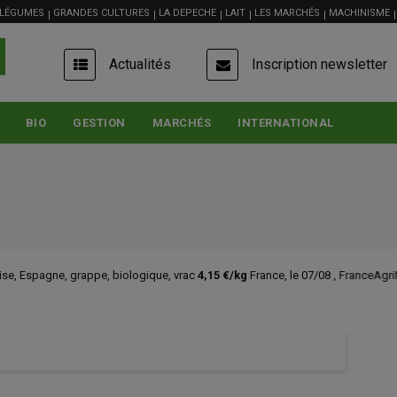
 LÉGUMES
GRANDES CULTURES
LA DEPECHE
LAIT
LES MARCHÉS
MACHINISME
USER
Actualités
Inscription newsletter
ACCOUNT
MENU
BIO
GESTION
MARCHÉS
INTERNATIONAL
grappe, biologique, vrac
4,15 €/kg
France, le 07/08 , FranceAgriMer - RNM