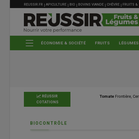
MENU
Aller
REUSSIR.FR
APICULTURE
BIO
BOVINS VIANDE
CHÈVRE
FRUITS &
FILIÈRE
au
contenu
principal
ÉCONOMIE & SOCIÉTÉ
FRUITS
LÉGUMES
RÉUSSIR
Tomate
Frontière, Cerise, Espagne, 
COTATIONS
BIOCONTRÔLE