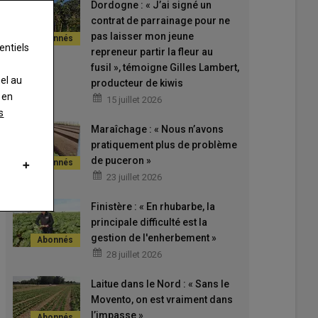
Dordogne : « J’ai signé un
contrat de parrainage pour ne
pas laisser mon jeune
entiels
repreneur partir la fleur au
fusil », témoigne Gilles Lambert,
nel au
producteur de kiwis
 en
15 juillet 2026
s
Maraîchage : « Nous n’avons
pratiquement plus de problème
de puceron »
23 juillet 2026
Finistère : « En rhubarbe, la
principale difficulté est la
gestion de l'enherbement »
28 juillet 2026
Laitue dans le Nord : « Sans le
Movento, on est vraiment dans
l’impasse »