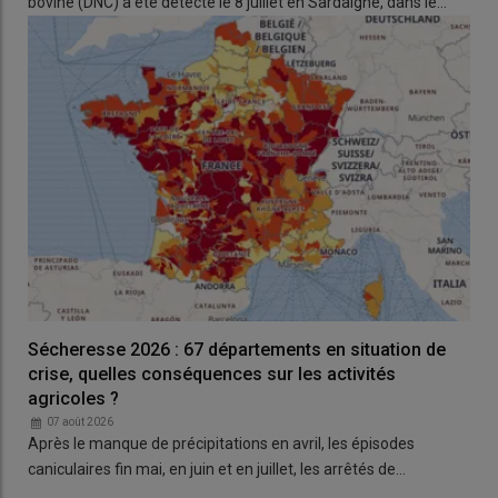
bovine (DNC) a été détecté le 8 juillet en Sardaigne, dans le…
Mercosur
».
De son côté, la Commission européenne avait annoncé en
novembre 2025 le lancement d’une
étude d’impact sur les
pesticides dangereux
entrants dans l’UE via des produits
importés, en vue
d’améliorer la réciprocité des normes
. De
premiers résultats sont prévus à l’été 2026.
Lire aussi :
Résidus de pesticides : quels aliments
concernés d’après l’autorité de sécurité
alimentaire européenne ?
Sécheresse 2026 : 67 départements en situation de
crise, quelles conséquences sur les activités
agricoles ?
07 août 2026
Après le manque de précipitations en avril, les épisodes
caniculaires fin mai, en juin et en juillet, les arrêtés de…