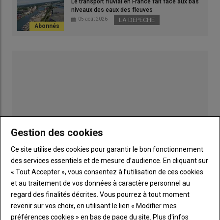
Le transport fluvial en France fait face aux bas
modifie les
mesures de gestion
contre la maladie. Selon
niveaux des eaux des fleuves
l’
arrêté du 4 juillet 2024
, le passage au statut exotique
05 août 2026
LA DEPECHE
implique la
création d’une zone « régulée »
si un foyer est
détecté, avec des
restrictions de mouvements pour les
animaux
« sensibles », soit les bovins, ovins et caprins.
Lire aussi :
La progression des cas de FCO 3 et
8 ralentit enfin fortement sur le territoire
Une zone régulée pour « préserver
Gestion des cookies
les échanges commerciaux avec les
Ce site utilise des cookies pour garantir le bon fonctionnement
autres États membres »
des services essentiels et de mesure d’audience. En cliquant sur
Le ministère soutient que cette zone régulée a pour objectif de
« Tout Accepter », vous consentez à l’utilisation de ces cookies
Publicité
«
limiter l’extension de la maladie
et
préserver les échanges
et au traitement de vos données à caractère personnel au
commerciaux
avec les autres États membres ». Pour un
regard des finalités décrites. Vous pourrez à tout moment
sérotype enzootique
comme la FCO 3 ou la FCO 8, les
revenir sur vos choix, en utilisant le lien « Modifier mes
LES PLUS LUS
animaux infectés peuvent
circuler librement
sur le territoire
préférences cookies » en bas de page du site.
Plus d'infos