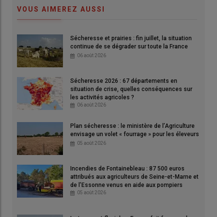
VOUS AIMEREZ AUSSI
Sécheresse et prairies : fin juillet, la situation
continue de se dégrader sur toute la France
06 août 2026
Ovin dans un bâtiment malade de la fièvre catarrhale ovine
(FCO).
Sécheresse 2026 : 67 départements en
© Réussir SAS
situation de crise, quelles conséquences sur
les activités agricoles ?
06 août 2026
Avec Agra Presse
Absent depuis 2018 de France continentale, le
sérotype 4
de la
Plan sécheresse : le ministère de l’Agriculture
fièvre catarrhale ovine
(FCO 4) n’y est plus considéré comme
envisage un volet « fourrage » pour les éleveurs
enzootique
, selon un
arrêté
du
ministère de
05 août 2026
l’Agriculture
paru le 31 mai au Journal officiel. La
FCO 4
est
donc
classée comme exotique
dans l’Hexagone. Ce sérotype
Incendies de Fontainebleau : 87 500 euros
reste enzootique en
Corse
où 10 foyers de FCO 4 avaient été
attribués aux agriculteurs de Seine-et-Marne et
de l’Essonne venus en aide aux pompiers
er
recensés entre le 1
juin 2024 et le 31 mai 2025, selon un
point
05 août 2026
de situation
du ministère de l’Agriculture. Comme souligné
par nos confrères d’
Agra Presse
, le changement de statut