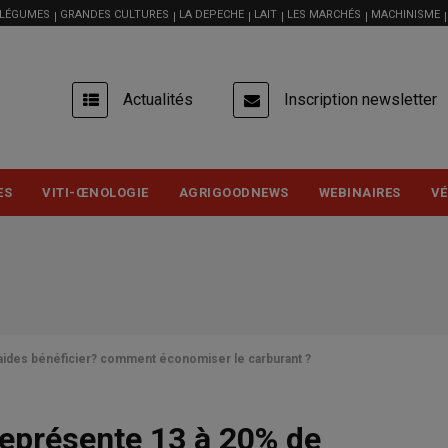
 LÉGUMES
GRANDES CULTURES
LA DEPECHE
LAIT
LES MARCHÉS
MACHINISME
USER
Actualités
Inscription newsletter
ACCOUNT
MENU
ES
VITI-ŒNOLOGIE
AGRIGOODNEWS
WEBINAIRES
VÉ
 aides bénéficier? comment économiser le carburant ?
représente 13 à 20% de