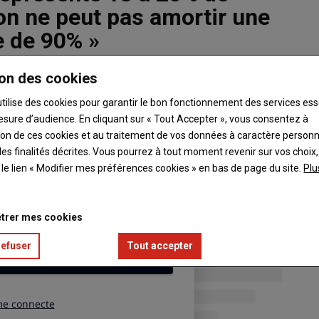
 on ne peut pas amortir une
e de 90% »
he très fortement les entreprises de travaux
on des cookies
e en place une indexation carburant sur les
utilise des cookies pour garantir le bon fonctionnement des services ess
ent de la FNEDT et Frédéric Jan, vice-président.
esure d’audience. En cliquant sur « Tout Accepter », vous consentez à
ation de ces cookies et au traitement de vos données à caractère person
es finalités décrites. Vous pourrez à tout moment revenir sur vos choix,
t le lien « Modifier mes préférences cookies » en bas de page du site.
Plu
trer mes cookies
refuser
Tout accepter