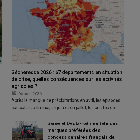
Sécheresse 2026 : 67 départements en situation
de crise, quelles conséquences sur les activités
 gros travaux comme la préparation des sols, la récolte
agricoles ?
trices », souligne Philippe Largeau, de la fédération
entrepreneur de travaux agricoles dans la Vienne.
06 août 2026
Après le manque de précipitations en avril, les épisodes
caniculaires fin mai, en juin et en juillet, les arrêtés de…
est faite par les e
ntreprises de travaux agricoles, ruraux et
Same et Deutz-Fahr en tête des
le prend en pleine figure
», explique Philippe Largeau, président
marques préférées des
itoires
(FNEDT) et entrepreneur de travaux agricoles dans la
concessionnaires français de