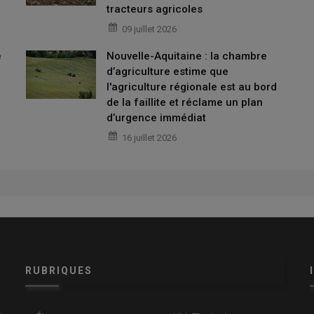
tracteurs agricoles
09 juillet 2026
-Orient on se le prend en pleine
e
Nouvelle-Aquitaine : la chambre
d’agriculture estime que
l'agriculture régionale est au bord
de la faillite et réclame un plan
3
ne première hausse de 125 euros du m
. Aujourd’hui on est
d’urgence immédiat
, poursuit-il dans un entretien accordé à Reussir.fr.
16 juillet 2026
c la guerre au Moyen-Orient ?
ntervient en plein démarrage des
n moyenne le
coût du carburant
représente 13 à 20% de notre
RUBRIQUES
tilisé
», poursuit le président de la FNEDT. «
En plus cette hausse
mme la
préparation des sols
, la
récolte d’herbes
, qui se font