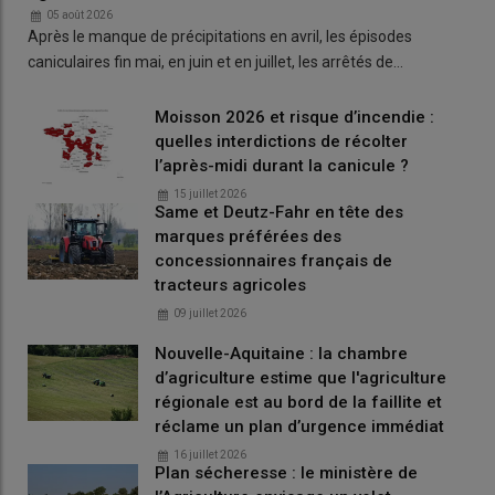
05 août 2026
repose sur l’hypothèse «
d’une impasse stratégique où les
Après le manque de précipitations en avril, les épisodes
hostilités militaires ne débouchent pas sur une destruction totale
caniculaires fin mai, en juin et en juillet, les arrêtés de…
des infrastructures productives à terre, mais maintiennent un
état d’insécurité permanente dans les eaux du Golfe
».
Moisson 2026 et risque d’incendie :
À court terme, ce scénario traduirait un enlisement américain
quelles interdictions de récolter
qui conduirait le détroit d’Ormuz à être «
sous perfusion
l’après-midi durant la canicule ?
diplomatique ».
Dans ce contexte, une solution diplomatique
15 juillet 2026
Same et Deutz-Fahr en tête des
internationale pourrait être instaurée par l’
ONU
et avec la
marques préférées des
médiation de pays de la région comme le
Qatar
ou
Oman
.,
concessionnaires français de
dans le but de négocier un «
accord partiel pour sanctuariser
tracteurs agricoles
certains flux vitaux
», autrement dit des navires transportant
engrais
et
GNL
. Ce procédé serait directement inspiré du
09 juillet 2026
corridor de sécurité
mis en place en 2022
,
pour le passage
Nouvelle-Aquitaine : la chambre
en
mer Noire
de navires ukrainiens transportant des denrées
d’agriculture estime que l'agriculture
alimentaires en zone en guerre.
régionale est au bord de la faillite et
réclame un plan d’urgence immédiat
Depuis mi-avril, une initiative portée par une coalition d’une
quarantaine de pays menée par la
France
et le
Royaume-Uni
16 juillet 2026
Plan sécheresse : le ministère de
souhaite sécuriser la navigation à Ormuz. Néanmoins, selon les