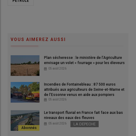
PÉTROLE
Pour Agriculture Stratégies, les deux trajectoires développées
sur la crise du détroit d’Ormuz sont « deux pôles probables
VOUS AIMEREZ AUSSI
d’une zone grise dans laquelle s’est installée l’économie
mondiale ».
Plan sécheresse : le ministère de l’Agriculture
© Capture d’écran Marine traffic – Carte Mapbox /
envisage un volet « fourrage » pour les éleveurs
OpenStreetMap – 29 avril 2026
05 août 2026
«
Le blocage, même partiel, de ce
couloir maritime
constitue une
Incendies de Fontainebleau : 87 500 euros
menace directe pour les
rendements agricoles
et
l’équilibre
attribués aux agriculteurs de Seine-et-Marne et
de l’Essonne venus en aide aux pompiers
alimentaire
des pays les plus fragiles. »
Dans une
note
05 août 2026
publiée le 20 avril 2026, le think tank
Agriculture Stratégies
décryptent les conséquences de la
guerre au Moyen-Orient
Le transport fluvial en France fait face aux bas
et en particulier du blocage du
détroit d’Ormuz
sur le secteur
niveaux des eaux des fleuves
05 août 2026
LA DEPECHE
agricole.
Jérémy Denieulle
, directeur des études du
think tank
et