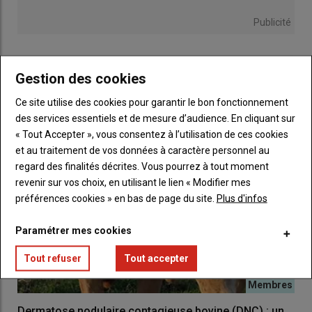
menées par les
États-Unis
et
Israël
, l’
Iran
a annoncé la
Publicité
fermeture du
détroit d’Ormuz
ayant pour conséquence la
chute drastique du transit commercial dans cette zone.
LES PLUS LUS
La situation est toujours dans une impasse le 29 avril, et ce
Gestion des cookies
malgré le
cessez-le-feu
conclu il y a trois semaines entre l’Iran
Ce site utilise des cookies pour garantir le bon fonctionnement
et les Etats-Unis, au terme de 40 jours de conflits. Malgré des
des services essentiels et de mesure d’audience. En cliquant sur
tentatives de négociations, le détroit d’Ormuz demeure
« Tout Accepter », vous consentez à l’utilisation de ces cookies
bloqué.
et au traitement de vos données à caractère personnel au
Un triple choc simultané : énergie,
regard des finalités décrites. Vous pourrez à tout moment
intrants et demande
revenir sur vos choix, en utilisant le lien « Modifier mes
préférences cookies » en bas de page du site.
Plus d'infos
Les deux auteurs de l’étude rappellent par ailleurs que la crise
actuelle diffère du choc lié à
l’invasion de l’Ukraine par la
Paramétrer mes cookies
Russie
. Ce dernier concernait deux importants exportateurs de
produits agricoles : l’offre était directement touchée.
Tout refuser
Tout accepter
Dans le cas de la
crise géopolitique au Moyen-Orient
, le choc
touche le secteur énergétique, puisque 20 % du commerce
mondial de pétrole et un cinquième du
gaz naturel liquéfié
Dermatose nodulaire contagieuse bovine (DNC) : un