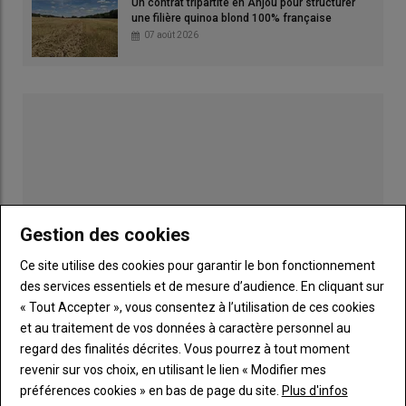
Un contrat tripartite en Anjou pour structurer
ayant circulé sur l’île en 2025. « Les
analyses génétiques
une filière quinoa blond 100% française
07 août 2026
suggèrent une
continuité épidémiologique entre les foyers
de 2025 et 2026
, sans nouvelle introduction », souligne la
plateforme ESA.
Lire aussi :
Dermatose nodulaire contagieuse
bovine (DNC) : la vaccination dans la zone
vaccinale I du Sud-Ouest prolongée jusqu’en
septembre
Gestion des cookies
Un cas détecté dans un cheptel non
Ce site utilise des cookies pour garantir le bon fonctionnement
des services essentiels et de mesure d’audience. En cliquant sur
vacciné en avril
« Tout Accepter », vous consentez à l’utilisation de ces cookies
Le dernier foyer en date avait été détecté le 30 mai à
et au traitement de vos données à caractère personnel au
Publicité
Escalaplano dans le sud de l’île, à une dizaine de kilomètres au
regard des finalités décrites. Vous pourrez à tout moment
nord-ouest des précédents cas. Le huitème foyer avait été
revenir sur vos choix, en utilisant le lien « Modifier mes
détecté le 20 mai à San Vito, commune voisine de
Muravera
préférences cookies » en bas de page du site.
Plus d'infos
LES PLUS LUS