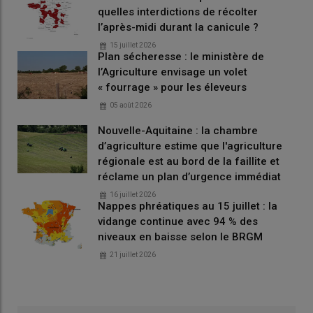
quelles interdictions de récolter
Lire aussi :
Dermatose nodulaire contagieuse
l’après-midi durant la canicule ?
bovine (DNC) : la campagne de vaccination pour
15 juillet 2026
Plan sécheresse : le ministère de
2026 est lancée
l’Agriculture envisage un volet
« fourrage » pour les éleveurs
Un élevage de 148 bovins touché
05 août 2026
dans le sud de l’île
Nouvelle-Aquitaine : la chambre
d’agriculture estime que l'agriculture
Les deux premiers foyers à Muravera étaient situés dans
un
régionale est au bord de la faillite et
seul élevage mais avec deux détenteurs différents
, précisait
réclame un plan d’urgence immédiat
la plateforme, avec des vaches qui présentaient une
quantité
16 juillet 2026
très importante de tiques
. « À ce stade, aucun élément ne
Nappes phréatiques au 15 juillet : la
permet de déterminer s’il s’agit d’une résurgence ou d’une
vidange continue avec 94 % des
nouvelle introduction », explique la plateforme ESA. La
niveaux en baisse selon le BRGM
Sardaigne, où avait été détecté le premier cas de la maladie en
21 juillet 2026
Europe en 2025, avait mis en place l’année dernière une
campagne de vaccination
qui avait couvert 96,53 % du
cheptel. Une campagne est prévue pour 2026 par les autorités
sanitaires italiennes. Les dernières
zones de restriction