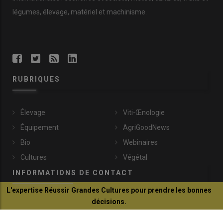
achevée le 31 mars, selon le ministère.
légumes, élevage, matériel et machinisme.
Lire aussi :
DNC : l'Italie s'ouvre aux bovins de zone
vaccinale I et supprime l'obligation de test PCR
RUBRIQUES
Élevage
Viti-Œnologie
Équipement
AgriGoodNews
Bio
Webinaires
Cultures
Végétal
INFORMATIONS DE CONTACT
L'expertise Réussir Grandes Cultures pour prendre les bonnes
décisions.
communication@reussir.fr
Je découvre
1 Rue Léopold Sédar-Senghor