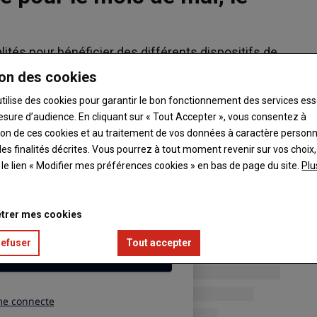
ités pour bénéficier des différents dispositifs de
le non routier (GNR). Le guichet ouvre ce 1er juin
on des cookies
ntimes par litre sur le mois de mai.
utilise des cookies pour garantir le bon fonctionnement des services ess
esure d’audience. En cliquant sur « Tout Accepter », vous consentez à
ation de ces cookies et au traitement de vos données à caractère person
es finalités décrites. Vous pourrez à tout moment revenir sur vos choix,
t le lien « Modifier mes préférences cookies » en bas de page du site.
Plu
trer mes cookies
refuser
Tout accepter