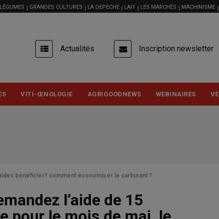
 LÉGUMES
GRANDES CULTURES
LA DEPECHE
LAIT
LES MARCHÉS
MACHINISME
USER
Actualités
Inscription newsletter
ACCOUNT
MENU
ES
VITI-ŒNOLOGIE
AGRIGOODNEWS
WEBINAIRES
VÉ
 aides bénéficier? comment économiser le carburant ?
emandez l’aide de 15
e pour le mois de mai, le