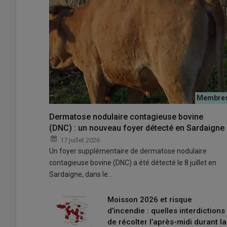
Dermatose nodulaire contagieuse bovine
(DNC) : un nouveau foyer détecté en Sardaigne
Le gouvernement précise que sur l’aide de 15 centimes
mois de mai, 3,86 centimes sont issus du droit d’accise 
17 juillet 2026
Un foyer supplémentaire de dermatose nodulaire
© David Laisney
contagieuse bovine (DNC) a été détecté le 8 juillet en
Sardaigne, dans le…
Remboursement de 15 centimes par litre de GNR
Prise en charge de 3,86 euros par hectolitre de G
Moisson 2026 et risque
Report des paiements des cotisations MSA pour le
d’incendie : quelles interdictions
du GNR agricole : quelles modalités ?
de récolter l’après-midi durant la
Prise en charge exceptionnelle de cotisations 