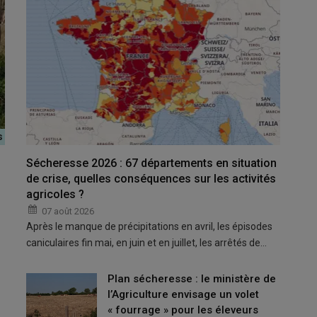
Sécheresse 2026 : 67 départements en situation
de crise, quelles conséquences sur les activités
 annoncée pour le gouvernement sur le GNR agricole pour le
agricoles ?
et 11,14 centimes constituent une aide directe.
07 août 2026
Après le manque de précipitations en avril, les épisodes
caniculaires fin mai, en juin et en juillet, les arrêtés de…
 en mai : comment faire la demande ?
NR agricole en avril : quelles modalités ?
Plan sécheresse : le ministère de
s exploitations agricoles fragilisées par la hausse du prix
l’Agriculture envisage un volet
« fourrage » pour les éleveurs
MSA : comment faire la demande ?