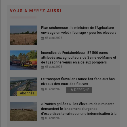
VOUS AIMEREZ AUSSI
Plan sécheresse : le ministère de l’Agriculture
envisage un volet « fourrage » pour les éleveurs
05 août 2026
Le gouvernement précise que sur l’aide de 15 centimes
annoncée pour le gouvernement sur le GNR agricole pour le
Incendies de Fontainebleau : 87 500 euros
mois de mai, 3,86 centimes sont issus du droit d’accise et 11,14
attribués aux agriculteurs de Seine-et-Marne et
centimes constituent une aide directe.
de l’Essonne venus en aide aux pompiers
© David Laisney
05 août 2026
Le transport fluvial en France fait face aux bas
Remboursement de 15 centimes par litre de GNR en
niveaux des eaux des fleuves
mai : comment faire la demande ?
05 août 2026
LA DEPECHE
Prise en charge de 3,86 euros par hectolitre de GNR
agricole en avril : quelles modalités ?
« Prairies grillées » : les éleveurs de ruminants
Report des paiements des cotisations MSA pour les
demandent le lancement d’urgence
d’expertises terrain pour une indemnisation à la
exploitations agricoles fragilisées par la hausse du prix
hauteur des dégâts
05 août 2026
du GNR agricole : quelles modalités ?
Prise en charge exceptionnelle de cotisations MSA :