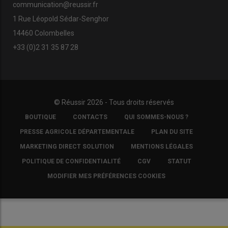
communication@reussir.fr
Prêt Flash carburant : comment y
1 Rue Léopold Sédar-Senghor
accéder ?
14460 Colombelles
Pour les agriculteurs souhaitant avoir recours au
prêt flash
+33 (0)2 31 35 87 28
carburant
mis en place par le gouvernement, la souscription
peut être faite en ligne depuis le 13 avril sur le site
https://flash.bpifrance.fr/
. Pour rappel ce prêt au taux de 3,8%
porte sur des montants compris entre 5000 et 50000 euros.
© Réussir 2026 - Tous droits réservés
FOOTER
BOUTIQUE
CONTACTS
QUI SOMMES-NOUS ?
COPYRIGHT
Lire aussi :
Envolée du prix du GNR : en quoi
PRESSE AGRICOLE DÉPARTEMENTALE
PLAN DU SITE
consiste le prêt flash carburant dédié aux
MARKETING DIRECT SOLUTION
MENTIONS LÉGALES
agriculteurs ?
POLITIQUE DE CONFIDENTIALITÉ
CGV
STATUT
MODIFIER MES PRÉFÉRENCES COOKIES