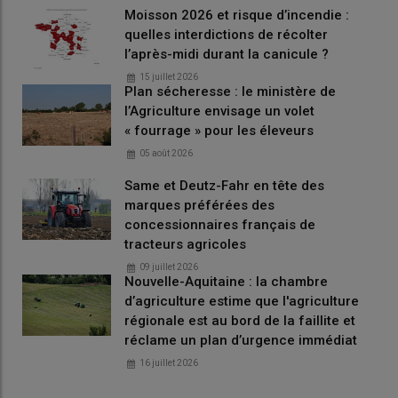
Moisson 2026 et risque d’incendie :
remboursement auprès des DDFip, via le guichet
Dématic
, qui
quelles interdictions de récolter
er
entre en vigueur le 1
mai. «
Cette aide prend la forme d’un
l’après-midi durant la canicule ?
remboursement ex post, sur facture
», précise le gouvernement
15 juillet 2026
qui souligne que la demande doit être faite jusqu’à fin juin.
Plan sécheresse : le ministère de
Selon le
décret publié le 2 mai au journal officiel
la demande
l’Agriculture envisage un volet
« fourrage » pour les éleveurs
d'aide est à réaliser par voie dématérialisée sur le formulaire
dédié disponible sur le site
portail.chorus-pro.gouv.fr
au plus
05 août 2026
tard le dernier jour du second mois suivant celui au cours
Same et Deutz-Fahr en tête des
duquel le formulaire de demande a été mis en ligne. Cette
marques préférées des
demande doit comprendre les éléments suivants : les factures
concessionnaires français de
de GNR livré en avril 2026 et une déclaration sur l'honneur
tracteurs agricoles
établie selon un modèle mis à disposition par la direction
09 juillet 2026
générale des finances publiques sur le site impots.gouv.fr.
Nouvelle-Aquitaine : la chambre
d’agriculture estime que l'agriculture
régionale est au bord de la faillite et
Lire aussi |
Prix du GNR : les agriculteurs seront
réclame un plan d’urgence immédiat
exonérés du droit d’accise sur tout le mois d’avril
16 juillet 2026