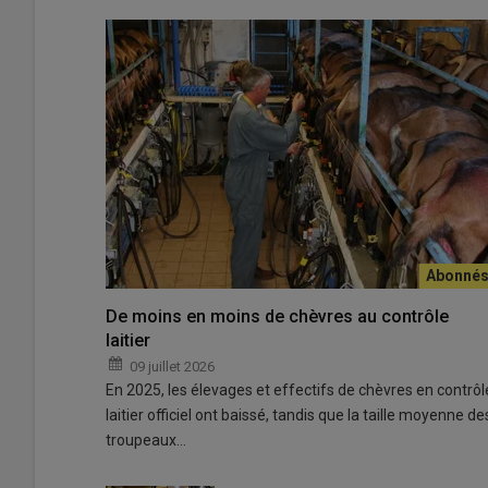
Une masterclass animée par Godefroy Piaton, Meilleur Ou
découpe et de valorisation du chevreau lourd fermier.
De moins en moins de chèvres au contrôle
© M. Bret
laitier
09 juillet 2026
Le 18 mai 2026, le Gaec
Les Alpines du Lac
a accueil
En 2025, les élevages et effectifs de chèvres en contrôl
la valorisation du
chevreau fermier
. Organisée l’Associa
laitier officiel ont baissé, tandis que la taille moyenne de
d'Aura
(EDC Aura), Interbev Auvergne-Rhône-Alpes et
troupeaux…
projet Casdar Cabri+, dédié au développement de l’eng
Réunissant éleveurs, artisans, représentants de la filiè