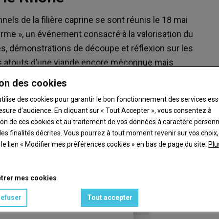
els de la filière caprine se sont réunis le 18 mai
ferme », un événement consacré à la valorisation du
s, démonstrations de découpe et réflexion sur les
es atouts d’une viande encore méconnue mais
lière.
on des cookies
utilise des cookies pour garantir le bon fonctionnement des services ess
esure d’audience. En cliquant sur « Tout Accepter », vous consentez à
ation de ces cookies et au traitement de vos données à caractère person
es finalités décrites. Vous pourrez à tout moment revenir sur vos choix,
t le lien « Modifier mes préférences cookies » en bas de page du site.
Plu
trer mes cookies
refuser
Tout accepter