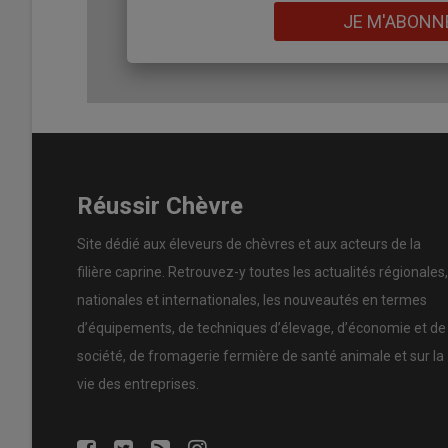
La table ronde «
Se sourcer, travailler et valoriser le 
Lien
JE M'ABONN
(président de EDC Aaura et producteur fermier), Lionel R
Guinand (producteur livreur, adhérent EDC Aura).
Lire aussi :
Dans toute la France, des actions co
Les échanges ont souligné plusieurs freins : manque de v
Réussir Chèvre
connaissance du produit par les consommateurs. Les int
synergie entre acteurs de la filière pour mieux
faire con
Site dédié aux éleveurs de chèvres et aux acteurs de la
gastronomique et accompagner les professionnels dans 
filière caprine. Retrouvez-y toutes les actualités régionales,
potentiel, encore faut-il maîtriser les techniques de
déc
nationales et internationales, les nouveautés en termes
d’équipements, de techniques d’élevage, d’économie et de
Transmission technique et excellence 
société, de fromagerie fermière de santé animale et sur la
En partenariat avec l’Institut des métiers de Saint-Éti
vie des entreprises.
Meilleur ouvrier de France en boucherie, a illustré les t
fermier
. Aux côtés des apprentis bouchers de l’IMSE, il