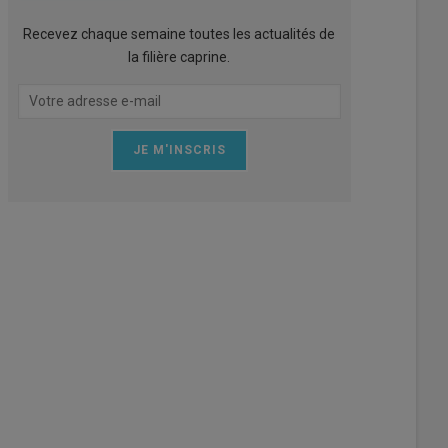
Recevez chaque semaine toutes les actualités de
la filière caprine.
Rhône, l’événement « Tablée à la ferme » a réuni les acteurs de la filièr
de chevreau fermier.
et