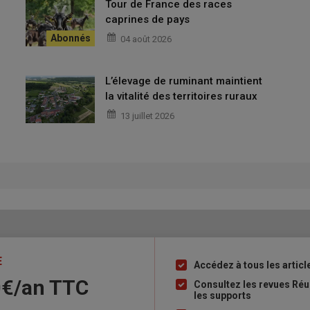
Tour de France des races
 encore méconnue
et travailler collectivement sur ses
caprines de pays
04 août 2026
L’élevage de ruminant maintient
 souligné le lien étroit entre cette production avec la dynamique
la vitalité des territoires ruraux
 du plan filière régional en Auvergne-Rhône-Alpes : promotion du
13 juillet 2026
ent à l’investissement et actions de sensibilisation auprès
e.
ciation d’éleveurs pour vendre des gros chevreaux
 mise en avant comme outil de commercialisation collectif
E
Accédez à tous les articl
Liste
70€/an TTC
à
Consultez les revues Réu
 à la fourchette »
les supports
puce