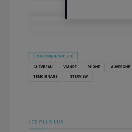
Publié le
jeu 21/05/2026 - 14:29
- Par
Mathis Bret
ÉCONOMIE & SOCIÉTÉ
CHEVREAU
VIANDE
RHÔNE
AUVERGNE-
TÉMOIGNAGE
INTERVIEW
LES PLUS LUS