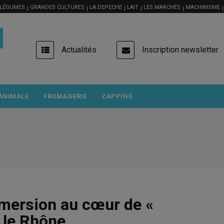
 LÉGUMES
GRANDES CULTURES
LA DEPECHE
LAIT
LES MARCHÉS
MACHINISME
USER
Actualités
Inscription newsletter
ACCOUNT
MENU
ANIMALE
FROMAGERIE
ZAPPING
mmersion au cœur de «
 le Rhône