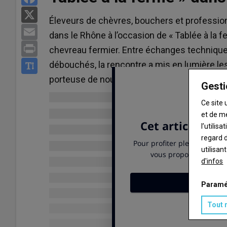
X
Éleveurs de chèvres, bouchers et professionn
Email
dans le Rhône à l’occasion de « Tablée à la 
Print
chevreau fermier. Entre échanges technique
débouchés, la rencontre a mis en lumière l
porteuse de nouvelles opportunités pour la fi
Gesti
Ce site 
et de m
l’utilis
regard d
utilisan
d'infos
Paramé
Tout 