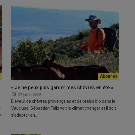
vrier de France en boucherie, a illustré les techniques de
Dans le 
viande 
« Je ne peux plus garder mes chèvres en été »
© M. Br
07 juillet 2026
Éleveur de chèvres provençales et de brebis bio dans le
li dans le Rhône l’événement «
Tablée à la ferme
», consacré à
e
Vaucluse, Sébastien Felix voit le climat changer et il doit
tion caprine du Rhône, l’
Association des éleveurs de chevreaux
s
s’adapter en…
 l’
Institut de l'élevage
, cette rencontre s’inscrivait dans le
raissement des chevreaux à la ferme.
re et professionnels des métiers de bouche, cette matinée avait