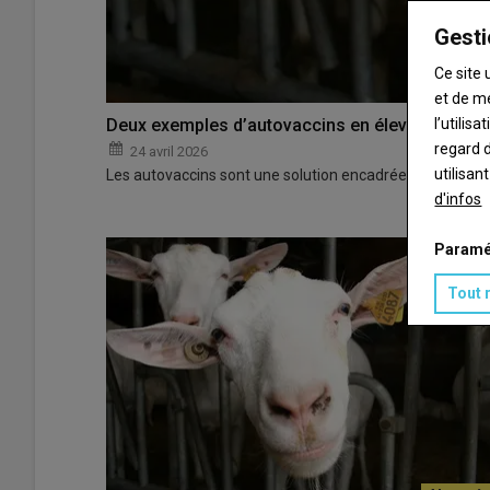
Gesti
Ce site 
et de m
l’utilis
Deux exemples d’autovaccins en élevage capri
regard d
24 avril 2026
utilisan
Les autovaccins sont une solution encadrée et efficace 
d'infos
Paramé
Tout 