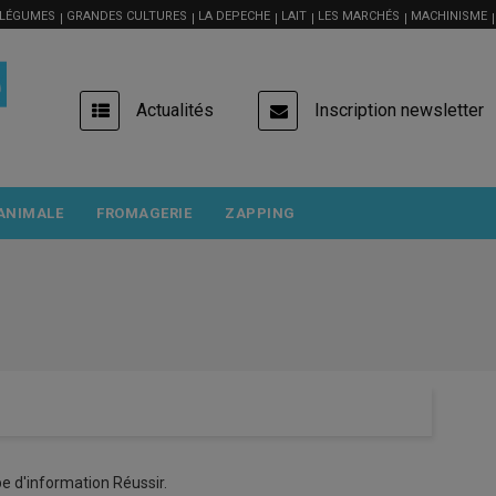
 LÉGUMES
GRANDES CULTURES
LA DEPECHE
LAIT
LES MARCHÉS
MACHINISME
USER
Actualités
Inscription newsletter
ACCOUNT
MENU
ANIMALE
FROMAGERIE
ZAPPING
e d'information Réussir.