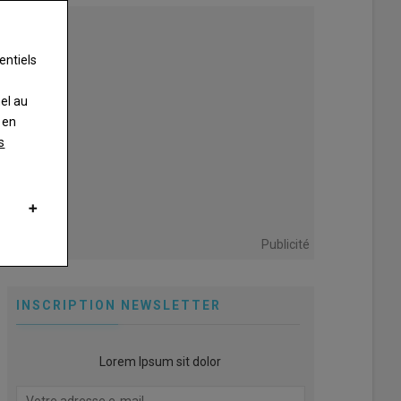
entiels
nel au
 en
s
Publicité
INSCRIPTION NEWSLETTER
Lorem Ipsum sit dolor