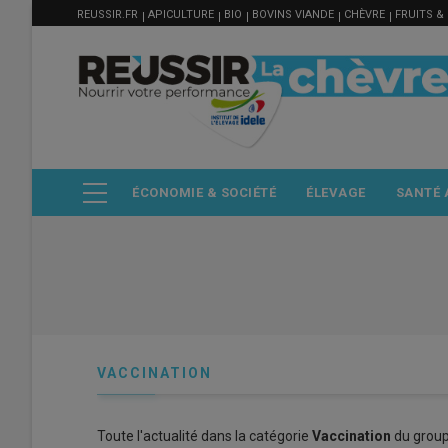
MENU
Aller
REUSSIR.FR
APICULTURE
BIO
BOVINS VIANDE
CHÈVRE
FRUITS &
FILIÈRE
au
contenu
principal
ÉCONOMIE & SOCIÉTÉ
ÉLEVAGE
SANTÉ 
VACCINATION
Toute l'actualité dans la catégorie
Vaccination
du group