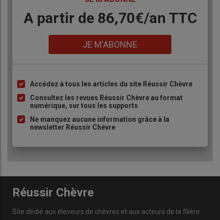
Body
A partir de 86,70€/an TTC
Lien
JE M'ABONNE
Accédez à tous les articles du site Réussir Chèvre
Liste
à
Consultez les revues Réussir Chèvre au format
numérique, sur tous les supports
puce
Ne manquez aucune information grâce à la
newsletter Réussir Chèvre
Réussir Chèvre
Site dédié aux éleveurs de chèvres et aux acteurs de la filière