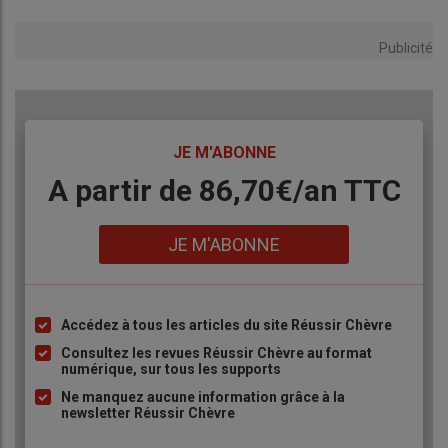
Publicité
TITRE
JE M'ABONNE
Body
A partir de 86,70€/an TTC
Lien
JE M'ABONNE
Accédez à tous les articles du site Réussir Chèvre
Liste
à
Consultez les revues Réussir Chèvre au format
numérique, sur tous les supports
puce
Ne manquez aucune information grâce à la
newsletter Réussir Chèvre