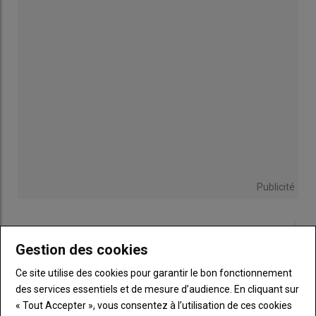
l’atmosphère. Parmi ces gaz, on retrouve la vapeur d’eau.
Faucher le fourrage
dès la disparition de la rosée
permet de
profiter d’une
exposition maximale aux rayons du soleil
dès
le premier jour.
Pour tirer profit au maximum de cette phase rapide, il importe
de
répartir le fourrage
sur une surface importante grâce à
des faucheuses rotatives classiques à plat ou conditionneuses
munies de système d’éparpillement large. En cas d’utilisation
de faucheuses conditionneuses laissant un andain étroit, le
fanage sitôt après la fauche permet de maximiser la surface
d’exposition.
Publicité
2- Moins de perte d’eau par les
LES PLUS LUS
tiges
Gestion des cookies
Ce site utilise des cookies pour garantir le bon fonctionnement
des services essentiels et de mesure d’audience. En cliquant sur
La dessiccation ralentit durant la
deuxième phase de séchage
« Tout Accepter », vous consentez à l’utilisation de ces cookies
où l’on passe progressivement de 45-50 % de MS à 65-70 %.