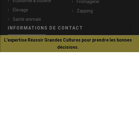
Économie & société
Fromagerie
Élevage
Zapping
Santé animale
INFORMATIONS DE CONTACT
L'expertise Réussir Grandes Cultures pour prendre les bonnes
décisions.
lachevre@idele.fr
Je découvre
149, rue de Bercy
75595 Paris Cedex 12
+33 (0)1 40 04 52 45
© Réussir 2026 - Tous droits réservés
FOOTER
CONTACTS
BOUTIQUE
QUI SOMMES-NOUS ?
COPYRIGHT
PRESSE AGRICOLE DÉPARTEMENTALE
PLAN DU SITE
MARKETING DIRECT SOLUTION
MENTIONS LÉGALES