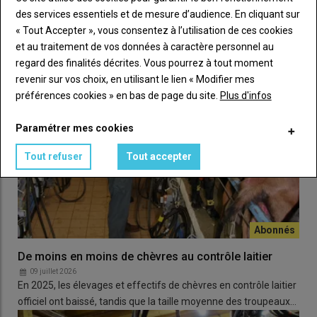
LES PLUS LUS
molécules inhibitrices
(contre
Listeria
). «
Nos travaux
des services essentiels et de mesure d’audience. En cliquant sur
permettent de prioriser les mesures de maîtrise mais demandent
« Tout Accepter », vous consentez à l’utilisation de ces cookies
à être valider par le terrain
», conclut Estelle Chaix en
et au traitement de vos données à caractère personnel au
reconnaissant les efforts déjà fait par les filières et en appelant
regard des finalités décrites. Vous pourrez à tout moment
les professionnelles à diffuser ces mesures, notamment via
revenir sur vos choix, en utilisant le lien « Modifier mes
les Guides de bonnes pratiques d’hygiène (GBPH).
préférences cookies » en bas de page du site.
Plus d'infos
Paramétrer mes cookies
Lire aussi :
Lait cru : le plan de sauvegarde
salué mais l’avis de l’Anses inquiète
Tout refuser
Tout accepter
Le cri d’alarme des producteurs
Jean-Philippe Bonnefoy,
fromager fermier en Saône-
De moins en moins de chèvres au contrôle laitier
et-Loire et vice-président
09 juillet 2026
de la Fnec
, a exprimé les
En 2025, les élevages et effectifs de chèvres en contrôle laitier
craintes et les
colères des
officiel ont baissé, tandis que la taille moyenne des troupeaux…