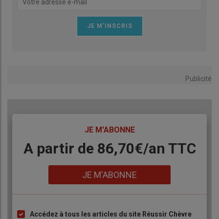
Lire aussi :
L’assemblée générale de la Fnec met
en lumière l’élevage caprin de Paca
Publicité
TITRE
JE M'ABONNE
Body
A partir de 86,70€/an TTC
Lien
JE M'ABONNE
Accédez à tous les articles du site Réussir Chèvre
Liste