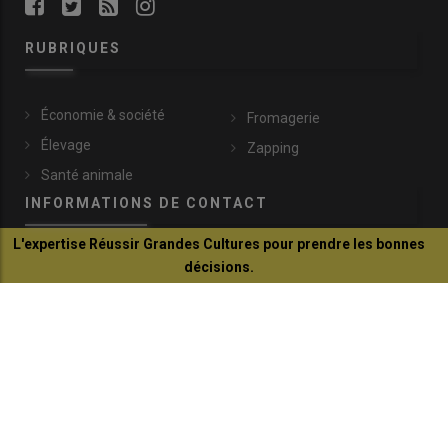
RUBRIQUES
Économie & société
Fromagerie
Élevage
Zapping
Santé animale
INFORMATIONS DE CONTACT
L'expertise Réussir Grandes Cultures pour prendre les bonnes
décisions.
lachevre@idele.fr
Je découvre
149, rue de Bercy
75595 Paris Cedex 12
+33 (0)1 40 04 52 45