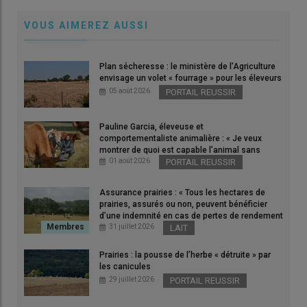
VOUS AIMEREZ AUSSI
La richesse culturelle, économique et sanitaire des fromages
au lait cru ne doit pas être étouffée par des excès
Plan sécheresse : le ministère de l’Agriculture
réglementaires.
envisage un volet « fourrage » pour les éleveurs
© D. Hardy
05 août 2026
PORTAIL REUSSIR
Lors de l’
assemblée générale de la
Fnec
, à Sisteron le 9
Pauline Garcia, éleveuse et
comportementaliste animalière : « Je veux
avril dernier, une
table ronde dédiée au
lait cru
a rassemblé
montrer de quoi est capable l’animal sans
experts, producteurs et chercheurs pour discuter des enjeux
utiliser la force »
01 août 2026
PORTAIL REUSSIR
sanitaires, des bénéfices nutritionnels et des défis
réglementaires liés à ce produit emblématique du patrimoine
Assurance prairies : « Tous les hectares de
fromager français.
prairies, assurés ou non, peuvent bénéficier
d’une indemnité en cas de pertes de rendement
Ancienne directrice de la Fnec, Sophie Espinosa a introduit la
de plus de 30 % »
31 juillet 2026
LAIT
table ronde en rappelant que «
le lait cru est au cœur de l’ADN
Prairies : la pousse de l’herbe « détruite » par
de la production fermière
» et que la transformation du lait en
les canicules
fromage s’est toujours faite à partir de lait cru. « Les
savoir-
29 juillet 2026
PORTAIL REUSSIR
faire fermiers
se sont construits sur la maîtrise des équilibres
microbiens naturels, propres à chaque troupeau, chaque