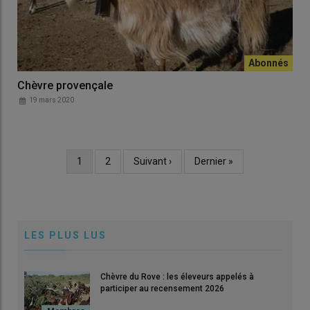
Chèvre provençale
19 mars 2020
Page
1
Page
2
Page
Suivant ›
Dernière
Dernier »
Pagination
courante
suivante
page
LES PLUS LUS
Chèvre du Rove : les éleveurs appelés à
participer au recensement 2026