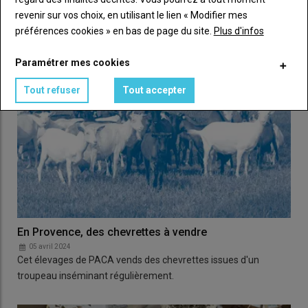
prédation du loup sur un élevage caprin fromager…
revenir sur vos choix, en utilisant le lien « Modifier mes
préférences cookies » en bas de page du site.
Plus d'infos
Paramétrer mes cookies
Tout refuser
Tout accepter
En Provence, des chevrettes à vendre
05 avril 2024
Cet élevages de PACA vends des chevrettes issues d'un
troupeau inséminant régulièrement.