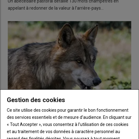
Un abécédaire pastoral détaille 130 mots champêtres en
appelant à redonner de la valeur à l’arrière-pays…
Gestion des cookies
Ce site utilise des cookies pour garantir le bon fonctionnement
Combien coûte la prédation des loups aux éleveurs de
des services essentiels et de mesure d’audience. En cliquant sur
chèvres ?
« Tout Accepter », vous consentez à l’utilisation de ces cookies
10 septembre 2024
et au traitement de vos données à caractère personnel au
L’Institut de l’élevage a simulé les pertes indirectes de la
regard des finalités décrites. Vous pourrez à tout moment