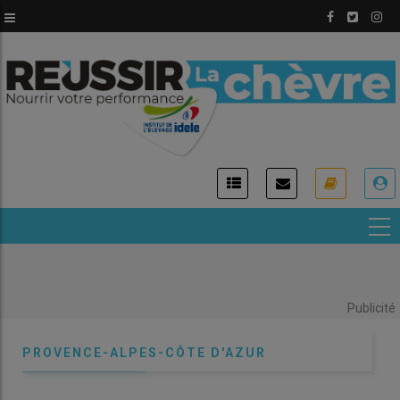
Aller
au
contenu
principal
USER
ACCOUNT
MENU
Publicité
PROVENCE-ALPES-CÔTE D'AZUR