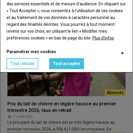
des services essentiels et de mesure d’audience. En cliquant sur
Gérard Chabauty appelle également les producteurs à
« Tout Accepter », vous consentez à l’utilisation de ces cookies
davantage
défendre leur produit
: «
Le
chevreau
mérite d’être
et au traitement de vos données à caractère personnel au
mieux connu et davantage consommé. Mais si les éleveurs eux-
regard des finalités décrites. Vous pourrez à tout moment
mêmes n’y croient pas ou ne le mettent pas en avant, ce sera
revenir sur vos choix, en utilisant le lien « Modifier mes
compliqué de le valoriser.
»
préférences cookies » en bas de page du site.
Plus d'infos
Lire aussi :
Dans toute la France, des actions
Paramétrer mes cookies
collectives pour valoriser les chevreaux
Tout refuser
Tout accepter
Prix du lait de chèvre en légère hausse au premier
trimestre 2026, taux en retrait
17 juillet 2026
Le prix payé du lait de chèvre est en très légère hausse au
premier trimestre 2026, à 956 €/1 000 l en moyenne. En…