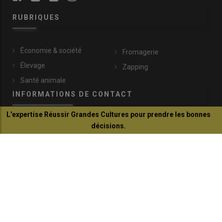
RUBRIQUES
Économie & société
Fromagerie
Élevage
Zapping
Santé animale
INFORMATIONS DE CONTACT
L'expertise Réussir Grandes Cultures pour prendre les bonnes
décisions.
lachevre@idele.fr
Je découvre
149, rue de Bercy
75595 Paris Cedex 12
+33 (0)1 40 04 52 45