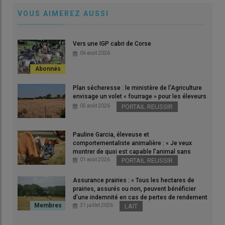
VOUS AIMEREZ AUSSI
Avec l'arrêt de l'abattage des chevreaux à Palmid'Or, il n'y a
Vers une IGP cabri de Corse
plus que deux abattoirs de chevreaux en France.
06 août 2026
© D. Hardy
Plan sécheresse : le ministère de l’Agriculture
La réorganisation des
abattoirs
avicoles
LDC
de Monsols
envisage un volet « fourrage » pour les éleveurs
(Rhône) et de Palmid’Or à Trambly (
Saône-et-Loire
) a des
05 août 2026
PORTAIL REUSSIR
conséquences pour la filière caprine puisque
l’activité d’
abattage des
chevreaux
à Trambly a cessé
Pauline Garcia, éleveuse et
depuis Pâques.
comportementaliste animalière : « Je veux
montrer de quoi est capable l’animal sans
utiliser la force »
01 août 2026
PORTAIL REUSSIR
Un duopole pour les chevreaux
Assurance prairies : « Tous les hectares de
Le groupe LDC assure avoir sécurisé la continuité des
prairies, assurés ou non, peuvent bénéficier
débouchés grâce à la reprise de l’atelier d’engraissement
Cabri
d’une indemnité en cas de pertes de rendement
de plus de 30 % »
31 juillet 2026
LAIT
Production
par
Loeul & Piriot
, qui ne souhaite pas s’exprimer
pour l’instant. «
Avec la fermeture de Palmid’Or, il ne reste plus