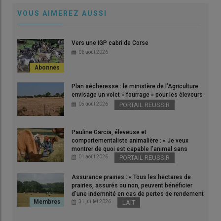
VOUS AIMEREZ AUSSI
Avec l'arrêt de l'abattage des chevreaux à Palmid'Or, il n'y a
Vers une IGP cabri de Corse
plus que deux abattoirs de chevreaux en France.
06 août 2026
© D. Hardy
Plan sécheresse : le ministère de l’Agriculture
La réorganisation des
abattoirs
avicoles
LDC
de Monsols
envisage un volet « fourrage » pour les éleveurs
(Rhône) et de Palmid’Or à Trambly (
Saône-et-Loire
) a des
05 août 2026
PORTAIL REUSSIR
conséquences pour la filière caprine puisque
l’activité d’
abattage des
chevreaux
à Trambly a cessé
Pauline Garcia, éleveuse et
depuis Pâques.
comportementaliste animalière : « Je veux
montrer de quoi est capable l’animal sans
utiliser la force »
01 août 2026
PORTAIL REUSSIR
Un duopole pour les chevreaux
Assurance prairies : « Tous les hectares de
Le groupe LDC assure avoir sécurisé la continuité des
prairies, assurés ou non, peuvent bénéficier
débouchés grâce à la reprise de l’atelier d’engraissement
Cabri
d’une indemnité en cas de pertes de rendement
de plus de 30 % »
31 juillet 2026
LAIT
Production
par
Loeul & Piriot
, qui ne souhaite pas s’exprimer
pour l’instant. «
Avec la fermeture de Palmid’Or, il ne reste plus