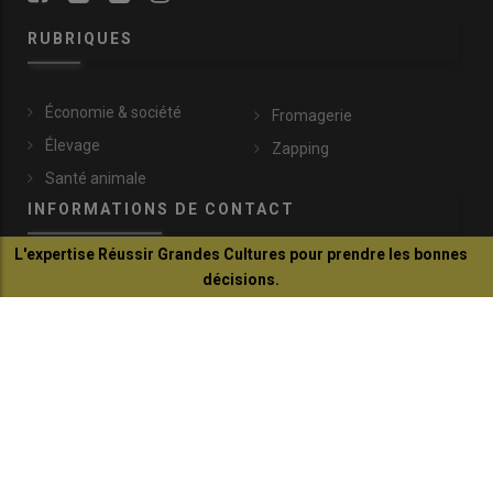
RUBRIQUES
Économie & société
Fromagerie
Élevage
Zapping
Santé animale
INFORMATIONS DE CONTACT
L'expertise Réussir Grandes Cultures pour prendre les bonnes
décisions.
lachevre@idele.fr
Je découvre
149, rue de Bercy
75595 Paris Cedex 12
+33 (0)1 40 04 52 45