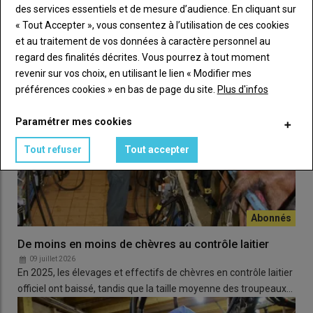
des services essentiels et de mesure d’audience. En cliquant sur
Gérard Chabauty appelle également les producteurs à
« Tout Accepter », vous consentez à l’utilisation de ces cookies
davantage
défendre leur produit
: «
Le
chevreau
mérite d’être
et au traitement de vos données à caractère personnel au
mieux connu et davantage consommé. Mais si les éleveurs eux-
regard des finalités décrites. Vous pourrez à tout moment
mêmes n’y croient pas ou ne le mettent pas en avant, ce sera
revenir sur vos choix, en utilisant le lien « Modifier mes
compliqué de le valoriser.
»
préférences cookies » en bas de page du site.
Plus d'infos
Lire aussi :
Dans toute la France, des actions
Paramétrer mes cookies
collectives pour valoriser les chevreaux
Tout refuser
Tout accepter
De moins en moins de chèvres au contrôle laitier
09 juillet 2026
En 2025, les élevages et effectifs de chèvres en contrôle laitier
officiel ont baissé, tandis que la taille moyenne des troupeaux…