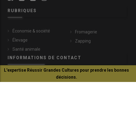
RUBRIQUES
Économie & société
Fromagerie
Élevage
Zapping
Santé animale
INFORMATIONS DE CONTACT
L'expertise Réussir Grandes Cultures pour prendre les bonnes
décisions.
lachevre@idele.fr
Je découvre
149, rue de Bercy
75595 Paris Cedex 12
+33 (0)1 40 04 52 45