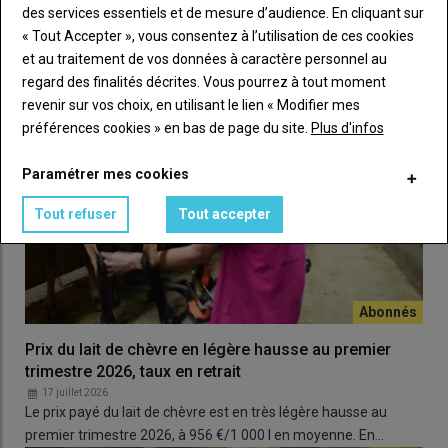
des services essentiels et de mesure d’audience. En cliquant sur
Gérard Chabauty appelle également les producteurs à
« Tout Accepter », vous consentez à l’utilisation de ces cookies
davantage
défendre leur produit
: «
Le
chevreau
mérite d’être
et au traitement de vos données à caractère personnel au
mieux connu et davantage consommé. Mais si les éleveurs eux-
regard des finalités décrites. Vous pourrez à tout moment
mêmes n’y croient pas ou ne le mettent pas en avant, ce sera
revenir sur vos choix, en utilisant le lien « Modifier mes
compliqué de le valoriser.
»
préférences cookies » en bas de page du site.
Plus d'infos
Lire aussi :
Dans toute la France, des actions
Paramétrer mes cookies
collectives pour valoriser les chevreaux
Tout refuser
Tout accepter
Prix du lait de chèvre en légère hausse au premier
trimestre 2026, taux en retrait
17 juillet 2026
Le prix payé du lait de chèvre est en très légère hausse au
premier trimestre 2026, à 956 €/1 000 l en moyenne. En…