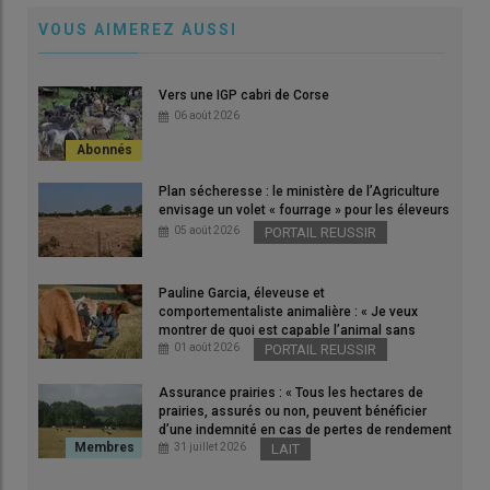
VOUS AIMEREZ AUSSI
Avec l'arrêt de l'abattage des chevreaux à Palmid'Or, il n'y a
Vers une IGP cabri de Corse
plus que deux abattoirs de chevreaux en France.
06 août 2026
© D. Hardy
Plan sécheresse : le ministère de l’Agriculture
La réorganisation des
abattoirs
avicoles
LDC
de Monsols
envisage un volet « fourrage » pour les éleveurs
(Rhône) et de Palmid’Or à Trambly (
Saône-et-Loire
) a des
05 août 2026
PORTAIL REUSSIR
conséquences pour la filière caprine puisque
l’activité d’
abattage des
chevreaux
à Trambly a cessé
Pauline Garcia, éleveuse et
depuis Pâques.
comportementaliste animalière : « Je veux
montrer de quoi est capable l’animal sans
utiliser la force »
01 août 2026
PORTAIL REUSSIR
Un duopole pour les chevreaux
Assurance prairies : « Tous les hectares de
Le groupe LDC assure avoir sécurisé la continuité des
prairies, assurés ou non, peuvent bénéficier
débouchés grâce à la reprise de l’atelier d’engraissement
Cabri
d’une indemnité en cas de pertes de rendement
de plus de 30 % »
31 juillet 2026
LAIT
Production
par
Loeul & Piriot
, qui ne souhaite pas s’exprimer
pour l’instant. «
Avec la fermeture de Palmid’Or, il ne reste plus