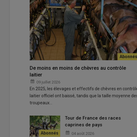
ival à
La promotion collective des fromages de chèvre vise à me
© D. Saliou/Anicap
De moins en moins de chèvres au contrôle
laitier
Depuis de nombreuses années l’
Anicap, l’Association 
09 juillet 2026
campagnes de communication
à l’intention du grand p
En 2025, les élevages et effectifs de chèvres en contrôl
grand nombre la
diversité des fromages de chèvre
et 
laitier officiel ont baissé, tandis que la taille moyenne de
notoriété des fromages de chèvre
auprès des
femmes
troupeaux…
fidéliser les acheteurs appartenant au
cœur de cible
, à
Tour de France des races
C’est cette stratégie qui a été adoptée lors de la
campag
caprines de pays
Nantes
à la suite d’un appel d’offres.
04 août 2026
Plusieurs actions de communication ont été mises en pl