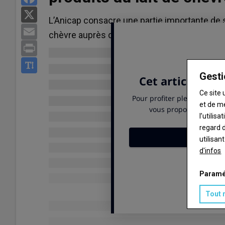
X
L’Anicap consacre une partie importante de s
Email
chèvre auprès du grand public : réseaux socia
Print
Gesti
Ce site 
et de m
l’utilis
regard d
utilisan
d'infos
Paramé
Tout 