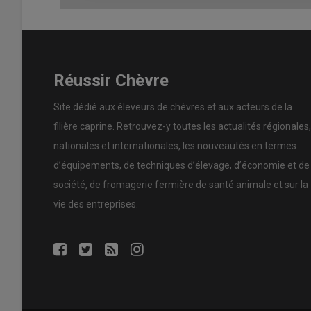
accumulé sur trois ans
42 millions d’impressions
et
26
un plat
», des
animations vidéos
de 12 secondes pr
auront quant à elles touché
75 millions d’internautes
.
Réussir Chèvre
Ouvrir la communication à l’
UHT
Site dédié aux éleveurs de chèvres et aux acteurs de la
filière caprine. Retrouvez-y toutes les actualités régionales,
nationales et internationales, les nouveautés en termes
À l’issue de cette triennale, l’Anicap a lancé un nouvel
ap
d’équipements, de techniques d’élevage, d’économie et de
sortante,
Mediapilote Nantes
. S’il est prévu de renou
bons résultats obtenus, il y aura également des nouvea
société, de fromagerie fermière de santé animale et sur la
(et c’est une première) l’
ultra-frais
(yaourts et faisselle
vie des entreprises.
Lire aussi :
Nouveau logo pour la promotion col
En effet, l’ultra‑frais
des fabrications en h