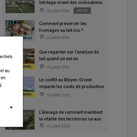
héritage vivant des civilisations
pastorales
PATRE
26 juillet 2026
Comment préserver les
fromages au lait cru ?
24 juillet 2026
Que regarder sur l’analyse de
entiels
lait quand on est en
fromagerie ?
15 juillet 2026
nel au
 en
Le conflit au Moyen-Orient
s
impacte les coûts de production
caprins
14 juillet 2026
L’élevage de ruminant maintient
la vitalité des territoires ruraux
13 juillet 2026