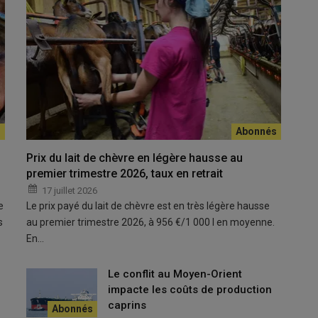
ttre en avant la diversité des produits caprins.
Ce dossi
© Esper
Prix du lait de chèvre en légère hausse au
premier trimestre 2026, taux en retrait
nationale interprofessionnelle caprine
, finance des
17 juillet 2026
ublic, en France et à l’international, pour faire découvrir au plus
e
Le prix payé du lait de chèvre est en très légère hausse
le
savoir-faire des producteurs
. L’objectif est d’
augmenter la
s
au premier trimestre 2026, à 956 €/1 000 l en moyenne.
 responsables des achats du foyer
de plus de 25 ans et de
En…
 savoir les
sexagénaires
.
Le conflit au Moyen-Orient
ne triennale 2023-2025
confiée à l’agence
Mediapilote
impacte les coûts de production
caprins
ace dans le cadre de cette campagne. Ainsi, les «
Duos