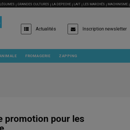
 LÉGUMES
GRANDES CULTURES
LA DEPECHE
LAIT
LES MARCHÉS
MACHINISME
USER
Actualités
Inscription newsletter
ACCOUNT
MENU
ANIMALE
FROMAGERIE
ZAPPING
 promotion pour les
e