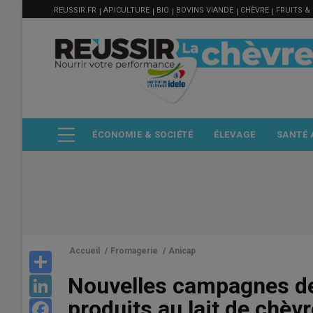
MENU
Aller
REUSSIR.FR
APICULTURE
BIO
BOVINS VIANDE
CHÈVRE
FRUITS &
FILIÈRE
au
contenu
principal
ÉCONOMIE & SOCIÉTÉ
ÉLEVAGE
SANTÉ 
Accueil
/
Fromagerie
/
Anicap
Share
Nouvelles campagnes de
LinkedIn
produits au lait de chèvr
Facebook