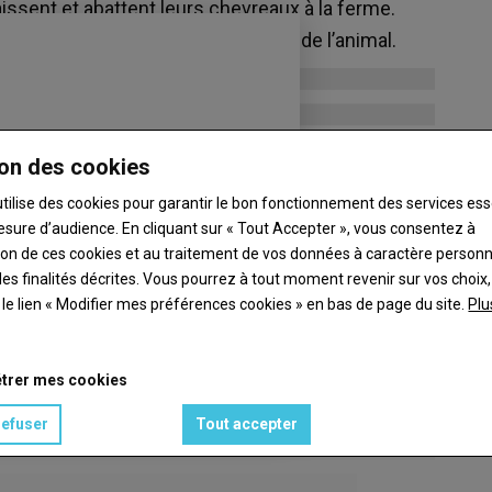
issent et abattent leurs chevreaux à la ferme.
îtriser l’ensemble du cycle de vie de l’animal.
on des cookies
utilise des cookies pour garantir le bon fonctionnement des services ess
esure d’audience. En cliquant sur « Tout Accepter », vous consentez à
ation de ces cookies et au traitement de vos données à caractère person
es finalités décrites. Vous pourrez à tout moment revenir sur vos choix,
t le lien « Modifier mes préférences cookies » en bas de page du site.
Plu
trer mes cookies
refuser
Tout accepter