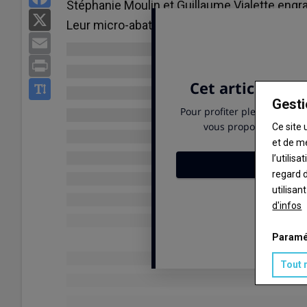
Stéphanie Moulin et Guillaume Vialette engra
X
Leur micro-abattoir fermier leur permet de ma
Email
Print
Gesti
Ce site 
et de m
l’utilis
regard d
utilisan
d'infos
Paramé
Tout 