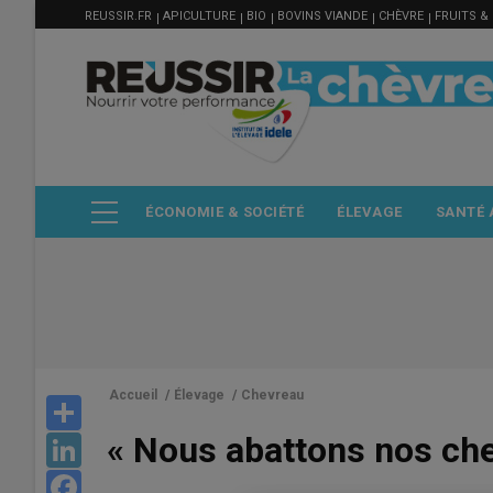
MENU
Aller
REUSSIR.FR
APICULTURE
BIO
BOVINS VIANDE
CHÈVRE
FRUITS &
FILIÈRE
au
contenu
principal
ÉCONOMIE & SOCIÉTÉ
ÉLEVAGE
SANTÉ 
Accueil
/
Élevage
/
Chevreau
Share
« Nous abattons nos che
LinkedIn
Facebook