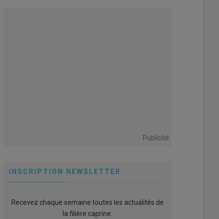
Publicité
INSCRIPTION NEWSLETTER
Recevez chaque semaine toutes les actualités de
on d'abattage ne sert que quelques jours dans l'année.
la filière caprine.
 de la Loge de printemps