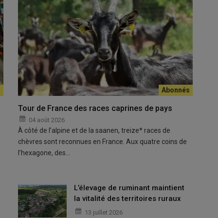
associés, accompagnés d’une salariée à plein temps et d’un
.
Tour de France des races caprines de pays
engraissent
et
abattent
eux-mêmes les
chevreaux
de la
04 août 2026
te des chevreaux par un engraisseur en 2019. «
Nous avons
À côté de l’alpine et de la saanen, treize* races de
abattre dans l’un des abattoirs du départemen
t, explique
chèvres sont reconnues en France. Aux quatre coins de
ne de vaches
.
L’année suivante, nous les avons fait abattre
l’hexagone, des…
is vraiment satisfaits, soit que l’abattoir n’assurait pas la
avions des doutes sur leur capacité à accueillir correctement nos
 trop grands pour les gabarits des chevreaux.
»
L’élevage de ruminant maintient
la vitalité des territoires ruraux
r
13 juillet 2026