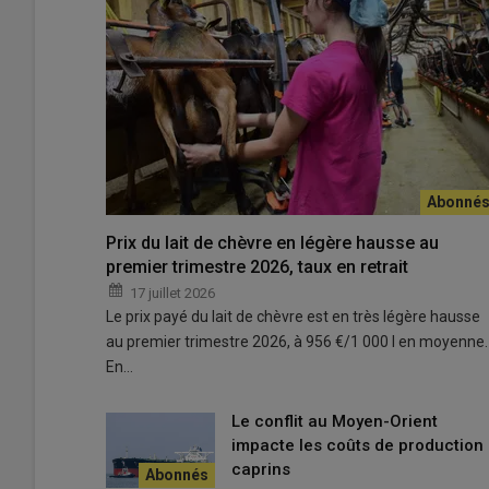
La Ferme de la Loge de printemps est pilotée par deux 
salarié du service de remplacement un jour par semaine
© Ferme de la Loge de printemps
Prix du lait de chèvre en légère hausse au
Dans la
Loire
, Stéphanie Moulin et Guillaume Vialette
premier trimestre 2026, taux en retrait
ferme. Cette idée a cheminé depuis l’arrêt de la collec
17 juillet 2026
engraissé nos chevreaux
en 2020 et nous les avons fait 
Le prix payé du lait de chèvre est en très légère hausse
l’éleveuse d’une
soixantaine de chèvres
et d’une
dizai
au premier trimestre 2026, à 956 €/1 000 l en moyenne.
dans un autre abattoir de la Loire. Mais nous n’étions jama
En…
découpe et la mise sous vide de la viande, soit que nous 
chevreaux, notamment avec des dispositifs de contention
Le conflit au Moyen-Orient
impacte les coûts de production
Un gros dossier pour un micro-abattoi
caprins