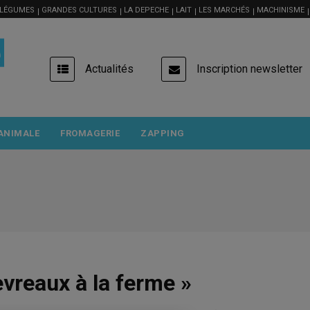
 LÉGUMES
GRANDES CULTURES
LA DEPECHE
LAIT
LES MARCHÉS
MACHINISME
USER
Actualités
Inscription newsletter
ACCOUNT
MENU
ANIMALE
FROMAGERIE
ZAPPING
vreaux à la ferme »