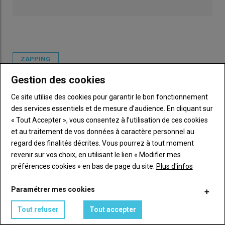
ZAPPING
Gestion des cookies
GAZ À EFFET DE SERRE
AUTONOMIE
MÉTHANISATION
BILAN CARBONE
Ce site utilise des cookies pour garantir le bon fonctionnement
des services essentiels et de mesure d’audience. En cliquant sur
FERTILISATION
MATIÈRE ORGANIQUE
ÉNERGIE
« Tout Accepter », vous consentez à l’utilisation de ces cookies
EFFLUENTS
CHANGEMENT CLIMATIQUE
PRAIRIE
et au traitement de vos données à caractère personnel au
regard des finalités décrites. Vous pourrez à tout moment
PÂTURAGE
revenir sur vos choix, en utilisant le lien « Modifier mes
préférences cookies » en bas de page du site.
Plus d'infos
Paramétrer mes cookies
VOUS AIMEREZ AUSSI
Tout refuser
Tout accepter