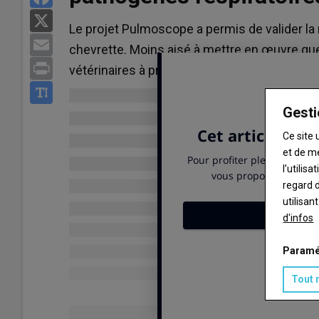
X
Le projet Pulmoscope a permis de valider la
Email
chevrette. Moins aisé à mettre en œuvre que
Print
vétérinaires à prendre les bonnes décisions
Gesti
Ce site 
et de m
l’utilis
regard d
utilisan
d'infos
Paramé
Tout 