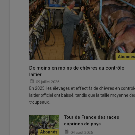
nt, personne ne
La consommation de fromage au lait cru pourrait augme
âgées.
De moins en moins de chèvres au contrôle
© D. Hardy
laitier
09 juillet 2026
«
On va chercher les b
En 2025, les élevages et effectifs de chèvres en contrôl
kéfir en oubliant que l
laitier officiel ont baissé, tandis que la taille moyenne de
microbiodiversité
», e
troupeaux…
générale de la
Fnec
Tour de France des races
Pour voir si le
fromag
caprines de pays
d’intérêt, les chercheur
fromage de chèvre f
04 août 2026