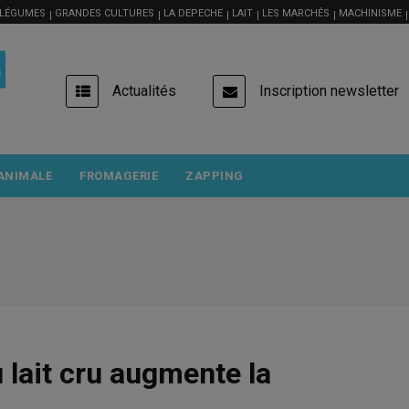
 LÉGUMES
GRANDES CULTURES
LA DEPECHE
LAIT
LES MARCHÉS
MACHINISME
USER
Actualités
Inscription newsletter
ACCOUNT
MENU
ANIMALE
FROMAGERIE
ZAPPING
 lait cru augmente la