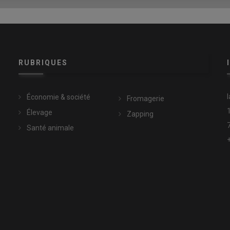
pliquer le
French Paradox
, c’est à dire le fait que les Français,
rdiovasculaires que d’autres populations
».
s défendus dans un livre blanc
RUBRIQUES
Économie & société
Fromagerie
Élevage
Zapping
Santé animale