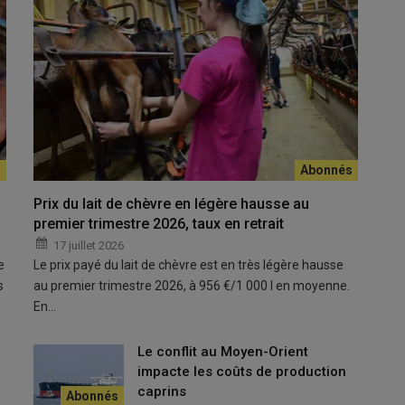
nte la longévité humaine ainsi que la mobilité des personnes
Laurent 
pense à 
Prix du lait de chèvre en légère hausse au
© D. Ha
premier trimestre 2026, taux en retrait
17 juillet 2026
ienfaits des aliments fermentés à travers du kombucha ou du
e
Le prix payé du lait de chèvre est en très légère hausse
es
fromages
sont des
produits fermentés
avec une très
grande
s
au premier trimestre 2026, à 956 €/1 000 l en moyenne.
xplique Laurent Rios de VetAgroSup lors de l'assemblée
En…
le 9 avril dernier à Sisteron.
Le conflit au Moyen-Orient
e
pouvait être source de métabolites naturels bioactifs
impacte les coûts de production
s de l’
unité mixte de recherche Fromage
ont lyophilisé du
caprins
ermier au
lait cru
et en ont donné à des colonies de