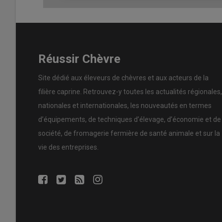
Mais le fromage pourrait être la pièce manquante pour ex
malgré une alimentation riche, ont moins de maladies ca
Lire aussi :
Fromages au lait cru : les bénéfice
Réussir Chèvre
Site dédié aux éleveurs de chèvres et aux acteurs de la
filière caprine. Retrouvez-y toutes les actualités régionales,
nationales et internationales, les nouveautés en termes
d’équipements, de techniques d’élevage, d’économie et de
société, de fromagerie fermière de santé animale et sur la
vie des entreprises.