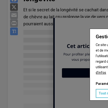
X
Et si le secret de la longévité se cachait d
Email
de chèvre au lait cru prolonge la vie de vers
Print
pourraient aussi améliorer la mobilité des 
Gesti
Ce site 
et de m
l’utilis
regard d
utilisan
d'infos
Paramé
Tout 