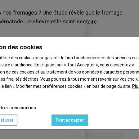
ans nos fromages ? Une étude révèle que le fromage
 nématode. Le chèvre et le saint-nectaire
personnes âgées.
on des cookies
utilise des cookies pour garantir le bon fonctionnement des services ess
esure d’audience. En cliquant sur « Tout Accepter », vous consentez à
ation de ces cookies et au traitement de vos données à caractère person
es finalités décrites. Vous pourrez à tout moment revenir sur vos choix,
t le lien « Modifier mes préférences cookies » en bas de page du site.
Plu
trer mes cookies
refuser
Tout accepter