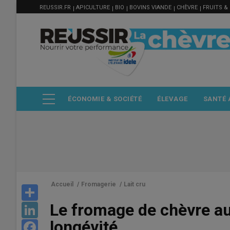
MENU
Aller
REUSSIR.FR
APICULTURE
BIO
BOVINS VIANDE
CHÈVRE
FRUITS &
FILIÈRE
au
contenu
principal
ÉCONOMIE & SOCIÉTÉ
ÉLEVAGE
SANTÉ 
Accueil
/
Fromagerie
/
Lait cru
Share
Le fromage de chèvre au
LinkedIn
longévité
Facebook