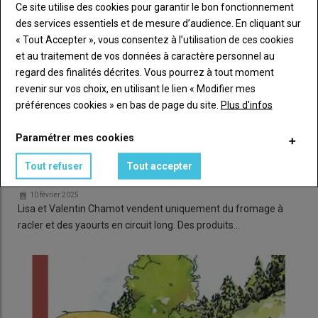
Ce site utilise des cookies pour garantir le bon fonctionnement
des services essentiels et de mesure d’audience. En cliquant sur
« Tout Accepter », vous consentez à l’utilisation de ces cookies
et au traitement de vos données à caractère personnel au
regard des finalités décrites. Vous pourrez à tout moment
revenir sur vos choix, en utilisant le lien « Modifier mes
préférences cookies » en bas de page du site.
Plus d'infos
Paramétrer mes cookies
« En Haute-Savoie, nous nous sommes spécialisés en
Tout refuser
Tout accepter
raclette et yaourts au lait de chèvre »
10 février 2025
Lisa et Valentin Chamot vendent uniquement du fromage à
racler et des yaourts en circuit long. Des produits…