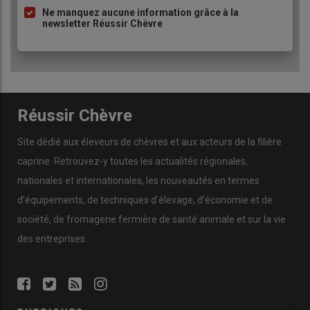
régularité
de sa production.
Ne manquez aucune information grâce à la
«
Il y a une meilleure persistance laitière et les chèvres sont en
newsletter Réussir Chèvre
meilleure santé
», observe, ravi, l’éleveur de 54 ans. «
Avec du
foin de meilleure qualité, on est
passé de 40 % de refus
auparavant à 5 % maintenant
. Ça change la vie !
»
Réussir Chèvre
Lire aussi :
Ils se sont offert un séchage en
grange
Site dédié aux éleveurs de chèvres et aux acteurs de la filière
caprine. Retrouvez-y toutes les actualités régionales,
L’éleveur souligne aussi l’impact sur son organisation : «
Avant,
nationales et internationales, les nouveautés en termes
je devais jongler avec les chantiers, les aléas météo, et la qualité
d’équipements, de techniques d’élevage, d’économie et de
du foin était aléatoire. Maintenant, je
maîtrise mieux la qualité
société, de fromagerie fermière de santé animale et sur la vie
du foin
qui affiche 12 à 13 % de MAT en moyenne.
» Le séchoir lui
des entreprises.
a également permis de
réduire ses achats de compléments
alimentaires
dans une ration composée, au pic, d’herbe
pâturée et de 750 grammes d’un mélange de tourteau de
colza, de maïs grain et de bouchons de sainfoin.