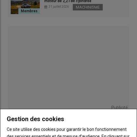
moteur de 2,2 l de cylindrée
31 juillet 2026
MACHINISME
Dans les paysages verdoyants de la région de Charolle,
Jean-
François Bouillot
a fait le pari d’un
séchoir
adapté à la taille
de son troupeau. Éleveur de
50 chèvres alpines
sur 17,6
hectares de prairies naturelles, il transforme l’intégralité du lait
en fromages
charolais AOP
, demi-charolais, cendré ou
faisselle qui sont vendus principalement à la ferme mais aussi
à des épiceries locales ou lors de marchés de producteurs.
L’investissement dans un
Publicité
petit séchoir à foin
a
transformé la qualité du
Gestion des cookies
fourrage distribué aux
LES PLUS LUS
Ce site utilise des cookies pour garantir le bon fonctionnement
chèvres
. «
Avant, je n’avais
des services essentiels et de mesure d’audience. En cliquant sur