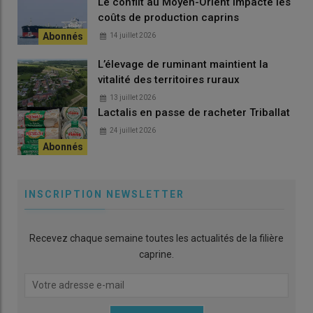
Le conflit au Moyen-Orient impacte les
de la traite et de la
coûts de production caprins
fromagerie
», admet Jean-
14 juillet 2026
François. «
On pourrait gagner
quelques jours et faucher en
L’élevage de ruminant maintient la
avril
», reconnaît Frédéric Pacaud de la chambre d’agriculture
vitalité des territoires ruraux
de
Saône-et-Loire
. L’herbe reste deux à trois jours au sol
13 juillet 2026
puis est ramassée à l’autochargeuse vers 65 % d’humidité. Le
Lactalis en passe de racheter Triballat
foin est ventilé
en continu pendant 48 heures. «
Ensuite, la
24 juillet 2026
ventilation se poursuit par intermittence selon l’hygrométrie de
l’air ambiant. En une dizaine de jours, le foin monte à 85 % de
matière sèche
», explique Jean-François qui pilote son séchage
à l’aide d’un
testeur d’humidité Base THF-0850
cofinancé
INSCRIPTION NEWSLETTER
par son assureur Groupama. Une deuxième coupe interviendra
à l’automne
sur les parcelles éloignées. Les parcelles les plus
proches étant réservés au pâturage tournant. Dans cette zone
Recevez chaque semaine toutes les actualités de la filière
où l’herbe est poussante, il vend sur pied le surplus estimé
caprine.
chaque année à une cinquantaine de tonnes de matière brute.
Deux griffes pour trois jours d’hiver