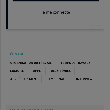
Publié le
jeu 21/05/2026 - 12:09
- Par
Damien Hardy
ÉLEVAGE
ORGANISATION DU TRAVAIL
TEMPS DE TRAVAUX
LOGICIEL
APPLI
DEUX-SÈVRES
AGROÉQUIPEMENT
TÉMOIGNAGE
INTERVIEW