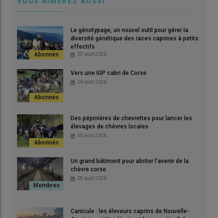
VOUS AIMEREZ AUSSI
Le génotypage, un nouvel outil pour gérer la
Joël et Valérie Forêt, éleveurs dans les Deux-Sèvres : « Certes
diversité génétique des races caprines à petits
effectifs
on travaille beaucoup mais ce n’est pas le bagne non plus.
07 août 2026
Attention à ne pas décourager les vocations alors que l’on
cherche à renouveler les générations d’éleveurs. »
Vers une IGP cabri de Corse
© EARL La Chagnelle
06 août 2026
On entend souvent les éleveurs, mi-fiers, mi-désespérés, se
plaindre de travailler 70 heures par semaine. Pour
objectiver le
Des pépinières de chevrettes pour lancer les
élevages de chèvres locales
temps réellement passé sur la ferme
, la coopérative
Alicoop
05 août 2026
a confié le système
Aptimiz
à
huit élevages caprins
des
Deux-Sèvres et de Vienne pendant un an. À l’aide d’une
Un grand bâtiment pour abriter l’avenir de la
application Smartphone
ou d’un
petit boîtier GPS
, cet outil
chèvre corse
permet d’enregistrer automatiquement
le temps passé dans
05 août 2026
différentes zones
(chèvrerie, salle de traite, nurserie, bureau,
cour, parcelles, vétérinaire…).
Canicule : les éleveurs caprins de Nouvelle-