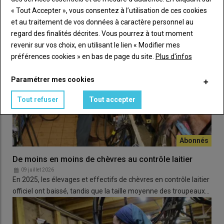
précise Joël Forêt. En revanche, l’élevage qui fait appel à une
« Tout Accepter », vous consentez à l’utilisation de ces cookies
entreprise de travaux agricoles
passe
peu de temps dans
et au traitement de vos données à caractère personnel au
les champs
.
Alicoop
, qui finançait l’étude, voulait lui montrer
regard des finalités décrites. Vous pourrez à tout moment
le gain de temps permis par l’
automatisation de la
revenir sur vos choix, en utilisant le lien « Modifier mes
distribution
de ses bouchons ou cubes Verdis et de ses
préférences cookies » en bas de page du site.
Plus d'infos
granulés Chevry.
Paramétrer mes cookies
44 heures pour les éleveurs caprins
Tout refuser
Tout accepter
De moins en moins de chèvres au contrôle laitier
09 juillet 2026
En 2025, les élevages et effectifs de chèvres en contrôle laitier
officiel ont baissé, tandis que la taille moyenne des troupeaux…