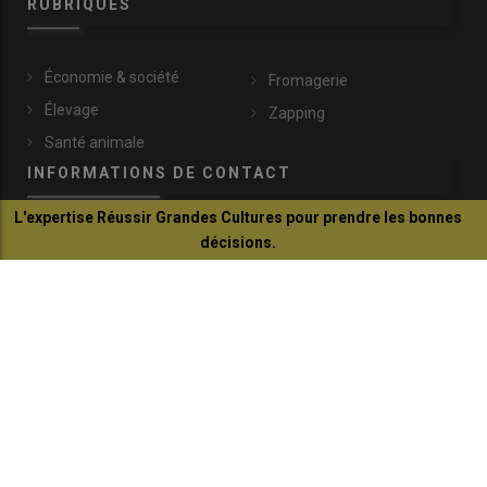
RUBRIQUES
Économie & société
Fromagerie
Élevage
Zapping
Santé animale
INFORMATIONS DE CONTACT
L'expertise Réussir Grandes Cultures pour prendre les bonnes
décisions.
lachevre@idele.fr
Je découvre
149, rue de Bercy
75595 Paris Cedex 12
+33 (0)1 40 04 52 45
© Réussir 2026 - Tous droits réservés
FOOTER
CONTACTS
BOUTIQUE
QUI SOMMES-NOUS ?