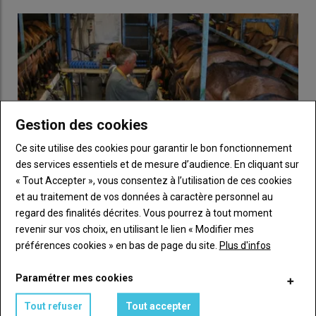
précise Joël Forêt. En revanche, l’élevage qui fait appel à une
entreprise de travaux agricoles
passe
peu de temps dans
les champs
.
Alicoop
, qui finançait l’étude, voulait lui montrer
le gain de temps permis par l’
automatisation de la
distribution
de ses bouchons ou cubes Verdis et de ses
granulés Chevry.
Gestion des cookies
44 heures pour les éleveurs caprins
Ce site utilise des cookies pour garantir le bon fonctionnement
des services essentiels et de mesure d’audience. En cliquant sur
« Tout Accepter », vous consentez à l’utilisation de ces cookies
et au traitement de vos données à caractère personnel au
regard des finalités décrites. Vous pourrez à tout moment
De moins en moins de chèvres au contrôle laitier
revenir sur vos choix, en utilisant le lien « Modifier mes
09 juillet 2026
préférences cookies » en bas de page du site.
Plus d'infos
En 2025, les élevages et effectifs de chèvres en contrôle laitier
officiel ont baissé, tandis que la taille moyenne des troupeaux…
Paramétrer mes cookies
Tout refuser
Tout accepter