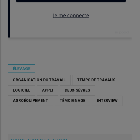
Publié le
jeu 21/05/2026 - 12:09
- Par
Damien Hardy
ÉLEVAGE
ORGANISATION DU TRAVAIL
TEMPS DE TRAVAUX
LOGICIEL
APPLI
DEUX-SÈVRES
AGROÉQUIPEMENT
TÉMOIGNAGE
INTERVIEW