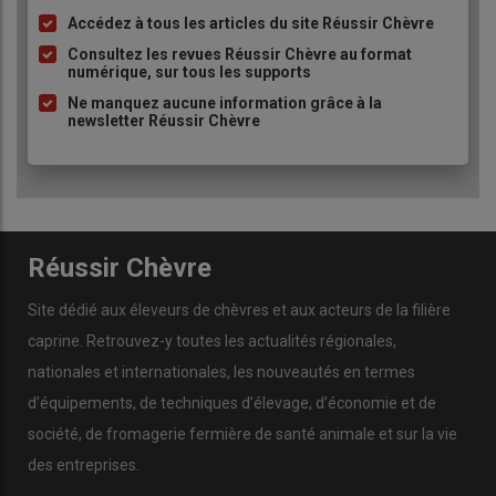
tracker
de 21 kWc est installé à proximité de la fromagerie et
Accédez à tous les articles du site Réussir Chèvre
Liste
l’EARL abandonne les bottes carrées en investissant dans le
à
Consultez les revues Réussir Chèvre au format
séchage en grange thermovoltaïque
pour en finir avec les
numérique, sur tous les supports
puce
manipulations et les 8 000 à 10 000 litres de fioul nécessaires
Ne manquez aucune information grâce à la
chaque année à la chaudière du séchoir.
newsletter Réussir Chèvre
Le nouvel équipement dispose de
panneaux à double
fonction
. Outre la production d’
électricité photovoltaïque
, ils
produisent de la
chaleur
transférée à l’intérieur du séchoir par
un système d’échangeurs thermiques et de
ventilation
permettant le
séchage du fourrage
avec un gain d’environ
Réussir Chèvre
15 °C par rapport à l’air extérieur. De plus, en favorisant le
refroidissement des panneaux
, cette seconde fonction
Site dédié aux éleveurs de chèvres et aux acteurs de la filière
permet un gain de 10 % sur la production électrique.
caprine. Retrouvez-y toutes les actualités régionales,
L’
électricité
produite est
revendue en totalité
, car, à l’époque,
nationales et internationales, les nouveautés en termes
le tarif était plus intéressant que si l’EARL n’avait vendu que le
surplus.
d’équipements, de techniques d’élevage, d’économie et de
société, de fromagerie fermière de santé animale et sur la vie
Moins de pénibilité et de charges mentales
des entreprises.