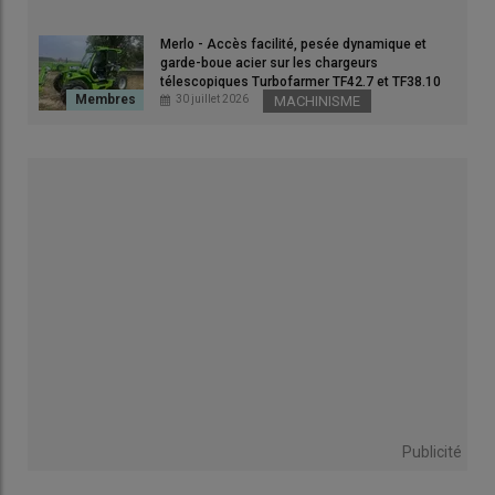
Merlo - Accès facilité, pesée dynamique et
garde-boue acier sur les chargeurs
télescopiques Turbofarmer TF42.7 et TF38.10
30 juillet 2026
MACHINISME
octobre 2025, le
fourrage
engrangé par l’
EARL Bigeat-Besse
était plus humide qu’à l’habitude mais, grâce au
séchage en
grange
, les analyses étaient encore meilleures.
27,3 % de
matière azotée
et
0,9 UFL
[unité fouragère laitière] pour cette
coupe de
luzerne
contre 23 et 0,85 sur le
mélange multi-
espèces
du mois d’avril. Chaque année, des améliorations sont
enregistrées. Avant les céréales, la luzerne entre dans la
rotation
des cultures pour quatre ans. Puis une recharge en
semis direct de graminées, ray-grass, mais aussi d’avoine, de
Publicité
sainfoin et d’un mélange de trèfles lui permet de gagner deux à
trois ans de plus. «
L’ajout d’avoine amène du volume, de la