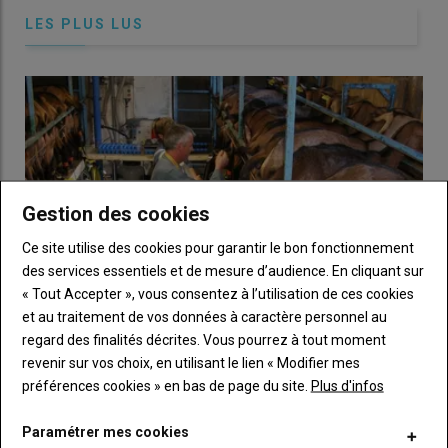
fibrosité et évite les risques de diarrhées
», explique Clément
LES PLUS LUS
Bigeat en précisant que le
fauchage précoce
tend à limiter la
quantité de fibres pourtant bien utiles à la rumination des
chèvres. La rotation se poursuit avec des céréales pendant cinq
ans, en semis direct ou travail superficiel sur 5 à 10 centimètres
avec outil à disques. Un
mélange de ray-grass et de trèfles
permet une
coupe précoce
. La seconde est concomitante à la
première coupe de
prairie permanente
. En définitive, l’EARL a
parié sur la
diversité de ses prairies
pour optimiser ses
Gestion des cookies
coupes en fonction des périodes.
Ce site utilise des cookies pour garantir le bon fonctionnement
des services essentiels et de mesure d’audience. En cliquant sur
Répondre aux exigences du rocamadour
« Tout Accepter », vous consentez à l’utilisation de ces cookies
et au traitement de vos données à caractère personnel au
regard des finalités décrites. Vous pourrez à tout moment
revenir sur vos choix, en utilisant le lien « Modifier mes
De moins en moins de chèvres au contrôle laitier
préférences cookies » en bas de page du site.
Plus d'infos
09 juillet 2026
En 2025, les élevages et effectifs de chèvres en contrôle laitier
Paramétrer mes cookies
officiel ont baissé, tandis que la taille moyenne des troupeaux…