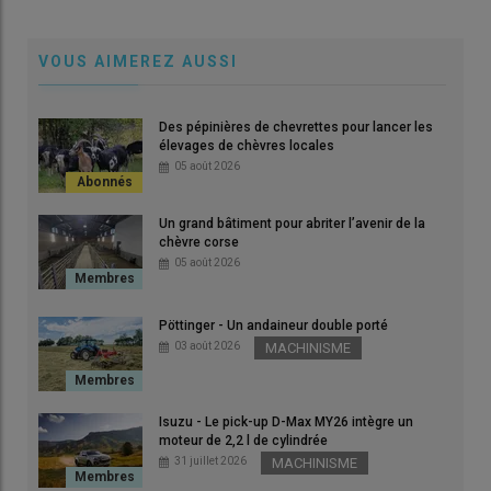
VOUS AIMEREZ AUSSI
Clément Bigeat dans la cabine de pilotage de la griffe de son
Le 
séchoir thermovoltaïque.
par
© F. Pigot
© F.
Des pépinières de chevrettes pour lancer les
élevages de chèvres locales
05 août 2026
Un grand bâtiment pour abriter l’avenir de la
chèvre corse
05 août 2026
Pöttinger - Un andaineur double porté
03 août 2026
MACHINISME
Isuzu - Le pick-up D-Max MY26 intègre un
En
moteur de 2,2 l de cylindrée
31 juillet 2026
MACHINISME