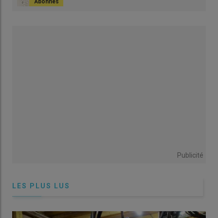
magistrales, régi par le Code de la santé publique. Un
autovaccin
ne peut ainsi être envisagé
que pour des
bactéries
(les autovaccins contre les virus sont interdits en
France) et que s’il n’existe
pas de vaccin commercial
, qu’il y a
(1)
une rupture de stock ou que le vaccin à AMM
ne montre pas
son efficacité.
L’autovaccin est
prescrit par le vétérinaire
et sa réalisation
demande que le praticien remplisse un dossier administratif
qui peut être conséquent et engageant. L’autovaccin est aussi
une affaire de calendrier. Entre le prélèvement, l’identification
de la souche, l’inactivation, les repiquages, les contrôles et la
fabrication, il faut compter
au moins trois mois
avant la
livraison du vaccin au vétérinaire prescripteur. «
Un autovaccin
Publicité
n’est pas un vaccin d’urgence mais se pense dans une stratégie
de long terme
, conseille Benoît Forestier.
Au vu du coût et des
délais, il est préférable de se lancer pour au minimum deux ou
LES PLUS LUS
trois ans.
» Heureusement, les laboratoires conservent les
souches dans une
souchothèque
à -180 °C, ce qui permet leur
refabrication sans recommencer les prélèvements. À noter