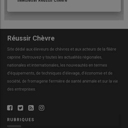
newsletter Réussir Chèvre
nouvelles et des guérisons.
Le
bilan
s’est avéré
positif
. «
Nous sommes passés de plus de
50 % de nouvelles infections en 2022-2023 à 10 % de nouvelles
infections en 2024-2025
, se réjouit le couple d’éleveurs.
Nous
avons diminué le recours aux antibiotiques et, de ce fait, réduit le
Réussir Chèvre
risque d’inhibiteurs dans le lait.
» Le coût a été significatif avec
environ
8 500 euros la première année
, puis
2 500 euros par
Site dédié aux éleveurs de chèvres et aux acteurs de la filière
rappel
, mais il doit être mis en balance avec les
pertes de lait
évitées
et la
stabilité sanitaire retrouvée
.
caprine. Retrouvez-y toutes les actualités régionales,
(1) AMM : autorisation de mise sur le marché.
nationales et internationales, les nouveautés en termes
d’équipements, de techniques d’élevage, d’économie et de
société, de fromagerie fermière de santé animale et sur la vie
des entreprises.
RUBRIQUES