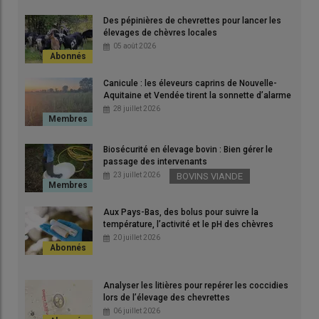
Des pépinières de chevrettes pour lancer les
En élevage caprin, espèce dite « mineure », les autovaccins
élevages de chèvres locales
ouvrent une voie pragmatique lorsqu’il n’existe pas de vaccin
05 août 2026
commercial ou que les solutions disponibles échouent.
© D. Hardy
Canicule : les éleveurs caprins de Nouvelle-
Aquitaine et Vendée tirent la sonnette d’alarme
28 juillet 2026
Face à un arsenal thérapeutique assez limité pour les caprins,
les
autovaccins
, véritables
vaccins sur-mesure
, peuvent
constituer une option alternative intéressante. Un autovaccin
Biosécurité en élevage bovin : Bien gérer le
passage des intervenants
est un
médicament vétérinaire immunologique
, préparé à
23 juillet 2026
BOVINS VIANDE
partir de souches bactériennes isolées dans un
élevage donné
,
sur des animaux atteints d’une
pathologie précise
. «
Un
Aux Pays-Bas, des bolus pour suivre la
autovaccin, ce n’est pas le vaccin du voisin, ni celui d’un élevage
température, l’activité et le pH des chèvres
similaire. C’est un vaccin fabriqué à partir des bactéries de votre
20 juillet 2026
élevage, pour votre élevage
», rappelle Benoît Forestier.
Analyser les litières pour repérer les coccidies
La souchothèque facilite la refabrication
lors de l’élevage des chevrettes
06 juillet 2026
Son utilisation relève du cadre réglementaire des préparations