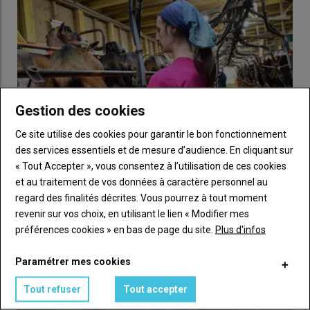
que, légalement, seuls les animaux génétiquement résistants à
la tremblante des petits ruminants peuvent faire l’objet d’un
autovaccin. Un génotypage de l’animal prélevé est donc
nécessaire pour des matrices autres que le lait et matières
fécales. Par exemple, le
génotypage
est indispensable pour les
abcès ou les pneumonies.
Gestion des cookies
Suivi attentif des effets
Ce site utilise des cookies pour garantir le bon fonctionnement
des services essentiels et de mesure d’audience. En cliquant sur
«
Les autovaccins n’ont pas fait l’objet d’essais cliniques
« Tout Accepter », vous consentez à l’utilisation de ces cookies
standardisés, et leur utilisation repose sur une obligation de
et au traitement de vos données à caractère personnel au
moyens, non de résultats
, insiste Benoît Forestier.
Leur recours
Prix du lait de chèvre en légère hausse au premier
regard des finalités décrites. Vous pourrez à tout moment
doit donc faire l’objet d’un consentement éclairé de l’éleveur et un
trimestre 2026, taux en retrait
revenir sur vos choix, en utilisant le lien « Modifier mes
suivi attentif des effets indésirables
.
On ne sait pas tout. C’est
préférences cookies » en bas de page du site.
Plus d'infos
17 juillet 2026
précisément pour ça que les retours d’expérience sont
Le prix payé du lait de chèvre est en très légère hausse au
essentiels.
»
premier trimestre 2026, à 956 €/1 000 l en moyenne. En…
Paramétrer mes cookies
Tout refuser
Tout accepter
1 – Vaccin bivalent contre les