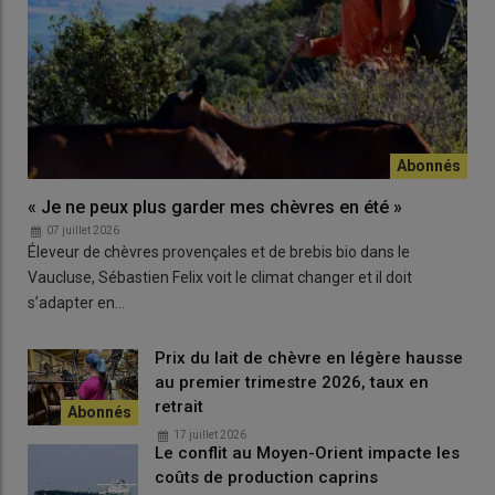
Lire aussi :
L’intelligence artificielle pour analyser le
comportement des chèvres
Lire aussi :
Du temps et de l’herbe pour pâturer
« Je ne peux plus garder mes chèvres en été »
07 juillet 2026
Éleveur de chèvres provençales et de brebis bio dans le
Vaucluse, Sébastien Felix voit le climat changer et il doit
s’adapter en…
Prix du lait de chèvre en légère hausse
au premier trimestre 2026, taux en
retrait
17 juillet 2026
Le conflit au Moyen-Orient impacte les
coûts de production caprins