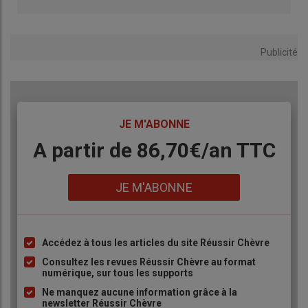
Publicité
TITRE
JE M'ABONNE
Body
A partir de 86,70€/an TTC
Lien
JE M'ABONNE
Accédez à tous les articles du site Réussir Chèvre
Liste
à
Consultez les revues Réussir Chèvre au format
numérique, sur tous les supports
puce
Ne manquez aucune information grâce à la
newsletter Réussir Chèvre