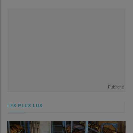
des
59 chèvres équipées de capteurs
à la
plateforme
tropicale élevage pour l’agroécologie
de Le Moule en
Guadeloupe
. Car, pour comprendre d’après ces fins
mouvements si une chèvre est couchée ou debout ou si elle
rumine, il a fallu définir la
signature accélérométrique
de
chaque mouvement. Un peu comme votre téléphone portable
qui arrive à détecter que vous marchez en captant un faible
mouvement régulier toutes les demi-secondes. «
Les
accéléromètres étaient placés à l’intérieur des cornes à l’aide de
scotch de bonne qualité
, précise Mathieu Bonneau, chargé de
recherche à l’
Unité de recherches en agroécologie, génétique
et systèmes d’élevage tropicaux
.
Nous avons testé avec des
Publicité
accéléromètres autour du cou mais cela marche moins bien avec
les caprins qu’avec les ovins.
»
LES PLUS LUS
Pour étudier le comportement au pâturage