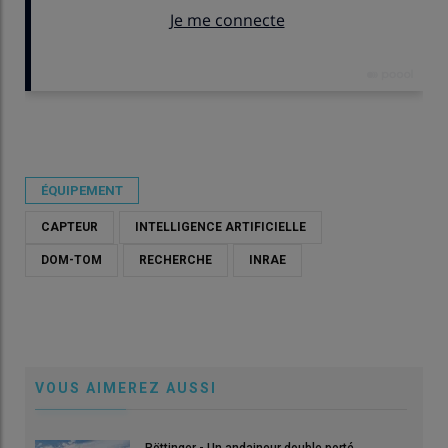
Publié le
lun 25/05/2026 - 09:39
- Par
Damien Hardy
ÉQUIPEMENT
CAPTEUR
INTELLIGENCE ARTIFICIELLE
DOM-TOM
RECHERCHE
INRAE
VOUS AIMEREZ AUSSI
Pöttinger - Un andaineur double porté