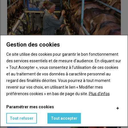
Exemple de données d’accéléromètres collectées sur la corne
des chèvres pour chacun des comportements étudiés.
À l’aide de réseaux de neurones LSTM, les chercheurs sont
Gestion des cookies
parvenus à une bonne
prédiction des activités
: 99,5 % des
cas lors du pâturage, 98 % au repos, 95 % lorsqu’elle rumine
Ce site utilise des cookies pour garantir le bon fonctionnement
mais le déplacement est resté complexe à identifier avec une
des services essentiels et de mesure d’audience. En cliquant sur
prédiction de seulement 51 %, faute de données suffisantes.
« Tout Accepter », vous consentez à l’utilisation de ces cookies
Les chercheurs veulent maintenant se servir de ces analyses
et au traitement de vos données à caractère personnel au
De moins en moins de chèvres au contrôle laitier
comportementales pour étudier le
lien entre comportement
regard des finalités décrites. Vous pourrez à tout moment
09 juillet 2026
En 2025, les élevages et effectifs de chèvres en contrôle laitier
au pâturage et parasitisme gastro-intestinal
. Ils se disent
revenir sur vos choix, en utilisant le lien « Modifier mes
officiel ont baissé, tandis que la taille moyenne des troupeaux…
également ouverts pour créer un partenariat pour développer
préférences cookies » en bas de page du site.
Plus d'infos
une application commerciale à ces accéléromètres.
Paramétrer mes cookies
Plus d’infos sur
inrae.fr/…/chevres-cornectees-suivi-lactivite-
chevres-continu-dun-simple-mouvement-corne
Tout refuser
Tout accepter