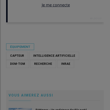
Publié le
lun 25/05/2026 - 09:39
- Par
Damien Hardy
ÉQUIPEMENT
CAPTEUR
INTELLIGENCE ARTIFICIELLE
DOM-TOM
RECHERCHE
INRAE
VOUS AIMEREZ AUSSI
Pöttinger - Un andaineur double porté