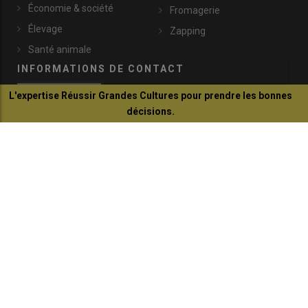
Économie & société
Fromagerie
Élevage
Zapping
Santé animale
INFORMATIONS DE CONTACT
L'expertise Réussir Grandes Cultures pour prendre les bonnes
décisions.
lachevre@idele.fr
Je découvre
149, rue de Bercy
75595 Paris Cedex 12
+33 (0)1 40 04 52 45
© Réussir 2026 - Tous droits réservés
FOOTER
CONTACTS
BOUTIQUE
QUI SOMMES-NOUS ?
COPYRIGHT
PRESSE AGRICOLE DÉPARTEMENTALE
PLAN DU SITE
MARKETING DIRECT SOLUTION
MENTIONS LÉGALES