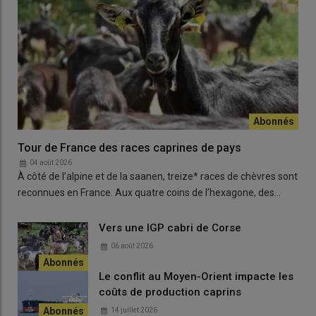
Lire aussi :
L’intelligence artificielle pour analyser le
comportement des chèvres
Lire aussi :
Du temps et de l’herbe pour pâturer
Tour de France des races caprines de pays
04 août 2026
À côté de l’alpine et de la saanen, treize* races de chèvres sont
reconnues en France. Aux quatre coins de l’hexagone, des…
Vers une IGP cabri de Corse
06 août 2026
Le conflit au Moyen-Orient impacte les
coûts de production caprins
14 juillet 2026