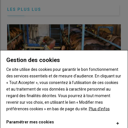
couverts en
geotrichum
pour
ensemencer mon lait
.
LES PLUS LUS
Tester et ajuster les recettes
Gestion des cookies
Ce site utilise des cookies pour garantir le bon fonctionnement
des services essentiels et de mesure d’audience. En cliquant sur
« Tout Accepter », vous consentez à l’utilisation de ces cookies
et au traitement de vos données à caractère personnel au
regard des finalités décrites. Vous pourrez à tout moment
revenir sur vos choix, en utilisant le lien « Modifier mes
préférences cookies » en bas de page du site.
Plus d'infos
De moins en moins de chèvres au contrôle laitier
09 juillet 2026
En 2025, les élevages et effectifs de chèvres en contrôle laitier
Paramétrer mes cookies