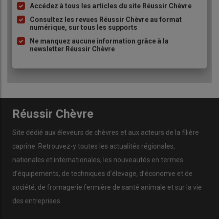
éleveuse de chèvres ! »
Accédez à tous les articles du site Réussir Chèvre
Liste
à
Consultez les revues Réussir Chèvre au format
numérique, sur tous les supports
puce
5 -
« Mon projet d’élevage de chèvres
Ne manquez aucune information grâce à la
newsletter Réussir Chèvre
commence à peser »
4 -
« J’ai enfin mes 40 chevrettes à
bichonner ! »
Réussir Chèvre
Site dédié aux éleveurs de chèvres et aux acteurs de la filière
3 -
« Je dois maintenant chiffrer et dessiner
mon projet d’installation comme chevrière
caprine. Retrouvez-y toutes les actualités régionales,
fromagère »
nationales et internationales, les nouveautés en termes
d’équipements, de techniques d’élevage, d’économie et de
société, de fromagerie fermière de santé animale et sur la vie
2 -
« Je suis stagiaire avant de m’installer
des entreprises.
comme éleveuse de chèvres »