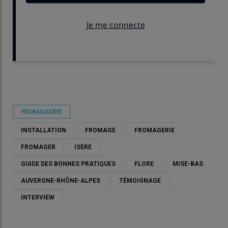
Publié le
jeu 30/04/2026 - 09:30
- Par
Amélie Villette
FROMAGERIE
INSTALLATION
FROMAGE
FROMAGERIE
FROMAGER
ISÈRE
GUIDE DES BONNES PRATIQUES
FLORE
MISE-BAS
AUVERGNE-RHÔNE-ALPES
TÉMOIGNAGE
INTERVIEW