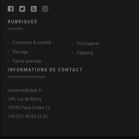
1 -
« J’ai enfin trouvé une ferme pour
installer mon élevage de chèvres ! »
RUBRIQUES
Économie & société
Fromagerie
Élevage
Zapping
Santé animale
INFORMATIONS DE CONTACT
lachevre@idele.fr
149, rue de Bercy
75595 Paris Cedex 12
+33 (0)1 40 04 52 45